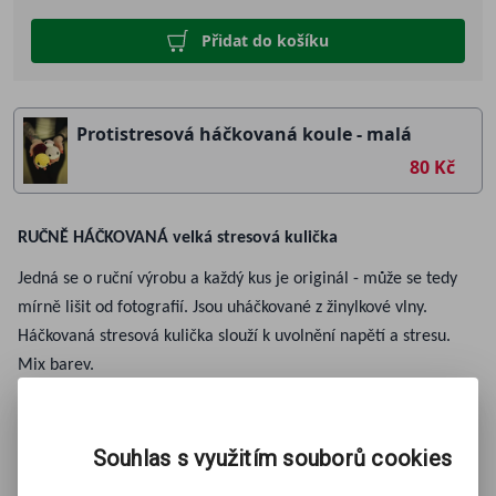
Přidat do košíku
Protistresová háčkovaná koule - malá
80 Kč
RUČNĚ HÁČKOVANÁ velká stresová kulička
Jedná se o ruční výrobu a každý kus je originál - může se tedy
mírně lišit od fotografií. Jsou uháčkované z žinylkové vlny.
Háčkovaná stresová kulička slouží k uvolnění napětí a stresu.
Mix barev.
Průměr: cca. 6,5 cm
Souhlas s využitím souborů cookies
ZOBRAZIT
VÍCE