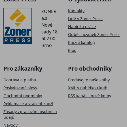
Kontakty
ZONER
a.s.
Lidé v Zoner Press
Nové
Nabídka práce
sady 18
Odběr novinek Zoner Press
602 00
Knižní katalog
Brno
Blog
Pro zákazníky
Pro obchodníky
Doprava a platba
Prodávejte naše knihy
Poskytované slevy
XML s nabídkou knih
Obchodní podmínky
RSS kanál – nové knihy
Reklamace a vrácení zboží
Zásady zpracování osobních
údajů
Návody