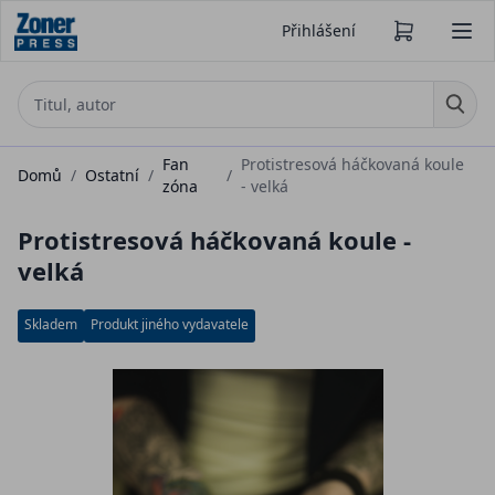
Přihlášení
Fan
Protistresová háčkovaná koule
Domů
/
Ostatní
/
/
zóna
- velká
Protistresová háčkovaná koule -
velká
Skladem
Produkt jiného vydavatele