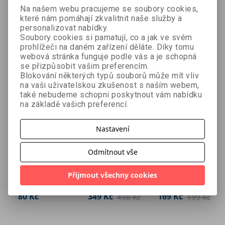
Na našem webu pracujeme se soubory cookies,
které nám pomáhají zkvalitnit naše služby a
personalizovat nabídky.
Soubory cookies si pamatují, co a jak ve svém
Mohlo by se Vám líbit:
prohlížeči na daném zařízení děláte. Díky tomu
webová stránka funguje podle vás a je schopná
se přizpůsobit vašim preferencím.
Blokování některých typů souborů může mít vliv
na vaši uživatelskou zkušenost s naším webem,
také nebudeme schopni poskytnout vám nabídku
na základě vašich preferencí.
Nastavení
Protistresov
Háčkování a
Pletení pro
Odmítnout vše
á
pletení pro
každého
kolektiv autorů
kolektiv autorů
háčkovaná
každého
Přijmout všechny cookies
koule - malá
80 Kč
349 Kč
169 Kč
498 Kč
199 Kč