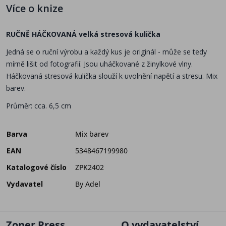
Více o knize
RUČNĚ HÁČKOVANÁ velká stresová kulička
Jedná se o ruční výrobu a každý kus je originál - může se tedy
mírně lišit od fotografií. Jsou uháčkované z žinylkové vlny.
Háčkovaná stresová kulička slouží k uvolnění napětí a stresu. Mix
barev.
Průměr: cca. 6,5 cm
Barva
Mix barev
EAN
5348467199980
Katalogové číslo
ZPK2402
Vydavatel
By Adel
Zoner Press
O vydavatelství