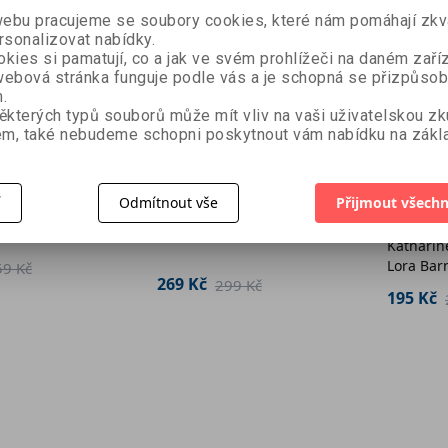
bu pracujeme se soubory cookies, které nám pomáhají zkva
rsonalizovat nabídky.
kies si pamatují, co a jak ve svém prohlížeči na daném zaříz
ebová stránka funguje podle vás a je schopná se přizpůsob
.
ěkterých typů souborů může mít vliv na vaši uživatelskou z
m, také nebudeme schopni poskytnout vám nabídku na zákla
 zbytků
Amigurumi
Háčkov
í
Odmítnout vše
Přijmout všechn
Háčkování
ore
každéh
Sara Huntington
Katharin
protist
Lora Bar
59 Kč
háčkov
269 Kč
299 Kč
koule
195 Kč