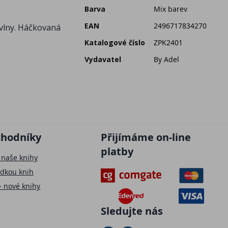
Barva
Mix barev
EAN
2496717834270
é vlny. Háčkovaná
Katalogové číslo
ZPK2401
Vydavatel
By Adel
chodníky
Přijímáme on-line
platby
 naše knihy
ídkou knih
– nové knihy
Sledujte nás