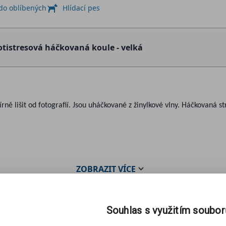
 do oblíbených
Hlídací pes
otistresová háčkovaná koule - velká
rně lišit od fotografií. Jsou uháčkované z žinylkové vlny. Háčkovaná st
ZOBRAZIT
VÍCE
Souhlas s využitím soubo