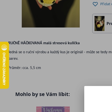
Přidat
Pr
RUČNĚ HÁČKOVANÁ malá stresová kulička
Jedná se o ruční výrobu a každý kus je originál - může se tedy mí
barev.
Průměr: cca. 5,5 cm
Mohlo by se Vám líbit: