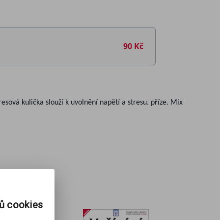
90 Kč
resová kulička slouží k uvolnění napětí a stresu. příze. Mix
rů cookies