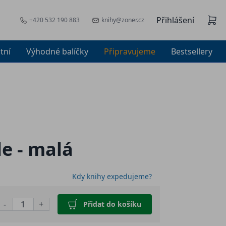
Přihlášení
+420 532 190 883
knihy@zoner.cz
tní
Výhodné balíčky
Připravujeme
Bestsellery
e - malá
Kdy knihy expedujeme?
-
+
Přidat do košíku