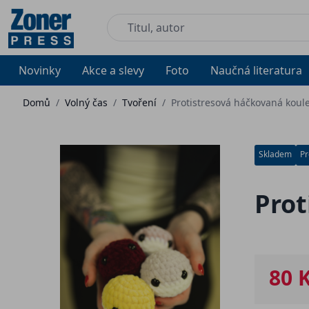
Novinky
Akce a slevy
Foto
Naučná literatura
Domů
/
Volný čas
/
Tvoření
/
Protistresová háčkovaná koule
Skladem
Pr
Prot
80 