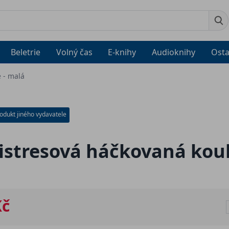
Beletrie
Volný čas
E-knihy
Audioknihy
Osta
 - malá
odukt jiného vydavatele
istresová háčkovaná koul
Kč