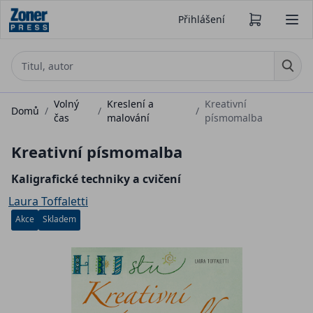
Přihlášení
Volný
Kreslení a
Kreativní
Domů
/
/
/
čas
malování
písmomalba
Kreativní písmomalba
Kaligrafické techniky a cvičení
Laura Toffaletti
Akce
Skladem