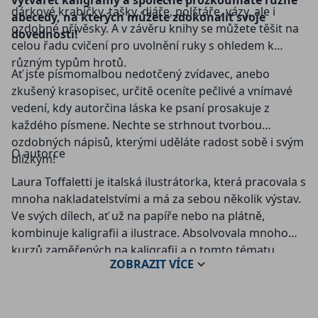
vytvářet kaligramy a společně prozkoumáte různé
dárkové krabičky, tašky, diáře, polštáře, vázy, ale i
abecedy, na kterých můžete zdokonalit svoje
ozdobné přívěsky. A v závěru knihy se můžete těšit na
dovednosti!
celou řadu cvičení pro uvolnění ruky s ohledem k
různým typům hrotů.
Ať jste písmomalbou nedotčený zvídavec, anebo
zkušený krasopisec, určitě oceníte pečlivé a vnímavé
vedení, kdy autorčina láska ke psaní prosakuje z
každého písmene. Nechte se strhnout tvorbou
ozdobných nápisů, kterými uděláte radost sobě i svým
O autorce
blízkým!
Laura Toffaletti je italská ilustrátorka, která pracovala s
mnoha nakladatelstvími a má za sebou několik výstav.
Ve svých dílech, ať už na papíře nebo na plátně,
kombinuje kaligrafii a ilustrace. Absolvovala mnoho
kurzů zaměřených na kaligrafii a o tomto tématu
ZOBRAZIT
VÍCE
napsala řadu knih.