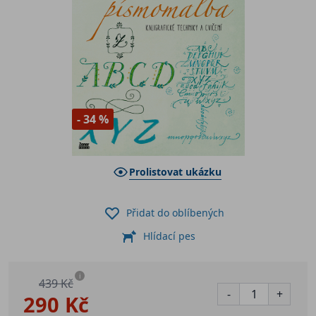
- 34 %
Prolistovat ukázku
Přidat do oblíbených
Hlídací pes
i
439 Kč
-
+
290 Kč