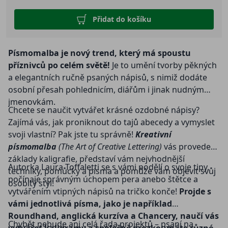
Přidat do košíku
Písmomalba je nový trend, který má spoustu
příznivců po celém světě!
Je to umění tvorby pěkných
a elegantních ručně psaných nápisů, s nimiž dodáte
osobní přesah pohlednicím, diářům i jinak nudným
jmenovkám.
Chcete se naučit vytvářet krásné ozdobné nápisy?
Zajímá vás, jak proniknout do tajů abecedy a vymyslet
svoji vlastní? Pak jste tu správně!
Kreativní
písmomalba
(The Art of Creative Lettering)
vás provede
základy kaligrafie, představí vám nejvhodnější
Autorka Laura Toffaletti se s vámi podělí o svoje tipy,
techniky, pomůcky a písma a pomůže vám objevit svůj
počínaje správným úchopem pera anebo štětce a
osobitý styl!
vytvářením vtipných nápisů na tričko konče!
Projde s
vámi jednotlivá písma, jako je například
Roundhand, anglická kurzíva a Chancery, naučí vás
Chybět nebude ani celá řada projektů – psaní na