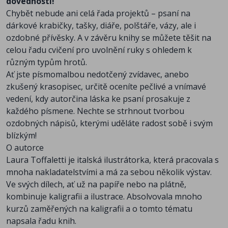
dovednosti!
Chybět nebude ani celá řada projektů – psaní na
dárkové krabičky, tašky, diáře, polštáře, vázy, ale i
ozdobné přívěsky. A v závěru knihy se můžete těšit na
celou řadu cvičení pro uvolnění ruky s ohledem k
různým typům hrotů.
Ať jste písmomalbou nedotčený zvídavec, anebo
zkušený krasopisec, určitě oceníte pečlivé a vnímavé
vedení, kdy autorčina láska ke psaní prosakuje z
každého písmene. Nechte se strhnout tvorbou
ozdobných nápisů, kterými uděláte radost sobě i svým
blízkým!
O autorce
Laura Toffaletti je italská ilustrátorka, která pracovala s
mnoha nakladatelstvími a má za sebou několik výstav.
Ve svých dílech, ať už na papíře nebo na plátně,
kombinuje kaligrafii a ilustrace. Absolvovala mnoho
kurzů zaměřených na kaligrafii a o tomto tématu
napsala řadu knih.