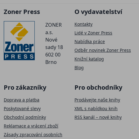
Zoner Press
O vydavatelství
Kontakty
ZONER
a.s.
Lidé v Zoner Press
Nové
Nabídka práce
sady 18
Odběr novinek Zoner Press
602 00
Knižní katalog
Brno
Blog
Pro zákazníky
Pro obchodníky
Doprava a platba
Prodávejte naše knihy
Poskytované slevy
XML s nabídkou knih
Obchodní podmínky
RSS kanál – nové knihy
Reklamace a vrácení zboží
Zásady zpracování osobních