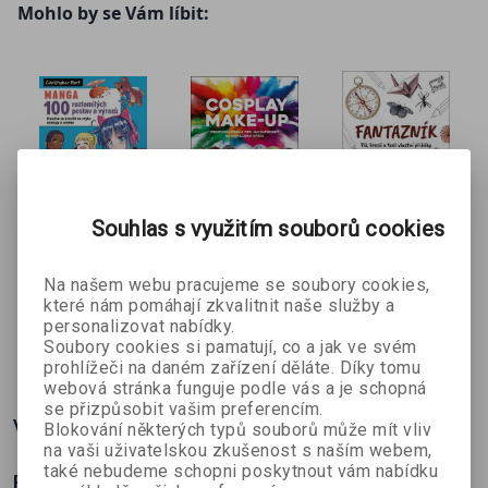
Mohlo by se Vám líbit:
Souhlas s využitím souborů cookies
MANGA –
Cosplay
Fantazník
Blanka
100
make-up
Na našem webu pracujeme se soubory cookies,
Kochová
Christopher
Chris
roztomilých
které nám pomáhají zkvalitnit naše služby a
Hart
„Rainbowskinz
postav a
personalizovat nabídky.
“ Peck
výrazů
341 Kč
386 Kč
199 Kč
Soubory cookies si pamatují, co a jak ve svém
č
379 Kč
429 Kč
299 Kč
prohlížeči na daném zařízení děláte. Díky tomu
webová stránka funguje podle vás a je schopná
se přizpůsobit vašim preferencím.
Více o knize
Blokování některých typů souborů může mít vliv
na vaši uživatelskou zkušenost s naším webem,
také nebudeme schopni poskytnout vám nabídku
Písmomalba je nový trend, který má spoustu