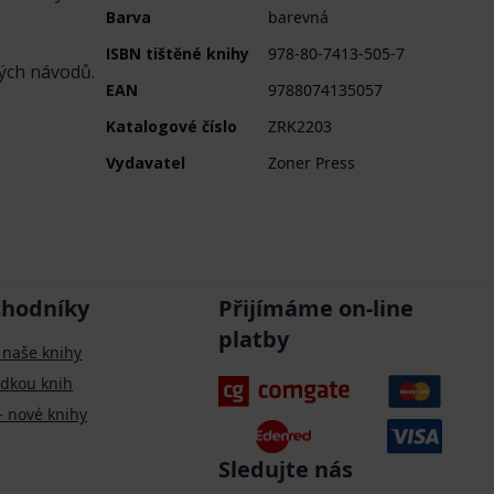
Barva
barevná
ISBN tištěné knihy
978-80-7413-505-7
ných návodů.
EAN
9788074135057
Katalogové číslo
ZRK2203
Vydavatel
Zoner Press
chodníky
Přijímáme on-line
platby
 naše knihy
ídkou knih
– nové knihy
Sledujte nás