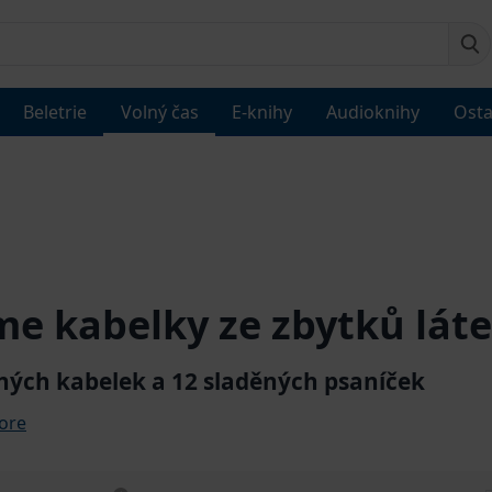
Beletrie
Volný čas
E-knihy
Audioknihy
Osta
me kabelky ze zbytků lát
ných kabelek a 12 sladěných psaníček
ore