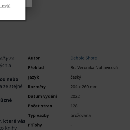
 údajů
elky ze
Autor
Debbie Shore
ých a
Překlad
Bc. Veronika Nohavicová
Jazyk
český
vou nebo
a ze stejné
Rozměry
204 x 260 mm
Datum vydání
2022
různé
Počet stran
128
Typ vazby
brožovaná
, které vás
Přílohy
-
éto knihy