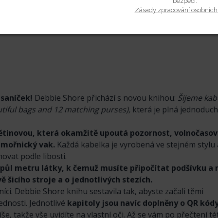
bezpečí.
m e-
Zásady zpracování osobních
99 Kč
psaníček!
Debbie Shore přichází s novou knihou:
Šijeme kab
utiful bags and 12 matching purses),
která je plná jednoduch
ětinovou, která okamžitě upoutá pozornost, volnočaso
ámořnický vak.
Každá kabelka je vyrobená ve stejném stylu 
novat podle libosti.
ůl metru látky, k čemuž musíte připočítat podšívku a 
ě šicího stroje a o jednotlivých stezích.
níci. Debbie Shore knihu sestavila tak, abyste začali těmi
ednosti. Jednotlivé
kapitoly jsou navíc doplněny o QR kódy
íše, takže vše uvidíte na vlastní oči. Až se vám po přečtení t