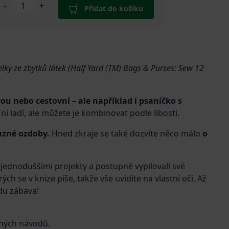
-
+
Přidat do košíku
lky ze zbytků látek (Half Yard (TM) Bags & Purses: Sew 12
 nebo cestovní – ale například i psaníčko s
ní ladí, ale můžete je kombinovat podle libosti.
ůzné ozdoby.
Hned zkraje se také dozvíte něco málo
o
nejjednoduššími projekty a postupně vypilovali své
rých se v knize píše, takže vše uvidíte na vlastní oči. Až
du zábava!
ečných návodů.