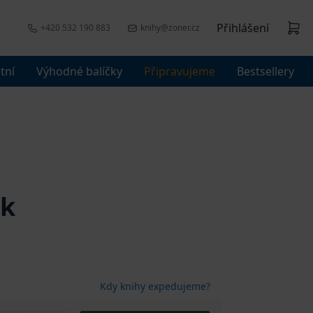
Přihlášení
+420 532 190 883
knihy@zoner.cz
tní
Výhodné balíčky
Připravujeme
Bestsellery
ek
Kdy knihy expedujeme?