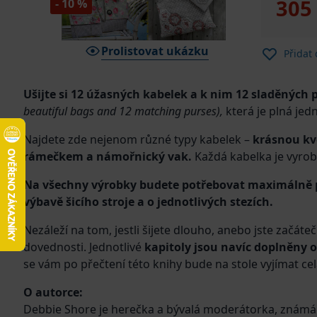
305
- 10 %
Prolistovat ukázku
Přidat
Ušijte si 12 úžasných kabelek a k nim 12 sladěných 
beautiful bags and 12 matching purses),
která je plná je
Najdete zde nejenom různé typy kabelek –
krásnou kv
rámečkem a námořnický vak.
Každá kabelka je vyrobe
Na všechny výrobky budete potřebovat maximálně pů
výbavě šicího stroje a o jednotlivých stezích.
Nezáleží na tom, jestli šijete dlouho, anebo jste začáte
dovednosti. Jednotlivé
kapitoly jsou navíc doplněny o
se vám po přečtení této knihy bude na stole vyjímat ce
O autorce:
Debbie Shore je herečka a bývalá moderátorka, známá 