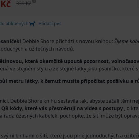
 Kč
i
339 Kč
 do oblíbených
Hlídací pes
psaníček!
Debbie Shore přichází s novou knihou:
Šijeme kabe
dnoduchých a užitečných návodů.
ětinovou, která okamžitě upoutá pozornost, volnočasovou
ná ve stejném stylu a ze stejné látky jako psaníčko, které s 
l metru látky, k čemuž musíte připočítat podšívku a r
čníci. Debbie Shore knihu sestavila tak, abyste začali těmi 
 QR kódy, které vás přesměrují na videa s postupy
, o kte
lá řada úžasných kabelek, pochopíte, že šití může být oprav
svými knihami o šití, které jsou plné jednoduchých a užit