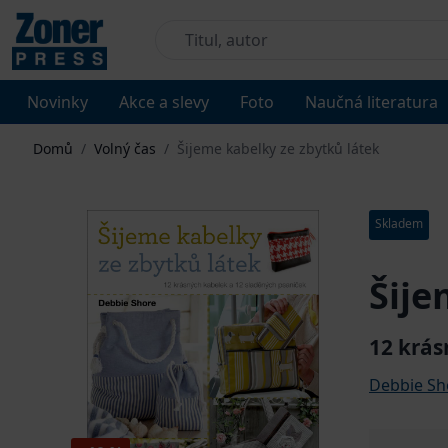
Novinky
Akce a slevy
Foto
Naučná literatura
Domů
/
Volný čas
/
Šijeme kabelky ze zbytků látek
Skladem
Šije
12 krás
Debbie Sh