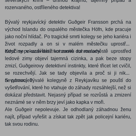
severských krimi – drsnou krajinu, tajemný případ a
rozervaného, ostříleného detektiva!
Bývalý reykjavícký detektiv Guðgeir Fransson prchá na
východ Islandu do ospalého městečka Höfn, kde pracuje
jako noční hlídač. Po tragické smrti kolegy se jeho kariéra i
život rozpadly a on si v malém městečku uprostřed
divočiny pokouší dát život znovu dohromady.
Když se v uzavřené komunitě na maloměstě uprostřed
ledové zimy objeví tajemná cizinka, a pak beze stopy
zmizí, Guðgeirovy detektivní instinkty, které třicet let cvičil,
se rozechvějí. Jak se tady objevila a proč si ji nikdo
nevybavuje?
S pomocí bývalé kolegyně z Reykjavíku se pouští do
vyšetřování, které ho vtahuje do záhady rozsáhlejší, než si
dokázal představit. Nejasný případ se rozrůstá a zmizení
neznámé se v něm brzy jeví jako kapka v moři.
Ale Guðgeir nepolevuje. Je odhodlaný záhadnou ženu
najít, případ vyřešit a získat tak zpět jak policejní kariéru,
tak svou rodinu.