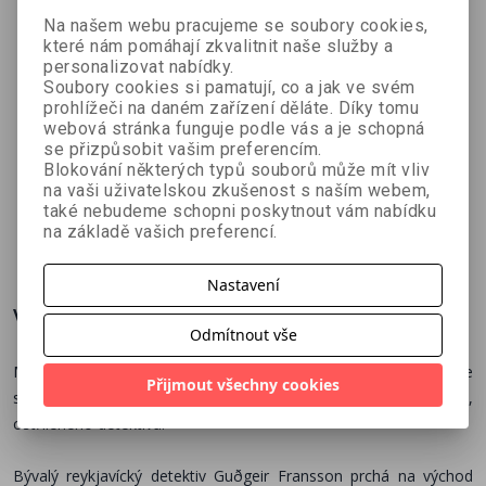
Na našem webu pracujeme se soubory cookies,
které nám pomáhají zkvalitnit naše služby a
personalizovat nabídky.
Soubory cookies si pamatují, co a jak ve svém
prohlížeči na daném zařízení děláte. Díky tomu
webová stránka funguje podle vás a je schopná
Mozaika
Vražda v
Devoluce e-
se přizpůsobit vašim preferencím.
vraždy e-
Havraní
kniha
Blokování některých typů souborů může mít vliv
Jo Murray
Kate Hardy
Max Brooks
kniha
stodole e-
na vaši uživatelskou zkušenost s naším webem,
kniha
také nebudeme schopni poskytnout vám nabídku
na základě vašich preferencí.
336 Kč
287 Kč
252 Kč
č
373 Kč
319 Kč
280 Kč
Nastavení
Více o knize
Odmítnout vše
Mrazivý islandský thriller, který spojuje to nejlepší z tradice
Přijmout všechny cookies
severských krimi – drsnou krajinu, tajemný případ a rozervaného,
ostříleného detektiva!
Bývalý reykjavícký detektiv Guðgeir Fransson prchá na východ