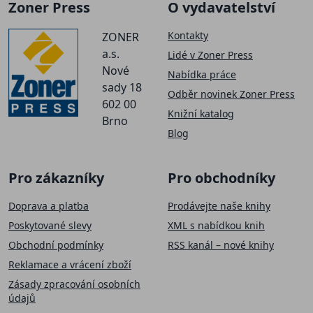
Zoner Press
O vydavatelství
Kontakty
ZONER
a.s.
Lidé v Zoner Press
Nové
Nabídka práce
sady 18
Odběr novinek Zoner Press
602 00
Knižní katalog
Brno
Blog
Pro zákazníky
Pro obchodníky
Doprava a platba
Prodávejte naše knihy
Poskytované slevy
XML s nabídkou knih
Obchodní podmínky
RSS kanál – nové knihy
Reklamace a vrácení zboží
Zásady zpracování osobních
údajů