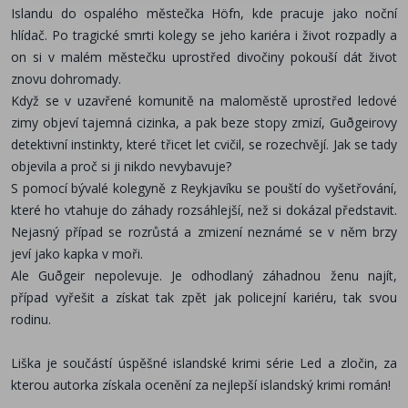
Islandu do ospalého městečka Höfn, kde pracuje jako noční
hlídač. Po tragické smrti kolegy se jeho kariéra i život rozpadly a
on si v malém městečku uprostřed divočiny pokouší dát život
znovu dohromady.
Když se v uzavřené komunitě na maloměstě uprostřed ledové
zimy objeví tajemná cizinka, a pak beze stopy zmizí, Guðgeirovy
detektivní instinkty, které třicet let cvičil, se rozechvějí. Jak se tady
objevila a proč si ji nikdo nevybavuje?
S pomocí bývalé kolegyně z Reykjavíku se pouští do vyšetřování,
které ho vtahuje do záhady rozsáhlejší, než si dokázal představit.
Nejasný případ se rozrůstá a zmizení neznámé se v něm brzy
jeví jako kapka v moři.
Ale Guðgeir nepolevuje. Je odhodlaný záhadnou ženu najít,
případ vyřešit a získat tak zpět jak policejní kariéru, tak svou
rodinu.
Liška je součástí úspěšné islandské krimi série Led a zločin, za
kterou autorka získala ocenění za nejlepší islandský krimi román!