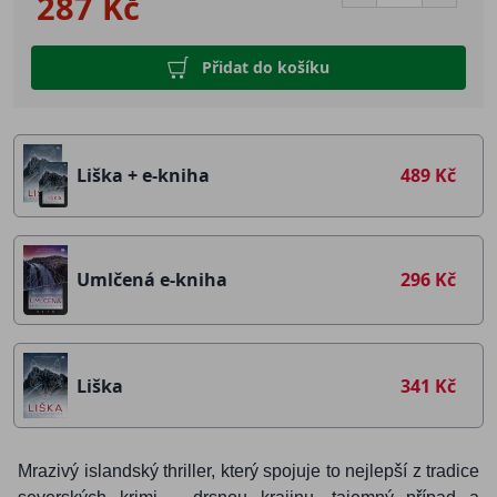
287 Kč
Přidat do košíku
Liška + e-kniha
489 Kč
Umlčená e-kniha
296 Kč
Liška
341 Kč
Mrazivý islandský thriller, který spojuje to nejlepší z tradice