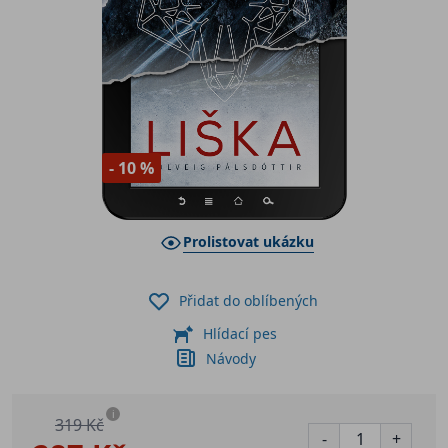
- 10 %
Prolistovat ukázku
Přidat do oblíbených
Hlídací pes
Návody
i
319 Kč
-
+