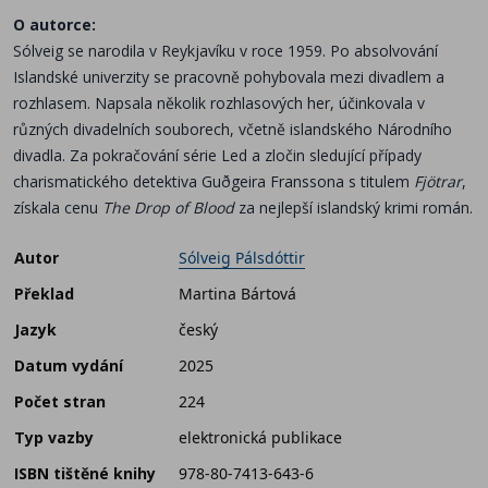
O autorce:
Sólveig se narodila v Reykjavíku v roce 1959. Po absolvování
Islandské univerzity se pracovně pohybovala mezi divadlem a
rozhlasem. Napsala několik rozhlasových her, účinkovala v
různých divadelních souborech, včetně islandského Národního
divadla. Za pokračování série Led a zločin sledující případy
charismatického detektiva Guðgeira Franssona s titulem
Fjötrar
,
získala cenu
The Drop of Blood
za nejlepší islandský krimi román.
Autor
Sólveig Pálsdóttir
Překlad
Martina Bártová
Jazyk
český
Datum vydání
2025
Počet stran
224
Typ vazby
elektronická publikace
ISBN tištěné knihy
978-80-7413-643-6