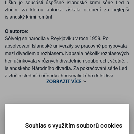
Liška je součástí úspěšné islandské krimi série Led a
zločin, za kterou autorka získala ocenění za nejlepší
islandský krimi román!
O autorce:
Sólveig se narodila v Reykjavíku v roce 1959. Po
absolvování Islandské univerzity se pracovně pohybovala
mezi divadlem a rozhlasem. Napsala několik rozhlasových
her, účinkovala v různých divadelních souborech, včetně
islandského Národního divadla. Za pokračování série Led
a zločin sledující případy charismatického detektiva
ZOBRAZIT
VÍCE
Guðgeira Franssona s titulem
Fjötrar
, získala cenu
The
Drop of Blood
za nejlepší islandský krimi román.
Mohlo by se Vám líbit:
Souhlas s využitím souborů cookies