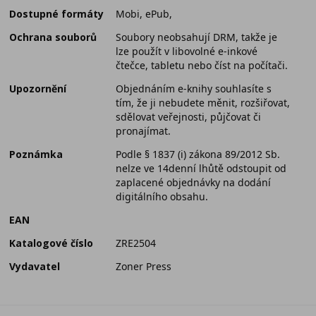
Dostupné formáty
Mobi, ePub,
Ochrana souborů
Soubory neobsahují DRM, takže je
lze použít v libovolné e-inkové
čtečce, tabletu nebo číst na počítači.
Upozornění
Objednáním e-knihy souhlasíte s
tím, že ji nebudete měnit, rozšiřovat,
sdělovat veřejnosti, půjčovat či
pronajímat.
Poznámka
Podle § 1837 (i) zákona 89/2012 Sb.
nelze ve 14denní lhůtě odstoupit od
zaplacené objednávky na dodání
digitálního obsahu.
EAN
Katalogové číslo
ZRE2504
Vydavatel
Zoner Press