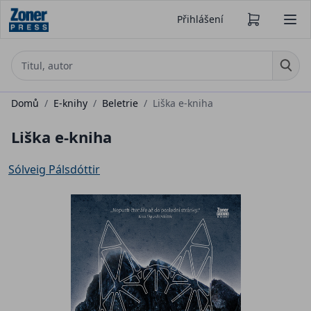
Přihlášení
Domů
/
E-knihy
/
Beletrie
/
Liška e-kniha
Liška e-kniha
Sólveig Pálsdóttir