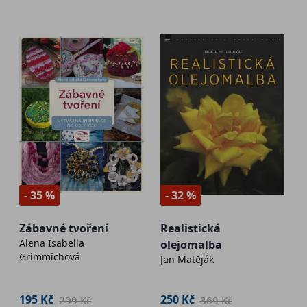
- 35 %
- 32 %
Zábavné tvoření
Realistická
Alena Isabella
olejomalba
Grimmichová
Jan Matěják
195 Kč
250 Kč
299 Kč
369 Kč