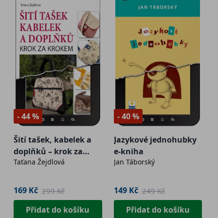
- 44 %
- 40 %
Šití tašek, kabelek a
Jazykové jednohubky
doplňků – krok za
e-kniha
Taťana Žejdlová
Jan Táborský
krokem e-kniha
169 Kč
149 Kč
299 Kč
249 Kč
Přidat do košíku
Přidat do košíku