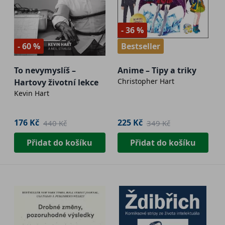
- 36 %
- 60 %
Bestseller
To nevymyslíš –
Anime – Tipy a triky
Christopher Hart
Hartovy životní lekce
Kevin Hart
176 Kč
225 Kč
440 Kč
349 Kč
Přidat do košíku
Přidat do košíku