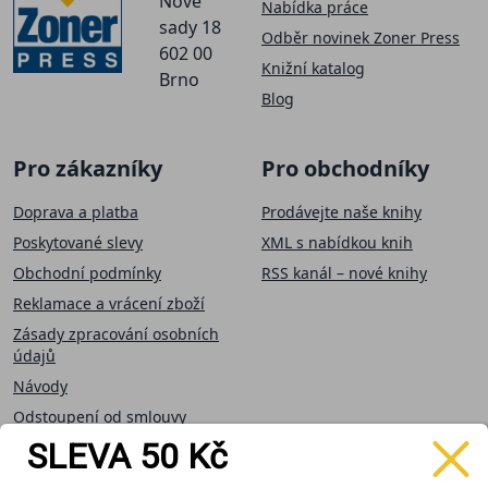
Nové
Nabídka práce
sady 18
Odběr novinek Zoner Press
602 00
Knižní katalog
Brno
Blog
Pro zákazníky
Pro obchodníky
Doprava a platba
Prodávejte naše knihy
Poskytované slevy
XML s nabídkou knih
Obchodní podmínky
RSS kanál – nové knihy
Reklamace a vrácení zboží
Zásady zpracování osobních
údajů
Návody
Odstoupení od smlouvy
SLEVA 50 Kč
Přijímáme on-line
Sledujte nás