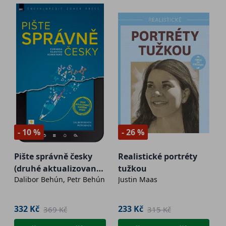
- 10 %
- 26 %
Pište správně česky
Realistické portréty
(druhé aktualizované
tužkou
Dalibor Behún, Petr Behún
Justin Maas
vydání) e-kniha
332 Kč
233 Kč
369 Kč
315 Kč