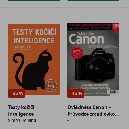
- 35 %
- 45 %
Testy kočičí
Ovládněte Canon –
inteligence
Průvodce zrcadlovkou
Simon Holland
-
- 2. jakost