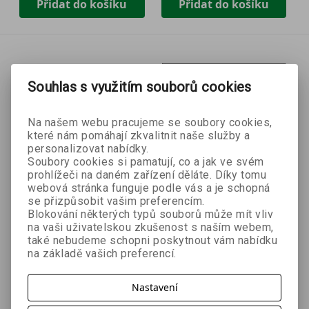
Přidat do košíku
Přidat do košíku
Souhlas s využitím souborů cookies
Na našem webu pracujeme se soubory cookies,
které nám pomáhají zkvalitnit naše služby a
personalizovat nabídky.
Soubory cookies si pamatují, co a jak ve svém
prohlížeči na daném zařízení děláte. Díky tomu
webová stránka funguje podle vás a je schopná
se přizpůsobit vašim preferencím.
Blokování některých typů souborů může mít vliv
na vaši uživatelskou zkušenost s naším webem,
- 60 %
- 60 %
také nebudeme schopni poskytnout vám nabídku
na základě vašich preferencí.
To nejlepší z
Milion sledujících
Nastavení
Brendan Kane
Nejlepšího
Pavel Šenkapoun
copywritera