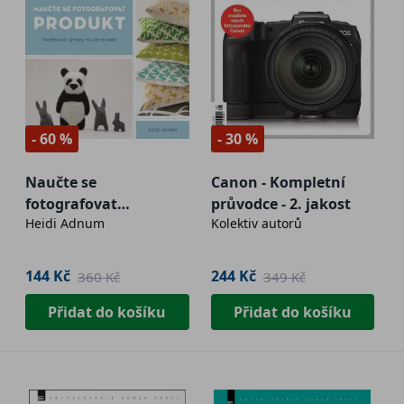
- 60 %
- 30 %
Naučte se
Canon - Kompletní
fotografovat
průvodce - 2. jakost
Heidi Adnum
Kolektiv autorů
PRODUKT
144 Kč
244 Kč
360 Kč
349 Kč
Přidat do košíku
Přidat do košíku