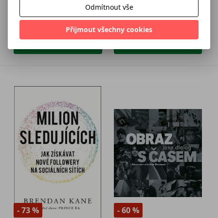
Odmítnout vše
120 Kč
148 Kč
299 Kč
369 Kč
Přijmout všechny cookies
Přidat do košíku
Přidat do košíku
- 73 %
- 60 %