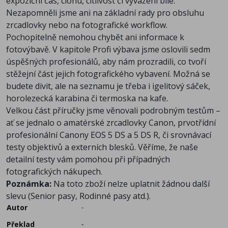
expoziční čas, clonu, citlivost či vyvážení bílé.
Nezapomněli jsme ani na základní rady pro obsluhu
zrcadlovky nebo na fotografické workflow.
Pochopitelně nemohou chybět ani informace k
fotovýbavě. V kapitole Profi výbava jsme oslovili sedm
úspěšných profesionálů, aby nám prozradili, co tvoří
stěžejní část jejich fotografického vybavení. Možná se
budete divit, ale na seznamu je třeba i igelitový sáček,
horolezecká karabina či termoska na kafe.
Velkou část příručky jsme věnovali podrobným testům –
ať se jednalo o amatérské zrcadlovky Canon, prvotřídní
profesionální Canony EOS 5 DS a 5 DS R, či srovnávací
testy objektivů a externích blesků. Věříme, že naše
detailní testy vám pomohou při případných
fotografických nákupech.
Poznámka:
Na toto zboží nelze uplatnit žádnou další
slevu (Senior pasy, Rodinné pasy atd.).
Autor
-
Překlad
-