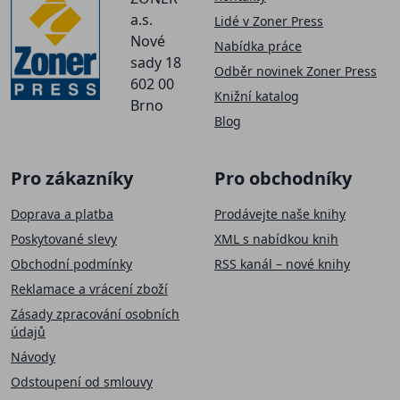
a.s.
Lidé v Zoner Press
Nové
Nabídka práce
sady 18
Odběr novinek Zoner Press
602 00
Knižní katalog
Brno
Blog
Pro zákazníky
Pro obchodníky
Doprava a platba
Prodávejte naše knihy
Poskytované slevy
XML s nabídkou knih
Obchodní podmínky
RSS kanál – nové knihy
Reklamace a vrácení zboží
Zásady zpracování osobních
údajů
Návody
Odstoupení od smlouvy