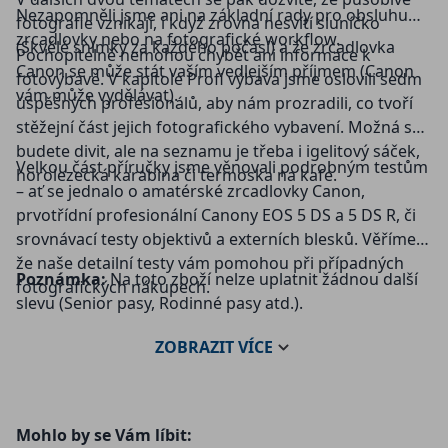
Nezapomněli jsme ani na základní rady pro obsluhu
fotografie vznikají, i když zrovna nesvítí sluníčko
zrcadlovky nebo na fotografické workflow.
(Skvělé snímky za každého počasí) a že zrcadlovka
Pochopitelně nemohou chybět ani informace k
Canon se může stát vaším vedlejším příjmem (Canon
fotovýbavě. V kapitole Profi výbava jsme oslovili sedm
vám může vydělávat).
úspěšných profesionálů, aby nám prozradili, co tvoří
stěžejní část jejich fotografického vybavení. Možná se
budete divit, ale na seznamu je třeba i igelitový sáček,
Velkou část příručky jsme věnovali podrobným testům
horolezecká karabina či termoska na kafe.
– ať se jednalo o amatérské zrcadlovky Canon,
prvotřídní profesionální Canony EOS 5 DS a 5 DS R, či
srovnávací testy objektivů a externích blesků. Věříme,
že naše detailní testy vám pomohou při případných
Poznámka:
Na toto zboží nelze uplatnit žádnou další
fotografických nákupech.
slevu (Senior pasy, Rodinné pasy atd.).
ZOBRAZIT
VÍCE
Mohlo by se Vám líbit: