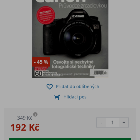
- 45 %
Přidat do oblíbených
Hlídací pes
i
349 Kč
-
+
192 Kč