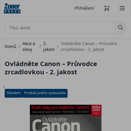
Přihlášení
Akce a
2.
Ovládněte Canon – Průvodce
Domů
/
/
/
slevy
jakost
zrcadlovkou - 2. jakost
Ovládněte Canon – Průvodce
zrcadlovkou - 2. jakost
-
Skladem
Produkt jiného vydavatele