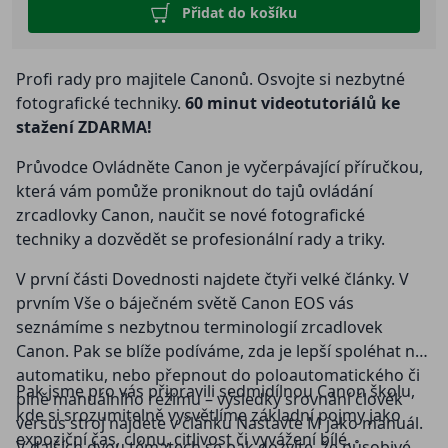
Přidat do košíku
Profi rady pro majitele Canonů. Osvojte si nezbytné
fotografické techniky.
60 minut videotutoriálů ke
stažení ZDARMA!
Průvodce Ovládněte Canon je vyčerpávající příručkou,
která vám pomůže proniknout do tajů ovládání
zrcadlovky Canon, naučit se nové fotografické
techniky a dozvědět se profesionální rady a triky.
V první části Dovednosti najdete čtyři velké články. V
prvním Vše o báječném světě Canon EOS vás
seznámíme s nezbytnou terminologií zrcadlovek
Canon. Pak se blíže podíváme, zda je lepší spoléhat na
automatiku, nebo přepnout do poloautomatického či
Pak jsme pro vás připravili sedmidílnou Canon školu,
plně manuálního režimu – výsledky srovnání člověk
kde si srozumitelně vysvětlíme základní pojmy jako
versus stroj najdete v článku Nastavte M jako manuál.
expoziční čas, clonu, citlivost či vyvážení bílé.
V dalších dvou tématech se pak dozvíte, že působivé