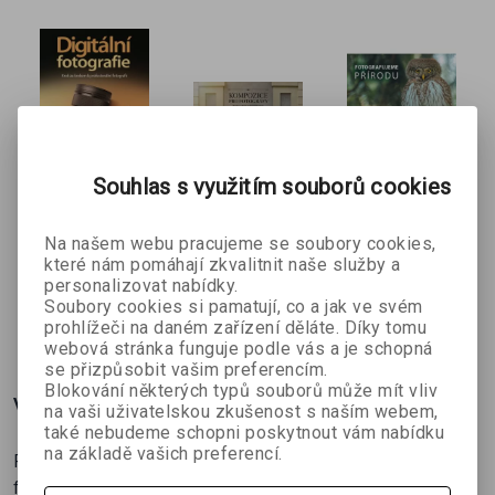
Souhlas s využitím souborů cookies
Digitální
Kompozice
Fotografuje
fotografie -
pro
me
Na našem webu pracujeme se soubory cookies,
které nám pomáhají zkvalitnit naše služby a
Scott Kelby
Scott Kelby
Jan Štěpnička
Krok za
fotografy
PŘÍRODU
personalizovat nabídky.
krokem k
Soubory cookies si pamatují, co a jak ve svém
profesionál
395 Kč
439 Kč
395 Kč
č
439 Kč
549 Kč
439 Kč
prohlížeči na daném zařízení děláte. Díky tomu
ní fotografii
webová stránka funguje podle vás a je schopná
se přizpůsobit vašim preferencím.
Blokování některých typů souborů může mít vliv
Více o knize
na vaši uživatelskou zkušenost s naším webem,
také nebudeme schopni poskytnout vám nabídku
na základě vašich preferencí.
Profi rady pro majitele Canonů. Osvojte si nezbytné
fotografické techniky.
60 minut videotutoriálů ke