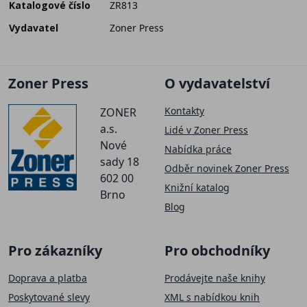
Katalogové číslo
ZR813
Vydavatel
Zoner Press
Zoner Press
O vydavatelství
Kontakty
ZONER
a.s.
Lidé v Zoner Press
Nové
Nabídka práce
sady 18
Odběr novinek Zoner Press
602 00
Knižní katalog
Brno
Blog
Pro zákazníky
Pro obchodníky
Doprava a platba
Prodávejte naše knihy
Poskytované slevy
XML s nabídkou knih