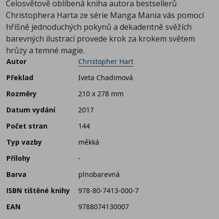
Celosvětově oblíbená kniha autora bestsellerů
Christophera Harta ze série Manga Mania vás pomocí
hříšně jednoduchých pokynů a dekadentně svěžích
barevných ilustrací provede krok za krokem světem
hrůzy a temné magie.
Autor
Christopher Hart
Překlad
Iveta Chadimová
Rozměry
210 x 278 mm
Datum vydání
2017
Počet stran
144
Typ vazby
měkká
Přílohy
-
Barva
plnobarevná
ISBN tištěné knihy
978-80-7413-000-7
EAN
9788074130007