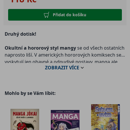
Přidat do košíku
Druhý dotisk!
Okultní a hororový styl mangy
se od všech ostatních
naprosto liší. V amerických hororových komiksech se
vyskytují jen ohavné a odpudivé postavy, manga ale
ZOBRAZIT
VÍCE
nabízí vysoce atraktivní styl, ve kterém zlo vypadá lépe
než kdy předtím. Specifický pro tento žánr je výběr
postav, kostýmů, nadpřirozených sil a místa děje.
Všechny prvky pak společně
vytvářejí jeden z
Mohlo by se Vám líbit:
nejpůsobivějších, nejsložitějších a nejpřitažlivějších
stylů mangy
.
Cílem této knihy je podrobně a krok za krokem ukázat,
jak kreslit obličeje i detailní výrazy všech vašich