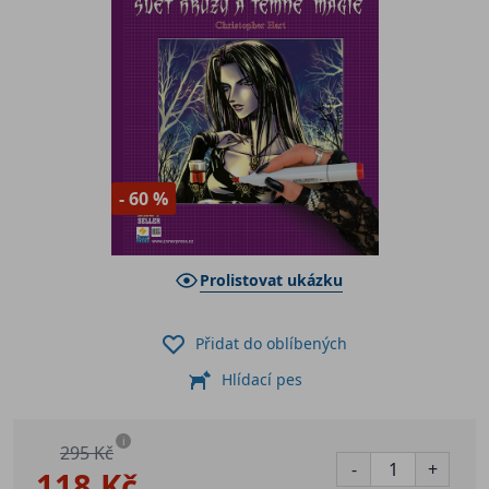
- 60 %
Prolistovat ukázku
Přidat do oblíbených
Hlídací pes
i
295 Kč
-
+
118 Kč