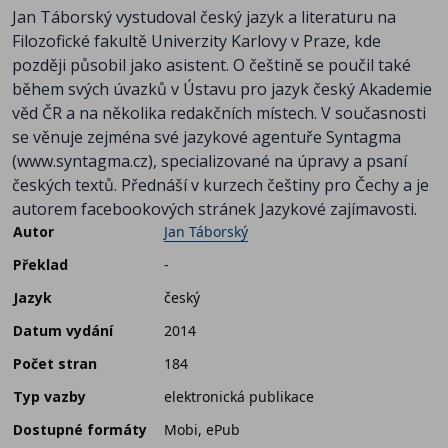
Jan Táborský vystudoval český jazyk a literaturu na
Filozofické fakultě Univerzity Karlovy v Praze, kde
později působil jako asistent. O češtině se poučil také
během svých úvazků v Ústavu pro jazyk český Akademie
věd ČR a na několika redakčních místech. V současnosti
se věnuje zejména své jazykové agentuře Syntagma
(www.syntagma.cz), specializované na úpravy a psaní
českých textů. Přednáší v kurzech češtiny pro Čechy a je
autorem facebookových stránek Jazykové zajímavosti.
Autor
Jan Táborský
Překlad
-
Jazyk
český
Datum vydání
2014
Počet stran
184
Typ vazby
elektronická publikace
Dostupné formáty
Mobi, ePub