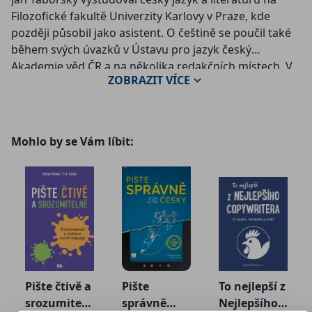
Filozofické fakultě Univerzity Karlovy v Praze, kde
později působil jako asistent. O češtině se poučil také
během svých úvazků v Ústavu pro jazyk český
Akademie věd ČR a na několika redakčních místech. V
ZOBRAZIT
VÍCE
současnosti se věnuje zejména své jazykové agentuře
Syntagma (www.syntagma.cz), specializované na
úpravy a psaní českých textů. Přednáší v kurzech
češtiny pro Čechy a je autorem facebookových stránek
Mohlo by se Vám líbit:
Jazykové zajímavosti.
Pište čtivě a
Pište
To nejlepší z
srozumiteln
správně
Nejlepšího