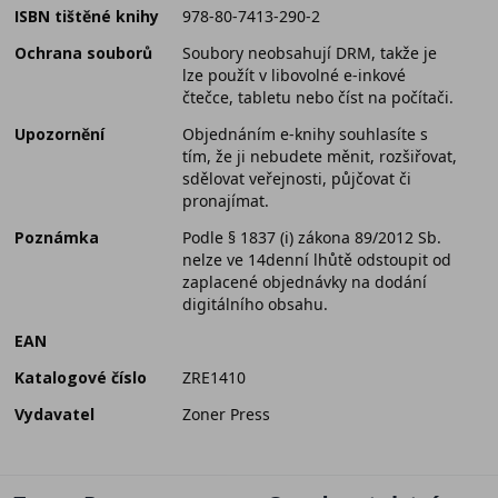
ISBN tištěné knihy
978-80-7413-290-2
Ochrana souborů
Soubory neobsahují DRM, takže je
lze použít v libovolné e-inkové
čtečce, tabletu nebo číst na počítači.
Upozornění
Objednáním e-knihy souhlasíte s
tím, že ji nebudete měnit, rozšiřovat,
sdělovat veřejnosti, půjčovat či
pronajímat.
Poznámka
Podle § 1837 (i) zákona 89/2012 Sb.
nelze ve 14denní lhůtě odstoupit od
zaplacené objednávky na dodání
digitálního obsahu.
EAN
Katalogové číslo
ZRE1410
Vydavatel
Zoner Press