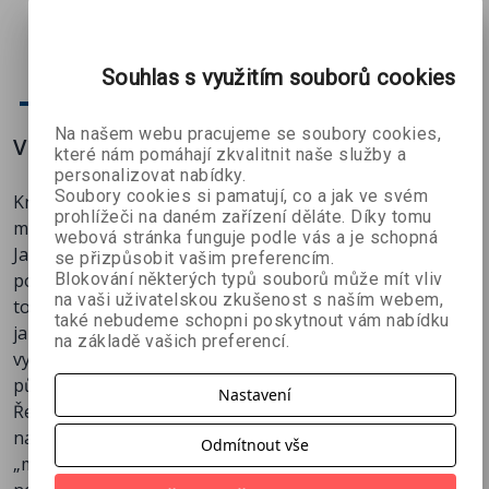
Dalibor
Dalibor
Pavel
ě
česky
copywritera
Behún, Petr
Behún, Petr
Šenkapoun
(druhé
Behún
Behún
aktualizova
360 Kč
332 Kč
120 Kč
č
400 Kč
369 Kč
299 Kč
Souhlas s využitím souborů cookies
né vydání)
e-kniha
Na našem webu pracujeme se soubory cookies,
Více o knize
které nám pomáhají zkvalitnit naše služby a
personalizovat nabídky.
Soubory cookies si pamatují, co a jak ve svém
Kniha jazykových zajímavostí, kterou si oblíbí každý
prohlížeči na daném zařízení děláte. Díky tomu
milovník českého jazyka.
webová stránka funguje podle vás a je schopná
Jazykové jednohubky představují soubor tří set sloupků
se přizpůsobit vašim preferencím.
Blokování některých typů souborů může mít vliv
pojednávajících vtipně, ale zároveň odborně přesně, o
na vaši uživatelskou zkušenost s naším webem,
tom nezajímavějším z naší slovní zásoby. Spolu se slovy
také nebudeme schopni poskytnout vám nabídku
jako „línohnát“, „břichopas“ nebo „darmotlach“ se
na základě vašich preferencí.
vydáte do dob dávno minulých, s „pistolí“ procestujete
půlku Evropy a „koza“ vás zaveze až do starověkého
Nastavení
Řecka. Dozvíte se, co to znamená „nechat někoho
napospas“, že zavináči se v jiných jazycích říká třeba
Odmítnout vše
„mlok“, „štrúdl“ nebo „prasečí ocásek“ nebo jak