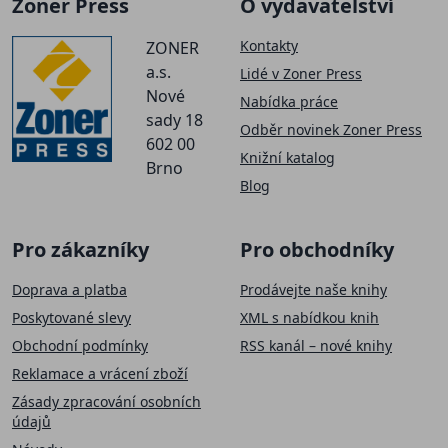
Zoner Press
O vydavatelství
Kontakty
ZONER
a.s.
Lidé v Zoner Press
Nové
Nabídka práce
sady 18
Odběr novinek Zoner Press
602 00
Knižní katalog
Brno
Blog
Pro zákazníky
Pro obchodníky
Doprava a platba
Prodávejte naše knihy
Poskytované slevy
XML s nabídkou knih
Obchodní podmínky
RSS kanál – nové knihy
Reklamace a vrácení zboží
Zásady zpracování osobních
údajů