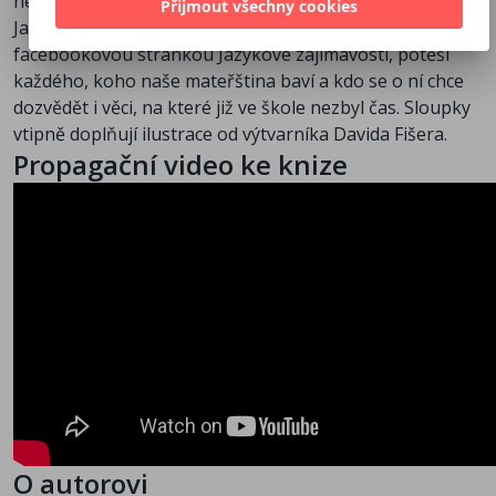
netradičně se dají použít některé slovníky.
Přijmout všechny cookies
Jazykové jednohubky, volně inspirované oblíbenou
facebookovou stránkou Jazykové zajímavosti, potěší
každého, koho naše mateřština baví a kdo se o ní chce
dozvědět i věci, na které již ve škole nezbyl čas. Sloupky
vtipně doplňují ilustrace od výtvarníka Davida Fišera.
Propagační video ke knize
O autorovi