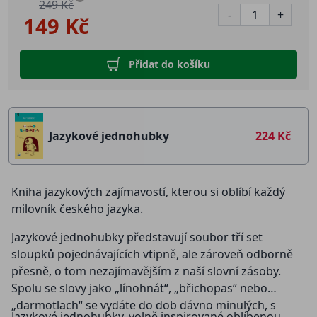
249 Kč
-
+
149 Kč
Přidat do košíku
Jazykové jednohubky
224 Kč
Kniha jazykových zajímavostí, kterou si oblíbí každý
milovník českého jazyka.
Jazykové jednohubky představují soubor tří set
sloupků pojednávajících vtipně, ale zároveň odborně
přesně, o tom nezajímavějším z naší slovní zásoby.
Spolu se slovy jako „línohnát“, „břichopas“ nebo
„darmotlach“ se vydáte do dob dávno minulých, s
Jazykové jednohubky, volně inspirované oblíbenou