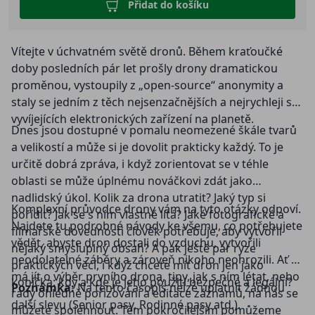
Přidat do košíku
Vítejte v úchvatném světě dronů. Během kraťoučké
doby posledních pár let prošly drony dramatickou
proměnou, vystoupily z „open-source“ anonymity a
staly se jedním z těch nejsenzačnějších a nejrychleji se
vyvíjejících elektronických zařízení na planetě.
Dnes jsou dostupné v pomalu neomezené škále tvarů
a velikostí a může si je dovolit prakticky každý. To je
určitě dobrá zpráva, i když zorientovat se v téhle
oblasti se může úplnému nováčkovi zdát jako
nadlidský úkol. Kolik za drona utratit? Jaký typ si
Komplexní průvodce drony vám na tyto otázky odpoví.
pořídit? Jak se s ním vlastně lítá? Jaké fotografické a
Najdete tu podrobné návody ke všemu, co potřebujete
filmařské dovednosti člověk potřebuje, aby vytvořil
vědět, abyste dron dostali do vzduchu, vytvořili
nějaký smysluplný obsah? A pak ještě pár ryze
neodolatelné záběry a zároveň nikoho neohrozili. Ať už
praktických věcí, i když chcete mít dron jen jako
má jít o výběr prvního drona, tipy, jak s ním létat, nebo
koníčka: kdy a kde je jeho použití bezpečné a legální?
Poznámka:
Na tento časopis nelze uplatnit žádnou
rady ohledně pořizování a editace záznamů, na nás se
další slevu (Senior pasy, Rodinné pasy atd.).
můžete spolehnout. Těm pokročilejším pomůžeme