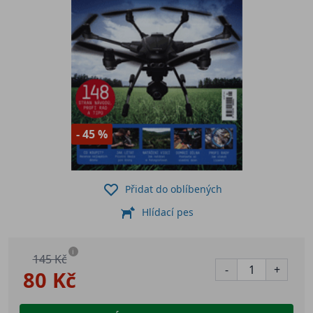
- 45 %
Přidat do oblíbených
Hlídací pes
i
145 Kč
-
+
80 Kč