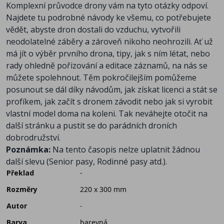
Komplexní průvodce drony vám na tyto otázky odpoví.
Najdete tu podrobné návody ke všemu, co potřebujete
vědět, abyste dron dostali do vzduchu, vytvořili
neodolatelné záběry a zároveň nikoho neohrozili. Ať už
má jít o výběr prvního drona, tipy, jak s ním létat, nebo
rady ohledně pořizování a editace záznamů, na nás se
můžete spolehnout. Těm pokročilejším pomůžeme
posunout se dál díky návodům, jak získat licenci a stát se
profíkem, jak začít s dronem závodit nebo jak si vyrobit
vlastní model doma na koleni. Tak neváhejte otočit na
další stránku a pustit se do parádních droních
dobrodružství.
Poznámka:
Na tento časopis nelze uplatnit žádnou
další slevu (Senior pasy, Rodinné pasy atd.).
Překlad
-
Rozměry
220 x 300 mm
Autor
-
Barva
barevná