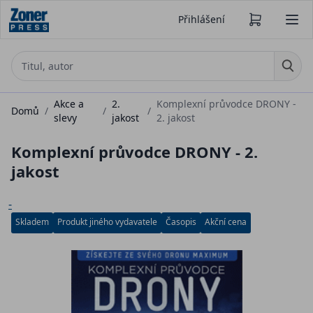
Přihlášení
Akce a
2.
Komplexní průvodce DRONY -
Domů
/
/
/
slevy
jakost
2. jakost
Komplexní průvodce DRONY - 2.
jakost
-
Skladem
Produkt jiného vydavatele
Časopis
Akční cena