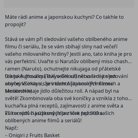
Máte rádi anime a japonskou kuchyni? Co takhle to
propojit?
Stává se vám při sledování vašeho oblíbeného anime
filmu či seriálu, že se vám sbíhají sliny nad večeří
vašeho milovaného hrdiny? Jestli ano, tato kniha je pro
vás perfektní. Uvařte si Narutův oblíbený miso chashu
ramen (Naruto), ochutnejte nikujaga od přátelské
tokijské ghoulky (Tokyo Ghoul) nebo si dejte jen
Diana Aultová má dvě velké vášně: vaření a sledování
obyčejné okayu s princem Ašitakou (Princezna
anime. Všimla si, že v těchto japonských filmech a
Mononoke).
seriálech hraje jídlo důležitou roli. A nápad byl na
světě! Zkombinovala oba své koníčky a vznikla z toho
kuchařka plná receptů, zajímavostí z anime světa a
kulturních či jazykových perliček Japonska.
75 receptů na úžasná jídla z více než 500 vašich
oblíbených anime filmů a seriálů!
Např.:
– Onigiri z Fruits Basket