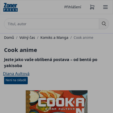
Přihlášení
Domů
/
Volný čas
/
Komiks a Manga
/
Cook anime
Cook anime
Jezte jako vaše oblíbená postava – od bentó po
yakisoba
Diana Aultová
Není na skladě