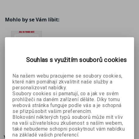
Mohlo by se Vám líbit:
Souhlas s využitím souborů cookies
Na našem webu pracujeme se soubory cookies,
které nám pomáhají zkvalitnit naše služby a
Deník
Umění
Anime –
personalizovat nabídky.
Whole30
kreslit -
Tipy a triky
Soubory cookies si pamatují, co a jak ve svém
Melissa
Talia
Christopher
Manga
prohlížeči na daném zařízení děláte. Díky tomu
Hartwigová
Horsburghová
Hart
webová stránka funguje podle vás a je schopná
se přizpůsobit vašim preferencím.
319 Kč
260 Kč
225 Kč
č
389 Kč
389 Kč
349 Kč
Blokování některých typů souborů může mít vliv
na vaši uživatelskou zkušenost s naším webem,
také nebudeme schopni poskytnout vám nabídku
na základě vašich preferencí.
Více o knize