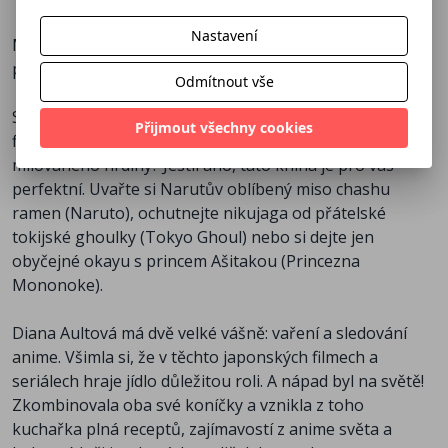
Nastavení
Máte rádi anime a japonskou kuchyni? Co takhle to
propojit?
Odmítnout vše
Stává se vám při sledování vašeho oblíbeného anime
Přijmout všechny cookies
filmu či seriálu, že se vám sbíhají sliny nad večeří vašeho
milovaného hrdiny? Jestli ano, tato kniha je pro vás
perfektní. Uvařte si Narutův oblíbený miso chashu
ramen (Naruto), ochutnejte nikujaga od přátelské
tokijské ghoulky (Tokyo Ghoul) nebo si dejte jen
obyčejné okayu s princem Ašitakou (Princezna
Mononoke).
Diana Aultová má dvě velké vášně: vaření a sledování
anime. Všimla si, že v těchto japonských filmech a
seriálech hraje jídlo důležitou roli. A nápad byl na světě!
Zkombinovala oba své koníčky a vznikla z toho
kuchařka plná receptů, zajímavostí z anime světa a