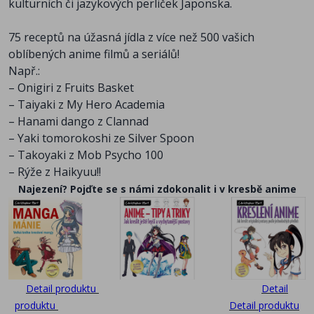
kulturních či jazykových perliček Japonska.
75 receptů na úžasná jídla z více než 500 vašich
oblíbených anime filmů a seriálů!
Např.:
– Onigiri z Fruits Basket
– Taiyaki z My Hero Academia
– Hanami dango z Clannad
– Yaki tomorokoshi ze Silver Spoon
– Takoyaki z Mob Psycho 100
– Rýže z Haikyuu!!
Najezení? Pojďte se s námi zdokonalit i v kresbě anime
Detail produktu
Detail
produktu
Detail produktu