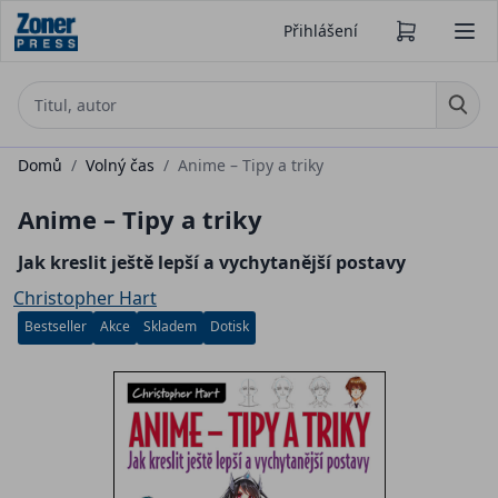
Přihlášení
Domů
/
Volný čas
/
Anime – Tipy a triky
Anime – Tipy a triky
Jak kreslit ještě lepší a vychytanější postavy
Christopher Hart
Bestseller
Akce
Skladem
Dotisk