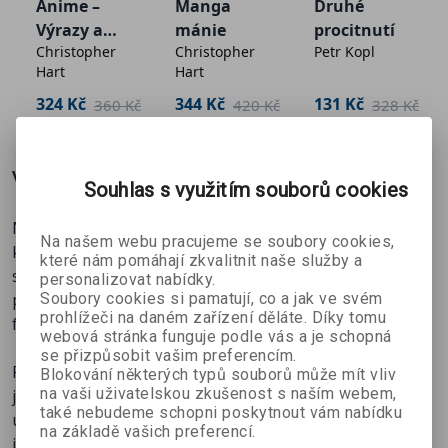
Anime –
Manga
Druhé
Vstupte do světa anime!
Výrazy a
mánie
procitnutí
Christopher
Christopher
Petr Kopl
pózy
Hart
Hart
O autorovi:
324 Kč
344 Kč
131 Kč
č
360 Kč
420 Kč
328 Kč
Christopher Hart je celosvětově oblíbený autor známý
svými knihami o kreslení, které jsou plné užitečných tipů a
Více o knize
návodů. V Zoner Press doposud vyšlo například
Anime –
Souhlas s využitím souborů cookies
Úžasné dívky
(Jak kreslit originální dívčí
postavy),
Kreslíme POSTAVU
(Jednoduché návody,
Naučte se ty správné tipy a triky a posuňte své
Na našem webu pracujeme se soubory cookies,
okamžité výsledky),
Manga mánie
(Velká kniha o kreslení
kreslířské dovednosti dál. V této knize najdete víc jak
které nám pomáhají zkvalitnit naše služby a
mangy) a
Naučte se kreslit kočky a psy
(Jednoduché
stovku důležitých rad, které vám v různých situacích
personalizovat nabídky.
Soubory cookies si pamatují, co a jak ve svém
pomůžou, abyste ze základních kreseb vytvořili
návody krok za krokem).
prohlížeči na daném zařízení děláte. Díky tomu
fascinující obrázky.
webová stránka funguje podle vás a je schopná
se přizpůsobit vašim preferencím.
Populární autor Christopher Hart sestavil řadu
Blokování některých typů souborů může mít vliv
na vaši uživatelskou zkušenost s naším webem,
jednoduchých a názorných návodů, ve kterých vám
také nebudeme schopni poskytnout vám nabídku
ukáže, jak nakreslit věrohodné anime postavy a zapojit
na základě vašich preferencí.
je do naprosto úžasných scén. Začnete samozřejmě