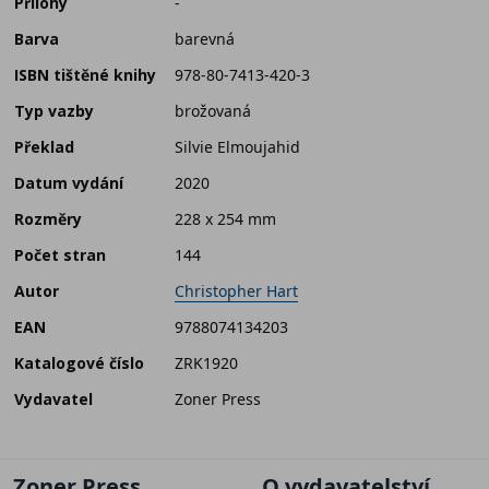
Přílohy
-
Barva
barevná
ISBN tištěné knihy
978-80-7413-420-3
Typ vazby
brožovaná
Překlad
Silvie Elmoujahid
Datum vydání
2020
Rozměry
228 x 254 mm
Počet stran
144
Autor
Christopher Hart
EAN
9788074134203
Katalogové číslo
ZRK1920
Vydavatel
Zoner Press
Zoner Press
O vydavatelství