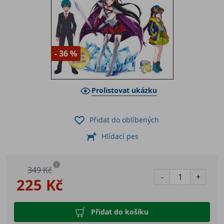
- 36 %
Prolistovat ukázku
Přidat do oblíbených
Hlídací pes
i
349 Kč
-
+
225 Kč
Přidat do košíku