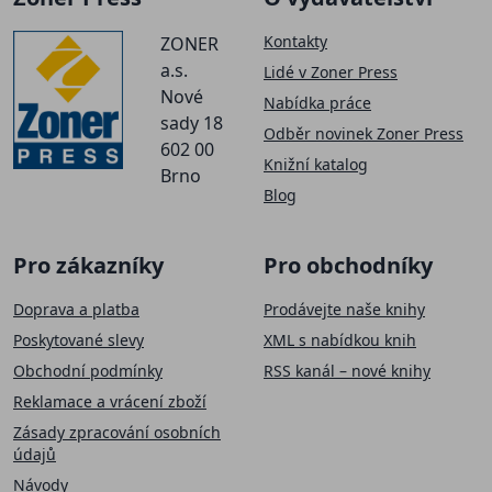
Kontakty
ZONER
a.s.
Lidé v Zoner Press
Nové
Nabídka práce
sady 18
Odběr novinek Zoner Press
602 00
Knižní katalog
Brno
Blog
Pro zákazníky
Pro obchodníky
Doprava a platba
Prodávejte naše knihy
Poskytované slevy
XML s nabídkou knih
Obchodní podmínky
RSS kanál – nové knihy
Reklamace a vrácení zboží
Zásady zpracování osobních
údajů
Návody