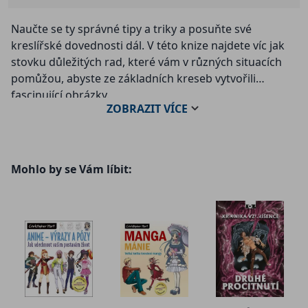
Naučte se ty správné tipy a triky a posuňte své
kreslířské dovednosti dál. V této knize najdete víc jak
stovku důležitých rad, které vám v různých situacích
pomůžou, abyste ze základních kreseb vytvořili
fascinující obrázky.
ZOBRAZIT
VÍCE
Populární autor Christopher Hart sestavil řadu
jednoduchých a názorných návodů, ve kterých vám
ukáže, jak nakreslit věrohodné anime postavy a zapojit
Mohlo by se Vám líbit:
je do naprosto úžasných scén. Začnete samozřejmě
základními tvary obličeje a postavy a postupně budete
přidávat detaily, díky kterým stvoříte originální anime
hrdiny. Vše završíte výběrem barev a stínováním, které
obrázek oživí a dodá mu ten správný šmrnc. Když
budete chtít, můžete pak začít pracovat na pozadí a
celkové atmosféře a dotáhnout váš anime příběh do
finále.