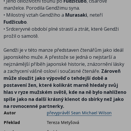
• Jeho celoživotní touhu po
Fudžicubo
, císařově
manželce. Porodila Gendžimu syna.
• Milostný vztah Gendžiho a
Murasaki
, neteří
Fudžicubo
.
• Srdceryvné období plné strastí a ztrát, které Gendži
prožil o samotě.
Gendži je v této manze představen čtenářům jako ideál
japonského muže. A přestože se jedná o nejstarší a
nejznámější příběh japonské historie, znázornění lásky
a zachycení vášně osloví i současné čtenáře.
Zároveň
může sloužit jako výpověď o tehdejší době a
postavení žen, které kolikrát marně hledaly svůj
hlas v ryze mužském světě, kde na ně bylo nahlíženo
spíše jako na další krásný klenot do sbírky než jako
na rovnocenné partnerky.
Autor
převyprávěl Sean Michael Wilson
Překlad
Tereza Metyšová