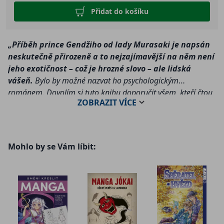
Přidat do košíku
„Příběh prince Gendžiho od lady Murasaki je napsán
neskutečně přirozeně a to nejzajímavější na něm není
jeho exotičnost – což je hrozné slovo – ale lidská
vášeň.
Bylo by možné nazvat ho psychologickým
románem. Dovolím si tuto knihu doporučit všem, kteří čtou
ZOBRAZIT
VÍCE
ty mé.“
- Jorge Luis Borges
Tento japonský příběh lásky a intrik a zároveň nejstarší
román na světě, vychází vůbec poprvé jako manga!
Mohlo by se Vám líbit:
Příběh prince Gendžiho, který napsala lady
Murasaki, vypráví o princi a jeho milostných
pletkách na japonském císařském dvoře v 10.
století.
Princ Gendži se narodil do šlechtického světa plného