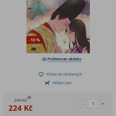
- 10 %
Prolistovat ukázku
Přidat do oblíbených
Hlídací pes
i
249 Kč
-
+
224 Kč