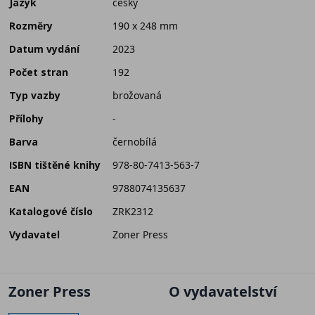
Jazyk
český
Rozměry
190 x 248 mm
Datum vydání
2023
Počet stran
192
Typ vazby
brožovaná
Přílohy
-
Barva
černobílá
ISBN tištěné knihy
978-80-7413-563-7
EAN
9788074135637
Katalogové číslo
ZRK2312
Vydavatel
Zoner Press
Zoner Press
O vydavatelství