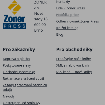
Kontakty
ZONER
a.s.
Lidé v Zoner Press
Nové
Nabídka práce
sady 18
Odběr novinek Zoner Press
602 00
Knižní katalog
Brno
Blog
Pro zákazníky
Pro obchodníky
Doprava a platba
Prodávejte naše knihy
Poskytované slevy
XML s nabídkou knih
Obchodní podmínky
RSS kanál – nové knihy
Reklamace a vrácení zboží
Zásady zpracování osobních
údajů
Návody
Odstoupení od smlouvy