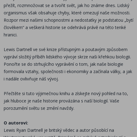
přežít, rozmnožovat se a tvořit svět, jak ho známe dnes. Lidský
organismus v
šak obsahuje chyby, kter
é
omezují naše možnosti.
Rozpor mezi našimi schopnostmi a nedostatky je podstatou „bytí
člověkem
“
a veškerá historie se odehrává právě na t
é
to tenk
é
hranici.
Lewis Dartnell ve sv
é
knize přístupným a poutavým způsobem
vypráví složitý příběh lidsk
é
ho vývoje skrze naši křehkou biologii.
Ponořte se do strhujícího vyprávění o tom, jak naše biologie
formovala vztahy, společnosti i ekonomiky a začínala války, a jak
i nadále ovlivňuje náš vývoj.
Přečtě
te si tuto v
ýjimečnou knihu a získejte nový pohled na to,
jak hluboce je naše historie provázána s naší biologií. Vaše
porozumění světu se změní navždy.
O autorovi:
Lewis Ryan Dartnell je britský vě
dec a autor p
ů
sob
ící na