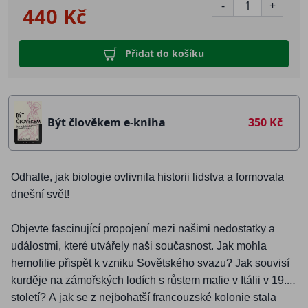
-
+
440 Kč
Přidat do košíku
Být člověkem e-kniha
350 Kč
Odhalte, jak biologie ovlivnila historii lidstva a formovala
dnešní svě
t!
Objevte fascinující propojení mezi našimi nedostatky a
událostmi, kter
é
utvářely naš
i sou
časnost. Jak mohla
hemofilie př
isp
ět k vzniku Sovětsk
é
ho svazu? Jak souvisí
kurděje na zámořský
ch lod
ích s růstem mafie v Itálii v 19.
století? A jak se z nejbohatší francouzsk
é
kolonie stala