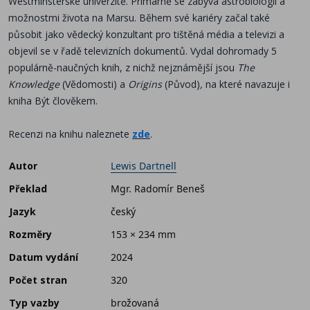
Westminstersk
é
univerzitě
. Prim
árně se zabývá astrobiologií a
možnostmi života na Marsu. Během sv
é
kari
é
ry začal tak
é
působit jako vě
deck
ý konzultant pro tištěná m
é
dia a televizi a
objevil se v řadě televizních dokumentů. Vydal dohromady 5
populárně-naučných knih, z nichž nejznámější jsou
The
Knowledge
(Vě
domosti) a
Origins
(Původ)
,
na kter
é
navazuje i
kniha Být člověkem.
Recenzi na knihu naleznete
zde
.
Autor
Lewis Dartnell
Překlad
Mgr. Radomír Beneš
Jazyk
český
Rozměry
153 × 234 mm
Datum vydání
2024
Počet stran
320
Typ vazby
brožovaná