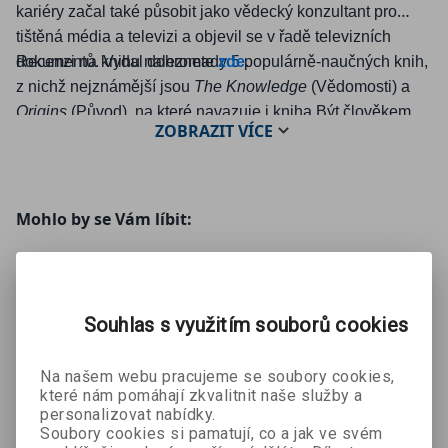
kari
é
ry začal tak
é
působit jako vě
deck
ý konzultant pro
tištěná m
é
dia a televizi a objevil se v řadě televizních
dokumentů. Vydal dohromady 5 populárně-naučných knih,
Recenzi na knihu naleznete
zde
.
z nichž nejznámější jsou
The Knowledge
(Vě
domosti) a
Origins
(Původ)
,
na kter
é
navazuje i kniha Být člověkem.
ZOBRAZIT
VÍCE
Mohlo by se Vám líbit:
Souhlas s využitím souborů cookies
Na našem webu pracujeme se soubory cookies,
které nám pomáhají zkvalitnit naše služby a
personalizovat nabídky.
Hraj fér a
Nebuď
Radikální
Soubory cookies si pamatují, co a jak ve svém