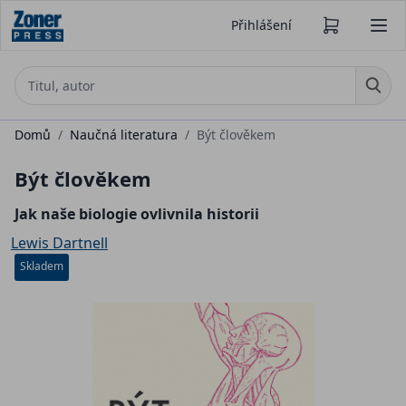
Přihlášení
Domů
/
Naučná literatura
/
Být člověkem
Být člověkem
Jak naše biologie ovlivnila historii
Lewis Dartnell
Skladem