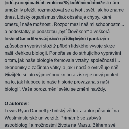
jedna z nejchudších zemí světa kvůli komárů
Lid
é
jsou zázrakem evoluce. Výjimečn
é
schopnosti ná
m?
m
umo
žnily přežít, rozmnožovat se a tvořit svět, jak ho známe
dnes. Lidský
organismus v
šak obsahuje chyby, kter
é
omezují naše možnosti. Rozpor mezi našimi schopnostmi
a nedostatky je podstatou „bytí člověkem
“
a veškerá
historie se odehrává právě na t
Lewis Dartnell ve sv
é
knize přístupným a poutavým
é
to tenk
é
hranici.
způsobem vypráví složitý příběh lidsk
é
ho vývoje skrze
naši křehkou biologii. Ponořte se do strhujícího vyprávění
o tom, jak naše biologie formovala vztahy, společnosti i
ekonomiky a začínala války, a jak i nadále ovlivňuje náš
vývoj.
Přečtě
te si tuto v
ýjimečnou knihu a získejte nový pohled
na to, jak hluboce je naše historie provázána s naší
biologií. Vaše porozumění světu se změní navždy.
O autorovi:
Lewis Ryan Dartnell je britský vě
dec a autor p
ů
sob
ící na
Westminstersk
é
univerzitě
. Prim
árně se zabývá
astrobiologií a možnostmi života na Marsu. Během sv
é