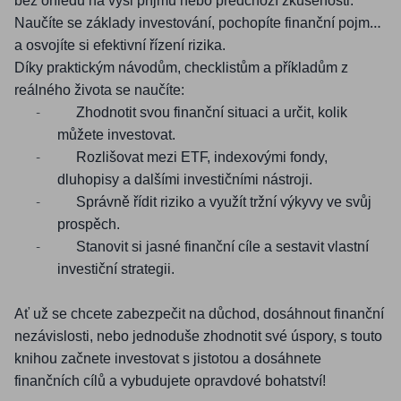
bez ohledu na výši příjmů nebo předchozí zkušenosti.
Naučíte se základy investování, pochopíte finanční pojmy
a osvojíte si efektivní řízení rizika.
Díky praktickým návodům, checklistům a příkladům z
reálného života se naučíte:
-
Zhodnotit svou finanční situaci a určit, kolik
můžete investovat.
-
Rozlišovat mezi ETF, indexovými fondy,
dluhopisy a dalšími investičními nástroji.
-
Správně řídit riziko a využít tržní výkyvy ve svůj
prospěch.
-
Stanovit si jasné finanční cíle a sestavit vlastní
investiční strategii.
Ať už se chcete zabezpečit na důchod, dosáhnout finanční
nezávislosti, nebo jednoduše zhodnotit své úspory, s touto
knihou začnete investovat s jistotou a dosáhnete
finančních cílů a vybudujete opravdové bohatství!