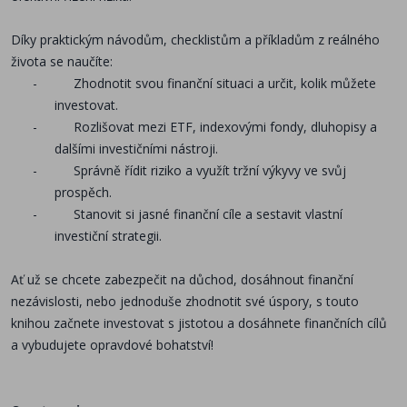
Díky praktickým návodům, checklistům a příkladům z reálného
života se naučíte:
-
Zhodnotit svou finanční situaci a určit, kolik můžete
investovat.
-
Rozlišovat mezi ETF, indexovými fondy, dluhopisy a
dalšími investičními nástroji.
-
Správně řídit riziko a využít tržní výkyvy ve svůj
prospěch.
-
Stanovit si jasné finanční cíle a sestavit vlastní
investiční strategii.
Ať už se chcete zabezpečit na důchod, dosáhnout finanční
nezávislosti, nebo jednoduše zhodnotit své úspory, s touto
knihou začnete investovat s jistotou a dosáhnete finančních cílů
a vybudujete opravdové bohatství!