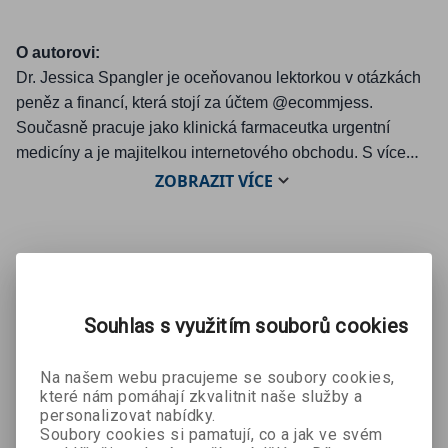
O autorovi:
Dr. Jessica Spangler je oceňovanou lektorkou v otázkách
peněz a financí, která stojí za účtem @ecommjess.
Současně pracuje jako klinická farmaceutka urgentní
medicíny a je majitelkou internetového obchodu. S více
než milionem sledujících na platformách sociálních médií
ZOBRAZIT
VÍCE
se Jessica snaží, aby byly osobní finance snadno
pochopitelné a přístupné všem. Její práce se objevila i na
kanálech CNBC a Yahoo Finance, stejně jako v časopise
Mohlo by se Vám líbit:
Insider a v mnoha dalších publikacích a na webových
stránkách.
Souhlas s využitím souborů cookies
Na našem webu pracujeme se soubory cookies,
které nám pomáhají zkvalitnit naše služby a
personalizovat nabídky.
Soubory cookies si pamatují, co a jak ve svém