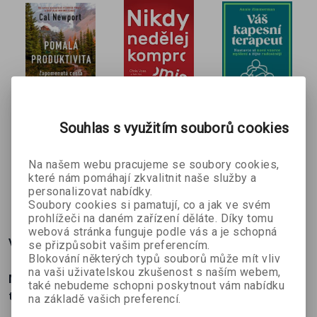
Pomalá
Nikdy
Váš kapesní
Souhlas s využitím souborů cookies
produktivit
nedělej
terapeut
Cal Newport
Chris Voss
Annie
a
kompromis
Na našem webu pracujeme se soubory cookies,
Zimmerman
které nám pomáhají zkvalitnit naše služby a
341 Kč
359 Kč
386 Kč
personalizovat nabídky.
č
379 Kč
399 Kč
429 Kč
Soubory cookies si pamatují, co a jak ve svém
prohlížeči na daném zařízení děláte. Díky tomu
webová stránka funguje podle vás a je schopná
Více o knize
se přizpůsobit vašim preferencím.
Blokování některých typů souborů může mít vliv
na vaši uživatelskou zkušenost s naším webem,
Manipulativní techniky a jak se jim bránit – tváří v
také nebudeme schopni poskytnout vám nabídku
tvář i na internetu.
na základě vašich preferencí.