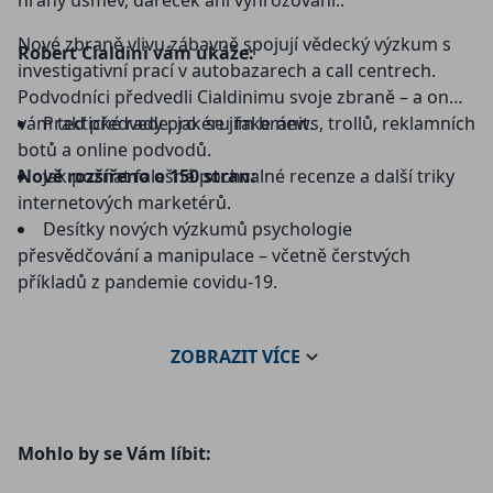
hraný úsměv, dáreček ani vyhrožování..
Nové zbraně vlivu zábavně spojují vědecký výzkum s
Robert Cialdini vám ukáže:
investigativní prací v autobazarech a call centrech.
Podvodníci předvedli Cialdinimu svoje zbraně – a on
vám teď předvede, jak se jim bránit.
Praktické rady pro éru fake news, trollů, reklamních
botů a online podvodů.
Nově rozšířeno o 150 stran:
Jak poznat falešné pochvalné recenze a další triky
internetových marketérů.
Desítky nových výzkumů psychologie
přesvědčování a manipulace – včetně čerstvých
příkladů z pandemie covidu-19.
ZOBRAZIT
VÍCE
Mohlo by se Vám líbit: