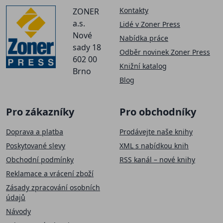
Kontakty
ZONER
a.s.
Lidé v Zoner Press
Nové
Nabídka práce
sady 18
Odběr novinek Zoner Press
602 00
Knižní katalog
Brno
Blog
Pro zákazníky
Pro obchodníky
Doprava a platba
Prodávejte naše knihy
Poskytované slevy
XML s nabídkou knih
Obchodní podmínky
RSS kanál – nové knihy
Reklamace a vrácení zboží
Zásady zpracování osobních
údajů
Návody