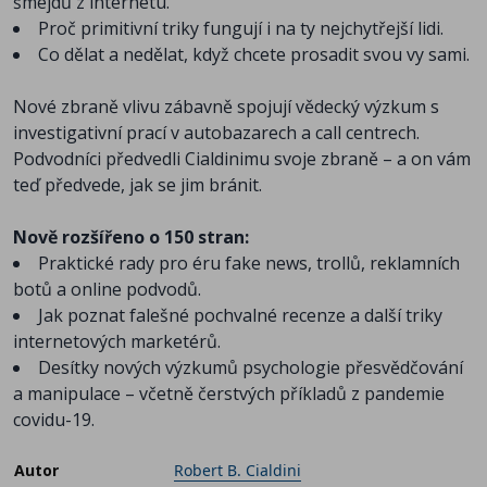
šmejdů z internetu.
Proč primitivní triky fungují i na ty nejchytřejší lidi.
Co dělat a nedělat, když chcete prosadit svou vy sami.
Nové zbraně vlivu zábavně spojují vědecký výzkum s
investigativní prací v autobazarech a call centrech.
Podvodníci předvedli Cialdinimu svoje zbraně – a on vám
teď předvede, jak se jim bránit.
Nově rozšířeno o 150 stran:
Praktické rady pro éru fake news, trollů, reklamních
botů a online podvodů.
Jak poznat falešné pochvalné recenze a další triky
internetových marketérů.
Desítky nových výzkumů psychologie přesvědčování
a manipulace – včetně čerstvých příkladů z pandemie
covidu-19.
Autor
Robert B. Cialdini