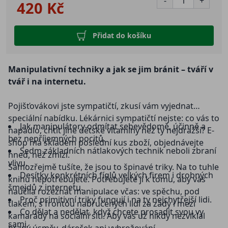
-
+
420 Kč
Přidat do košíku
Manipulativní techniky a jak se jim bránit – tváří v
tvář i na internetu.
Pojišťovákovi jste sympatičtí, zkusí vám vyjednat
speciální nabídku. Lékárnici sympatičtí nejste: co vás to
Jak manipulátory odmítat sebevědomě, účinně a
napadlo, chtít jiné dětské vitamíny než ty nejdražší? E-
bez nepříjemných pocitů.
shop má skladem poslední kus zboží, objednávejte
Sedm základních nátlakových technik neboli zbraní
hned, než zmizí.
vlivu.
Samozřejmě tušíte, že jsou to špinavé triky. Na to tuhle
Desítky konkrétních fíglů velkých firem i drobných
knihu nepotřebujete. Potřebujete ji k tomu, aby vás
šmejdů z internetu.
naučila rozeznat manipulace včas: ve spěchu, pod
Proč primitivní triky fungují i na ty nejchytřejší lidi.
tlakem, s frontou nabručených lidí za zády i mezi
Co dělat a nedělat, když chcete prosadit svou vy
kamarády na sociální síti. Aby vás už nikdy nezviklal
sami.