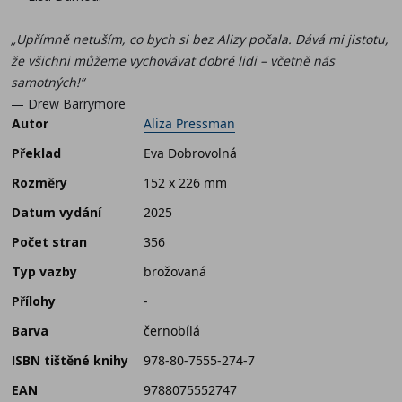
„Upřímně netuším, co bych si bez Alizy počala. Dává mi jistotu,
že všichni můžeme vychovávat dobré lidi – včetně nás
samotných!“
— Drew Barrymore
Autor
Aliza Pressman
Překlad
Eva Dobrovolná
Rozměry
152 x 226 mm
Datum vydání
2025
Počet stran
356
Typ vazby
brožovaná
Přílohy
-
Barva
černobílá
ISBN tištěné knihy
978-80-7555-274-7
EAN
9788075552747