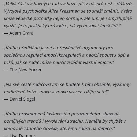
— Lisa Damour
„Velká část výchovných rad vychází spíš z názorů než z důkazů.
Vývojová psycholožka Aliza Pressman se to snaží změnit. V této
„Upřímně netuším, co bych si bez Alizy počala. Dává mi
knize vědecké poznatky nejen shrnuje, ale umí je i smysluplně
jistotu, že všichni můžeme vychovávat dobré lidi – včetně
využít. Je to praktický průvodce, jak vychovávat lepší lidi.“
nás samotných!“
— Adam Grant
— Drew Barrymore
„Kniha předkládá jasné a přesvědčivé argumenty pro
společnou regulaci emocí (koregulaci) a nabízí spoustu tipů a
triků, jak se rodič může naučit zvládat vlastní emoce.“
— The New Yorker
„Na své cestě rodičovstvím se budete k této obsáhlé, výzkumy
podložené knize znovu a znovu vracet. Užijte si to!“
— Daniel Siegel
„Kniha prostoupená laskavostí a porozuměním, zbavená
pomíjivých trendů i vyvolávání strachu. Neměla by chybět v
knihovně žádného člověka, kterému záleží na dětech.“
— Lisa Damour