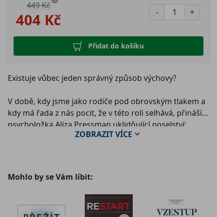
449 Kč
-
+
404 Kč
Přidat do košíku
Existuje vůbec jeden správný způsob výchovy?
V době, kdy jsme jako rodiče pod obrovským tlakem a
kdy má řada z nás pocit, že v této roli selhává, přináší
psycholožka Aliza Pressman uklidňující poselství:
ZOBRAZIT
VÍCE
skutečně dobří rodiče nejsou a ani nemohou být
bezchybní. Jsou to ti, kteří dokážou napravovat vlastní
přešlapy a na vztahu s dítětem pracovat.
Mohlo by se Vám líbit:
Autorka vtělila dekády psychologických výzkumů do
praktických cvičení a srozumitelných principů, které
můžete použít v každodenním životě – ať už máte