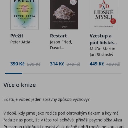
doma batole, nebo dítě před pubertou. Nikdy totiž
není pozdě pomoci svým potomkům rozvíjet
psychickou odolnost, empatii a sebedůvěru.
Díky knize si osvojíte 5 klíčových principů:
Přežít
Restart
Vzestup a
• VZTAHY: I podpora jediné konzistentní a citlivé
Peter Attia
Jason Fried,
pád lidské
David
osoby může změnit, jakým směrem se vývoj dítěte
MUDr. Martin
mysli
Heinemeier
Jan Stránský
ubere.
Hansson
• REGULACE: Zvládat emoce děti učíme tím, že se
390 Kč
314 Kč
449 Kč
č
599 Kč
349 Kč
499 Kč
nejdřív naučíme zvládat ty vlastní.
• REFLEXE: Využijte příležitost k prolomení starých
vzorců chování, které ve své rodině nechcete
Více o knize
opakovat.
• PRAVIDLA: Všechny pocity jsou vítané, ale ne každé
Existuje vůbec jeden správný způsob výchovy?
chování je přijatelné. Jasná pravidla dítěti zajistí emoční
i fyzické bezpečí.
V době, kdy jsme jako rodiče pod obrovským tlakem a kdy má
• NÁPRAVA: Nebojte se chyb. Skutečný růst přichází
řada z nás pocit, že v této roli selhává, přináší psycholožka Aliza
právě tehdy, když chyby napravujeme.
Pressman uklidňující poselství: skutečně dobří rodiče nejsou a ani