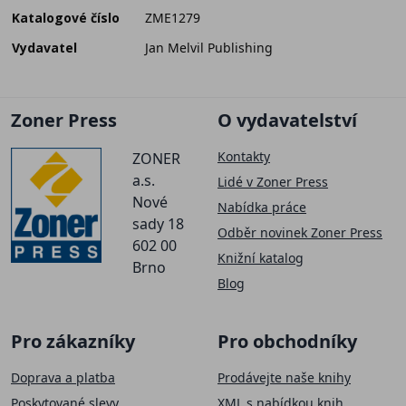
Katalogové číslo
ZME1279
Vydavatel
Jan Melvil Publishing
Zoner Press
O vydavatelství
Kontakty
ZONER
a.s.
Lidé v Zoner Press
Nové
Nabídka práce
sady 18
Odběr novinek Zoner Press
602 00
Knižní katalog
Brno
Blog
Pro zákazníky
Pro obchodníky
Doprava a platba
Prodávejte naše knihy
Poskytované slevy
XML s nabídkou knih