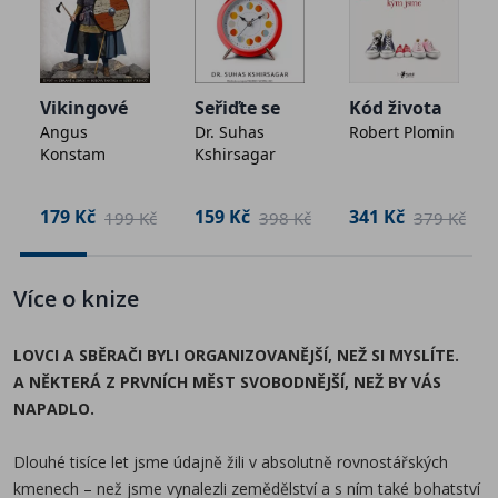
Kniha Úsvit všeho stojí na přesvědčivých, ale dosud
často opomíjených faktech z oblasti archeologie,
historie a kulturní antropologie. Okamžitě se v těchto
Vikingové
Seřiďte se
Kód života
oborech stala světovou událostí a vyvolala diskuse,
Angus
Dr. Suhas
Robert Plomin
Konstam
Kshirsagar
které budou probíhat ještě dlouhá léta.
AUTOŘI OŽIVUJÍ FASCINUJÍCÍ SVĚT, V NĚMŽ:
179 Kč
159 Kč
341 Kč
č
199 Kč
398 Kč
379 Kč
- Naši dávní předci nebyli primitivové žijící v tlupách, ale
aktivní členové pozoruhodných, malých i velkých
společností.
Více o knize
- První města na světě nezakládali zemědělci, nýbrž
lovci a sběrači. Mimo jiné na území dnešní Ukrajiny.
LOVCI A SBĚRAČI BYLI ORGANIZOVANĚJŠÍ, NEŽ SI MYSLÍTE.
- Příchod zemědělství nebyl žádnou revolucí – trval
A NĚKTERÁ Z PRVNÍCH MĚST SVOBODNĚJŠÍ, NEŽ BY VÁS
tisíce let a některé společnosti se od něj opět
NAPADLO.
odvracely.
- Archeologie zmapovala obrovská města, která se
Dlouhé tisíce let jsme údajně žili v absolutně rovnostářských
obešla bez byrokracie, šlechty i tyranů.
kmenech – než jsme vynalezli zemědělství a s ním také bohatství