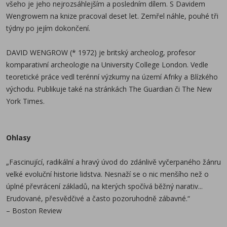
všeho je jeho nejrozsáhlejším a posledním dílem. S Davidem
„Graeber a Wengrow nabízejí historii posledních 30
Wengrowem na knize pracoval deset let. Zemřel náhle, pouhé tři
000 let, která je nejen divoce odlišná od všeho, na co
týdny po jejím dokončení.
jsme zvyklí, ale také mnohem zajímavější:
strukturovaná, překvapivá, paradoxní, inspirující...
DAVID WENGROW (* 1972) je britský archeolog, profesor
Jejich cílem je nahradit dominantní velké vyprávění
komparativní archeologie na University College London. Vedle
nikoli vlastní smyšlenkou, ale obrysem obrazu, který se
teoretické práce vedl terénní výzkumy na území Afriky a Blízkého
teprve zviditelňuje, lidské minulosti plné politických
východu. Publikuje také na stránkách The Guardian či The New
experimentů a kreativity.“
York Times.
– The Atlantic
„Skvělá kniha, o které se bude ještě hodně debatovat.
Ohlasy
Změní pohled na historii a nasměruje výzkum k úplně
novým obzorům.“
„Fascinující, radikální a hravý úvod do zdánlivě vyčerpaného žánru
– Science
velké evoluční historie lidstva. Nesnaží se o nic menšího než o
úplné převrácení základů, na kterých spočívá běžný narativ...
Erudované, přesvědčivé a často pozoruhodně zábavné.“
– Boston Review