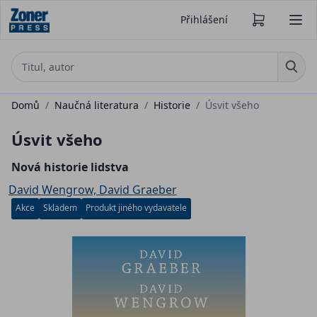
Přihlášení
Domů
/
Naučná literatura
/
Historie
/
Úsvit všeho
Úsvit všeho
Nová historie lidstva
David Wengrow, David Graeber
Akce
Skladem
Produkt jiného vydavatele