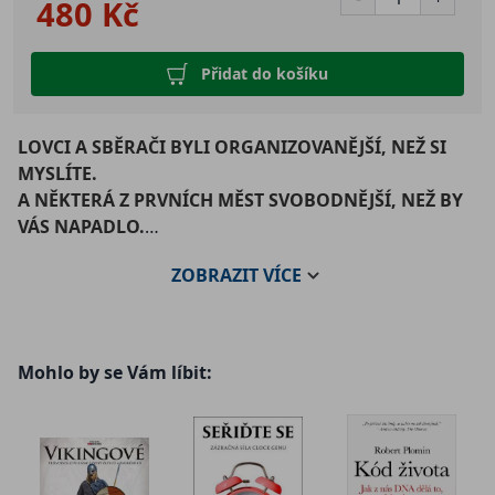
480 Kč
Přidat do košíku
LOVCI A SBĚRAČI BYLI ORGANIZOVANĚJŠÍ, NEŽ SI
MYSLÍTE.
A NĚKTERÁ Z PRVNÍCH MĚST SVOBODNĚJŠÍ, NEŽ BY
VÁS NAPADLO.
ZOBRAZIT
VÍCE
Dlouhé tisíce let jsme údajně žili v absolutně
rovnostářských kmenech – než jsme vynalezli
zemědělství a s ním také bohatství a chudobu,
byrokracii a krutovládce. Učitelé dějepisu i autoři
Mohlo by se Vám líbit:
bestsellerů o historii tento jednoduchý příběh milují.
Profesoři David Graeber a David Wengrow nyní však
na spoustě příkladů dokládají, že jde o pouhý výmysl. A
že skutečnost byla nesrovnatelně zajímavější a
rozmanitější, než nás učili ve školních lavicích.