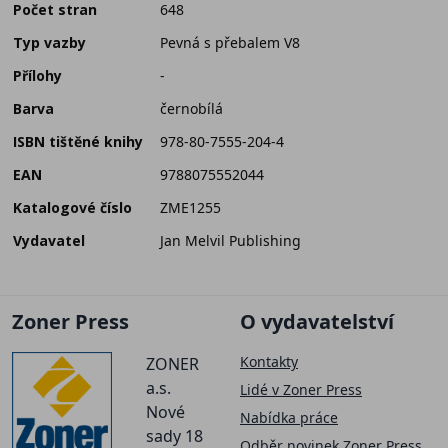
Počet stran
648
Typ vazby
Pevná s přebalem V8
Přílohy
-
Barva
černobílá
ISBN tištěné knihy
978-80-7555-204-4
EAN
9788075552044
Katalogové číslo
ZME1255
Vydavatel
Jan Melvil Publishing
Zoner Press
O vydavatelství
Kontakty
ZONER
a.s.
Lidé v Zoner Press
Nové
Nabídka práce
sady 18
Odběr novinek Zoner Press