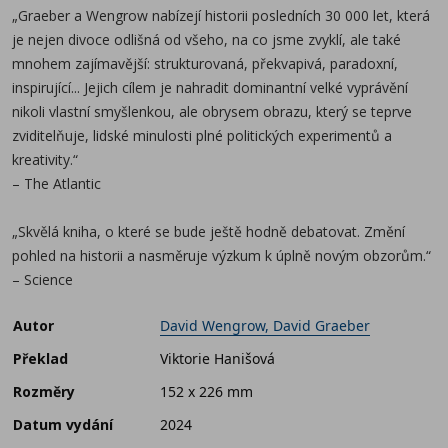
„Graeber a Wengrow nabízejí historii posledních 30 000 let, která
je nejen divoce odlišná od všeho, na co jsme zvyklí, ale také
mnohem zajímavější: strukturovaná, překvapivá, paradoxní,
inspirující... Jejich cílem je nahradit dominantní velké vyprávění
nikoli vlastní smyšlenkou, ale obrysem obrazu, který se teprve
zviditelňuje, lidské minulosti plné politických experimentů a
kreativity.“
– The Atlantic
„Skvělá kniha, o které se bude ještě hodně debatovat. Změní
pohled na historii a nasměruje výzkum k úplně novým obzorům.“
– Science
Autor
David Wengrow, David Graeber
Překlad
Viktorie Hanišová
Rozměry
152 x 226 mm
Datum vydání
2024