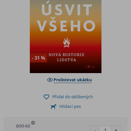
- 31 %
Prolistovat ukázku
Přidat do oblíbených
Hlídací pes
i
699 Kč
-
+