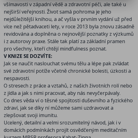
všímavosti v západní vědě a zdravotní péči, ale také u
nejširší veřejnosti. Život samá pohroma je jeho
nejdůležitější knihou, a ač vyšla v prvním vydání už před
více než pětadvaceti lety, v roce 2013 byla znovu zásadně
revidována a doplněna o nejnovější poznatky z výzkumů
i z autorovy praxe. Stále tak platí za základní pramen
pro všechny, kteří chtějí mindfulness poznat.
V KNIZE SE DOZVÍTE:
Jak se naučit naslouchat svému tělu a lépe pak zvládat
své zdravotní potíže včetně chronické bolesti, úzkosti a
nespavosti.
O stresech z práce a vztahů, z našich životních rolí nebo
z jídla a jak s nimi pracovat, aby nás nevyčerpávaly.
Co dnes věda ví o těsné spojitosti duševního a fyzického
zdraví, jak se díky ní můžeme sami uzdravovat a
zlepšovat svoji imunitu.
Ucelený, detailní a velmi srozumitelný návod, jak i v
domácích podmínkách projít osvědčeným meditačním
kurzem MBSR profesora Kabat-Zinna.