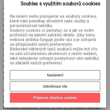
Souhlas s využitím souborů cookies
Začněte praktikovat mindfulness a tak zlepšete své
zdraví i soustředění, snižte svůj stres a mějte větší
Na našem webu pracujeme se soubory cookies,
radost z každého dne. Profesor Jon Kabat-Zinn vám bu-
které nám pomáhají zkvalitnit naše služby a
de tím nejpovolanějším učitelem.
personalizovat nabídky.
Soubory cookies si pamatují, co a jak ve svém
Mindfulness neboli meditace všímavosti se na Západě v
prohlížeči na daném zařízení děláte. Díky tomu
posledních letech stala významným fenoménem. Jde o
webová stránka funguje podle vás a je schopná
duševní trénink zaměřený na prožívání přítom-ného
se přizpůsobit vašim preferencím.
okamžiku, což má vědecky prokázaný blahodárný vliv na
Blokování některých typů souborů může mít vliv
na vaši uživatelskou zkušenost s naším webem,
zdraví a duševní pohodu. Praktikuje ho mnoho známých
také nebudeme schopni poskytnout vám nabídku
osobností, mimo jiné Al Gore, Clint Eastwood, Oprah
na základě vašich preferencí.
Winfreyová či ragbista Jonny Wilkinson. Mindfulness se
objevuje na titulních stranách časopisů, jako je Time,
Nastavení
Scientic American nebo Newsweek, firmy Google či
Twitter platí svým zaměstnancům meditační lekce. A v
Odmítnout vše
neposlední řadě stovky nemocnic po celém světě
zavádějí léčebné programy založené na všímavosti.
Přijmout všechny cookies
Profesor medicíny Jon Kabat-Zinn je v tomto hnutí
klíčovou osobností, neboť právě on prosadil meditaci