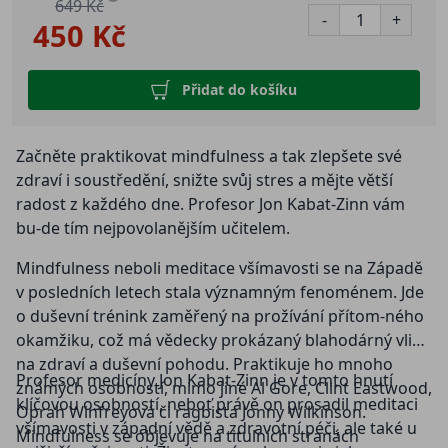
649 Kč
-
+
450 Kč
Přidat do košíku
Začněte praktikovat mindfulness a tak zlepšete své
zdraví i soustředění, snižte svůj stres a mějte větší
radost z každého dne. Profesor Jon Kabat-Zinn vám
bu-de tím nejpovolanějším učitelem.
Mindfulness neboli meditace všímavosti se na Západě
v posledních letech stala významným fenoménem. Jde
o duševní trénink zaměřený na prožívání přítom-ného
okamžiku, což má vědecky prokázaný blahodárný vliv
na zdraví a duševní pohodu. Praktikuje ho mnoho
Profesor medicíny Jon Kabat-Zinn je v tomto hnutí
známých osobností, mimo jiné Al Gore, Clint Eastwood,
klíčovou osobností, neboť právě on prosadil meditaci
Oprah Winfreyová či ragbista Jonny Wilkinson.
všímavosti v západní vědě a zdravotní péči, ale také u
Mindfulness se objevuje na titulních stranách