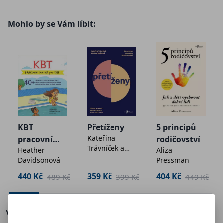
českého lektora mindfulness Jaroslava Chýleho,
která vám zahájení meditační praxe velmi usnadní
Mohlo by se Vám líbit:
(www.zivotpohroma.cz).
KBT
Přetíženy
5 principů
Kateřina
pracovní
rodičovství
Trávníček a
Heather
Aliza
kniha pro
Martina
Davidsonová
Pressman
děti
Mašková
440 Kč
359 Kč
404 Kč
č
489 Kč
399 Kč
449 Kč
Více o knize