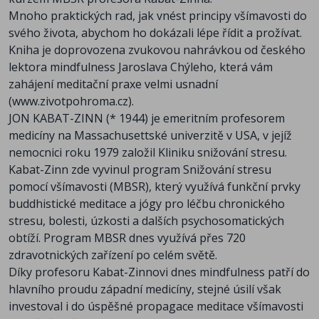
Mnoho praktických rad, jak vnést principy všímavosti do
svého života, abychom ho dokázali lépe řídit a prožívat.
Kniha je doprovozena zvukovou nahrávkou od českého
lektora mindfulness Jaroslava Chýleho, která vám
zahájení meditační praxe velmi usnadní
(www.zivotpohroma.cz).
JON KABAT-ZINN (* 1944) je emeritním profesorem
medicíny na Massachusettské univerzitě v USA, v jejíž
nemocnici roku 1979 založil Kliniku snižování stresu.
Kabat-Zinn zde vyvinul program Snižování stresu
pomocí všímavosti (MBSR), který využívá funkční prvky
buddhistické meditace a jógy pro léčbu chronického
stresu, bolesti, úzkosti a dalších psychosomatických
obtíží. Program MBSR dnes využívá přes 720
zdravotnických zařízení po celém světě.
Díky profesoru Kabat-Zinnovi dnes mindfulness patří do
hlavního proudu západní medicíny, stejné úsilí však
investoval i do úspěšné propagace meditace všímavosti