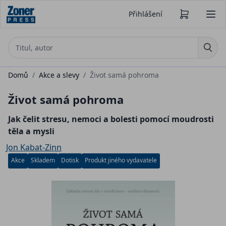
Přihlášení
Domů
/
Akce a slevy
/
Život samá pohroma
Život samá pohroma
Jak čelit stresu, nemoci a bolesti pomocí moudrosti
těla a mysli
Jon Kabat-Zinn
Akce
Skladem
Dotisk
Produkt jiného vydavatele