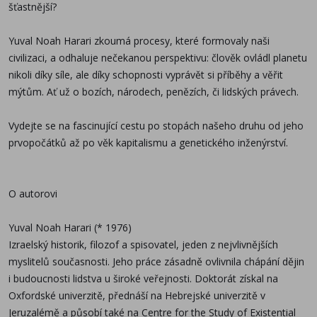
šťastnější?
Yuval Noah Harari zkoumá procesy, které formovaly naši
civilizaci, a odhaluje nečekanou perspektivu: člověk ovládl planetu
nikoli díky síle, ale díky schopnosti vyprávět si příběhy a věřit
mýtům. Ať už o bozích, národech, penězích, či lidských právech.
Vydejte se na fascinující cestu po stopách našeho druhu od jeho
prvopočátků až po věk kapitalismu a genetického inženýrství.
O autorovi
Yuval Noah Harari (* 1976)
Izraelský historik, filozof a spisovatel, jeden z nejvlivnějších
myslitelů současnosti. Jeho práce zásadně ovlivnila chápání dějin
i budoucnosti lidstva u široké veřejnosti. Doktorát získal na
Oxfordské univerzitě, přednáší na Hebrejské univerzitě v
Jeruzalémě a působí také na Centre for the Study of Existential