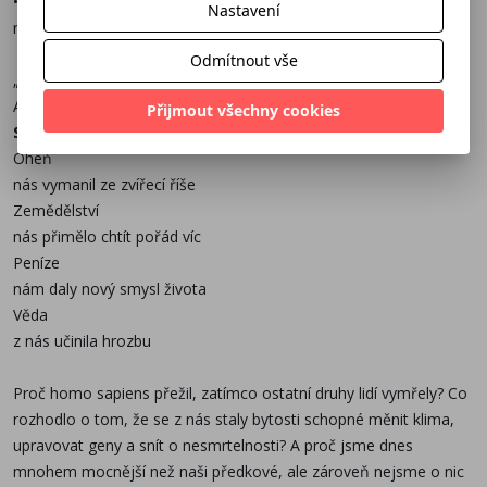
• Díky sebeopravným mechanismům budou demokracie vůči
Nastavení
rizikům AI odolnější než diktátorské režimy.
Odmítnout vše
„Právě prožíváme největší informační revoluci v lidské historii.
Abychom ji zvládli, musíme pochopit, co jí předcházelo.“
Přijmout všechny cookies
Sapiens
Oheň
nás vymanil ze zvířecí říše
Zemědělství
nás přimělo chtít pořád víc
Peníze
nám daly nový smysl života
Věda
z nás učinila hrozbu
Proč homo sapiens přežil, zatímco ostatní druhy lidí vymřely? Co
rozhodlo o tom, že se z nás staly bytosti schopné měnit klima,
upravovat geny a snít o nesmrtelnosti? A proč jsme dnes
mnohem mocnější než naši předkové, ale zároveň nejsme o nic