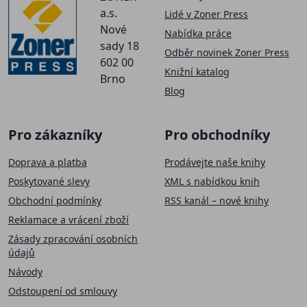
a.s.
Lidé v Zoner Press
Nové
Nabídka práce
sady 18
Odběr novinek Zoner Press
602 00
Knižní katalog
Brno
Blog
Pro zákazníky
Pro obchodníky
Doprava a platba
Prodávejte naše knihy
Poskytované slevy
XML s nabídkou knih
Obchodní podmínky
RSS kanál – nové knihy
Reklamace a vrácení zboží
Zásady zpracování osobních
údajů
Návody
Odstoupení od smlouvy