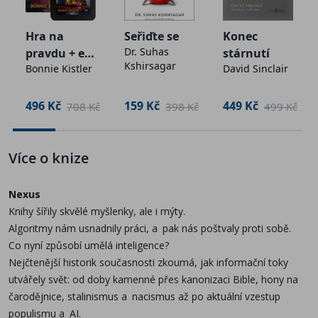
• Průmyslová impéria své kolonie vykořisťovala a
naši civilizaci, a odhaluje nečekanou perspektivu:
utlačovala a bylo by bláhové očekávat, že se nové
člověk ovládl planetu nikoli díky síle, ale díky
Hra na
Seřiďte se
Konec
digitální říše zachovají lépe.
schopnosti vyprávět si příběhy a věřit mýtům. Ať už o
Dr. Suhas
pravdu + e-
stárnutí
• Díky sebeopravným mechanismům budou
Kshirsagar
bozích, národech, penězích, či lidských právech.
Bonnie Kistler
David Sinclair
kniha
demokracie vůči rizikům AI odolnější než diktátorské
režimy.
Vydejte se na fascinující cestu po stopách našeho
496 Kč
159 Kč
449 Kč
č
708 Kč
398 Kč
499 Kč
druhu od jeho prvopočátků až po věk kapitalismu a
„Právě prožíváme největší informační revoluci v lidské
genetického inženýrství.
historii. Abychom ji zvládli, musíme pochopit, co jí
Více o knize
předcházelo.“
O autorovi
Nexus
Knihy šířily skvělé myšlenky, ale i mýty.
Yuval Noah Harari (* 1976)
Algoritmy nám usnadnily práci, a pak nás poštvaly proti sobě.
Izraelský historik, filozof a spisovatel, jeden z
Co nyní způsobí umělá inteligence?
nejvlivnějších myslitelů současnosti. Jeho práce
Nejčtenější historik současnosti zkoumá, jak informační toky
zásadně ovlivnila chápání dějin i budoucnosti lidstva u
utvářely svět: od doby kamenné přes kanonizaci Bible, hony na
široké veřejnosti. Doktorát získal na Oxfordské
čarodějnice, stalinismus a nacismus až po aktuální vzestup
univerzitě, přednáší na Hebrejské univerzitě v
populismu a AI.