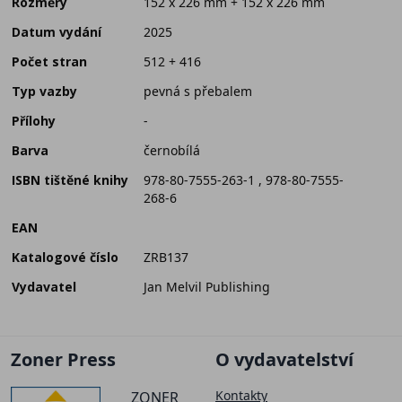
Rozměry
152 x 226 mm + 152 x 226 mm
Datum vydání
2025
Počet stran
512 + 416
Typ vazby
pevná s přebalem
Přílohy
-
Barva
černobílá
ISBN tištěné knihy
978-80-7555-263-1 , 978-80-7555-
268-6
EAN
Katalogové číslo
ZRB137
Vydavatel
Jan Melvil Publishing
Zoner Press
O vydavatelství
Kontakty
ZONER