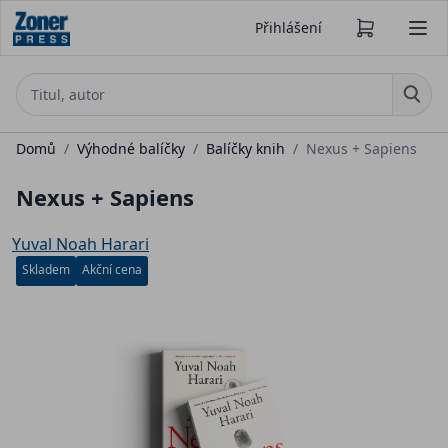
Přihlášení
Domů
/
Výhodné balíčky
/
Balíčky knih
/
Nexus + Sapiens
Nexus + Sapiens
Yuval Noah Harari
Skladem
Akční cena