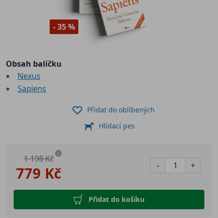
- 35 %
Obsah balíčku
Nexus
Sapiens
Přidat do oblíbených
Hlídací pes
i
1 198 Kč
-
+
779 Kč
Přidat do košíku