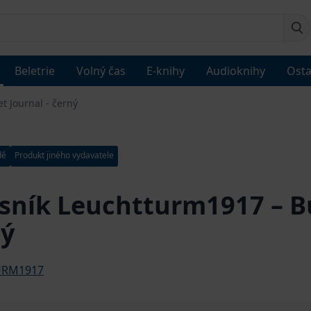
Beletrie
Volný čas
E-knihy
Audioknihy
Osta
t Journal - černý
dě
Produkt jiného vydavatele
sník Leuchtturm1917 – Bu
ný
URM1917