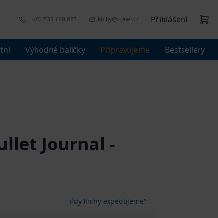
Přihlášení
+420 532 190 883
knihy@zoner.cz
tní
Výhodné balíčky
Připravujeme
Bestsellery
llet Journal -
Kdy knihy expedujeme?