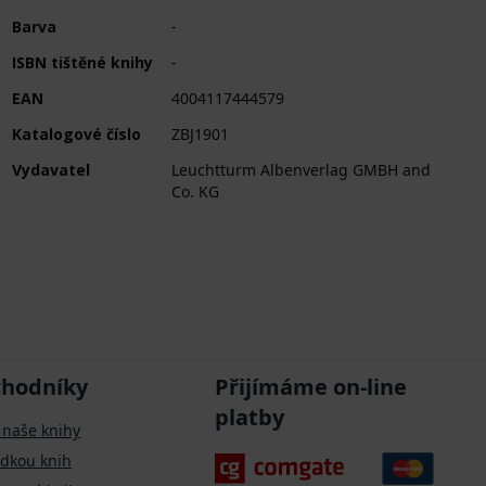
Barva
-
ISBN tištěné knihy
-
EAN
4004117444579
Katalogové číslo
ZBJ1901
Vydavatel
Leuchtturm Albenverlag GMBH and
Co. KG
chodníky
Přijímáme on-line
platby
 naše knihy
ídkou knih