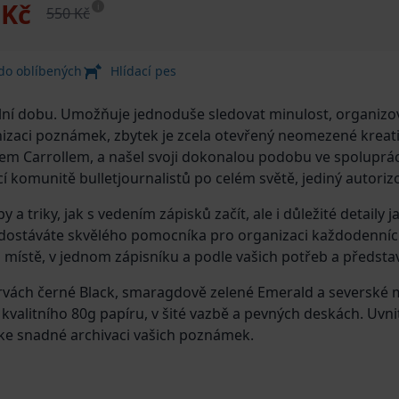
 Kč
i
550 Kč
 do oblíbených
Hlídací pes
tální dobu. Umožňuje jednoduše sledovat minulost, organizo
izaci poznámek, zbytek je zcela otevřený neomezené kreativ
u značkou
 komunitě bulletjournalistů po celém světě, jediný autorizo
 a triky, jak s vedením zápisků začít, ale i důležité detaily j
k dostáváte skvělého pomocníka pro organizaci každodenn
 místě, v jednom zápisníku a podle vašich potřeb a představ
arvách černé Black, smaragdově zelené Emerald a severské 
kvalitního 80g papíru, v šité vazbě a pevných deskách. Uvn
 ke snadné archivaci vašich poznámek.