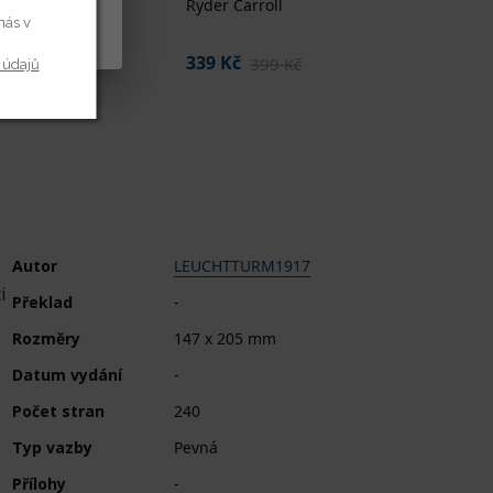
Ryder Carroll
- čern
y cookies
nás v
629 K
339 Kč
399 Kč
 údajů
Autor
LEUCHTTURM1917
i
Překlad
-
Rozměry
147 x 205 mm
Datum vydání
-
Počet stran
240
Typ vazby
Pevná
Přílohy
-