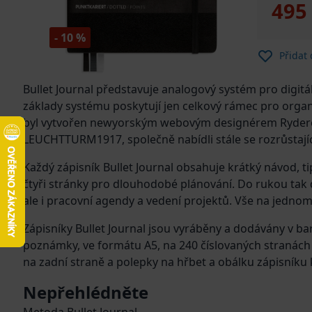
495
- 10 %
Přidat
Bullet Journal představuje analogový systém pro digi
základy systému poskytují jen celkový rámec pro organ
byl vytvořen newyorským webovým designérem Ryderem Carrollem, a našel svoji dokonalou podobu ve spolupráci s německou papírensko
LEUCHTTURM1917, společně nabídli stále se rozrůstající
Každý zápisník Bullet Journal obsahuje krátký návod, tipy
čtyři stránky pro dlouhodobé plánování. Do rukou ta
ale i pracovní agendy a vedení projektů. Vše na jednom
Zápisníky Bullet Journal jsou vyráběny a dodávány v b
poznámky, ve formátu A5, na 240 číslovaných stranách 
na zadní straně a polepky na hřbet a obálku zápisníku
Nepřehlédněte