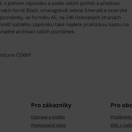
, v jednom zápisníku a podle vašich potřeb a představ.
arvách černé Black, smaragdově zelené Emerald a severské
 poznámky, ve formátu A5, na 240 číslovaných stranách
 Uvnitř každého zápisníku také najdete praktickou kapsu na
 snadné archivaci vašich poznámek.
uchtturm ČERNÝ
Pro zákazníky
Pro ob
Doprava a platba
Prodávejte
Poskytované slevy
XML s nab