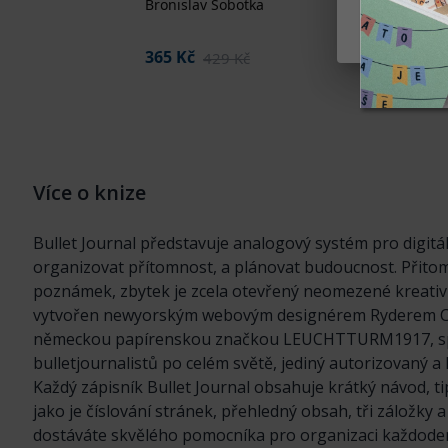
Bronislav Sobotka
LEUCHTTU
- notebo
Nastaven
prázdný
365 Kč
429 Kč
308 Kč
3
Více o knize
Bullet Journal představuje analogový systém pro digit
organizovat přítomnost, a plánovat budoucnost. Přitom
poznámek, zbytek je zcela otevřený neomezené kreativit
vytvořen newyorským webovým designérem Ryderem Carr
německou papírenskou značkou LEUCHTTURM1917, spole
bulletjournalistů po celém světě, jediný autorizovaný a 
Každý zápisník Bullet Journal obsahuje krátký návod, tipy 
jako je číslování stránek, přehledný obsah, tři záložky
dostáváte skvělého pomocníka pro organizaci každode