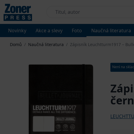
Novinky
Akce a slevy
Foto
Naučná literatura
Domů
/
Naučná literatura
/
Zápisník Leuchtturm1917 – Bulle
Není na skla
Zápi
čer
LEUCHTT