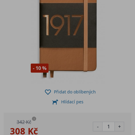
- 10 %
Přidat do oblíbených
Hlídací pes
i
342 Kč
-
+
308 Kč