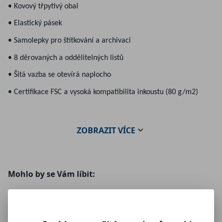
• Kovový třpytivý obal
• Elastický pásek
• Samolepky pro štítkování a archivaci
• 8 děrovaných a oddělitelných listů
• Šitá vazba se otevírá naplocho
• Certifikace FSC a vysoká kompatibilita inkoustu (80 g/m2)
ZOBRAZIT
VÍCE
Mohlo by se Vám líbit: