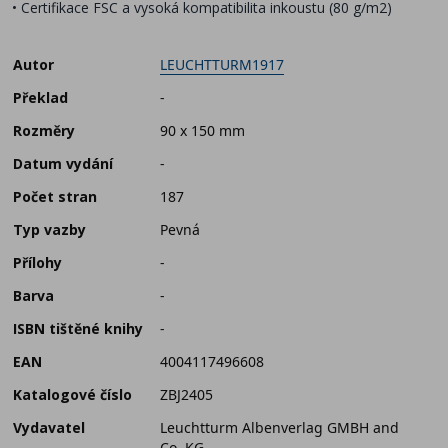
• Certifikace FSC a vysoká kompatibilita inkoustu (80 g/m2)
Autor
LEUCHTTURM1917
Překlad
-
Rozměry
90 x 150 mm
Datum vydání
-
Počet stran
187
Typ vazby
Pevná
Přílohy
-
Barva
-
ISBN tištěné knihy
-
EAN
4004117496608
Katalogové číslo
ZBJ2405
Vydavatel
Leuchtturm Albenverlag GMBH and
Co. KG