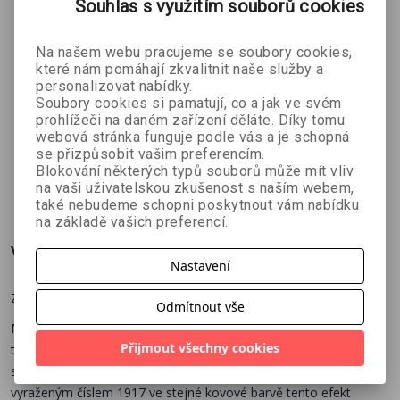
Souhlas s využitím souborů cookies
Na našem webu pracujeme se soubory cookies,
které nám pomáhají zkvalitnit naše služby a
personalizovat nabídky.
Zápisník
Zápisník
Zápisník Le
Soubory cookies si pamatují, co a jak ve svém
Leuchtturm
Leuchtturm
uchtturm
prohlížeči na daném zařízení děláte. Díky tomu
webová stránka funguje podle vás a je schopná
LEUCHTTURM
LEUCHTTURM
LEUCHTTURM
1917 -
1917 -
1917 –
se přizpůsobit vašim preferencím.
1917
1917
1917
notebook
notebook
Bullet
Blokování některých typů souborů může mít vliv
A6-
A6-prázdný-
Journal
308 Kč
308 Kč
629 Kč
č
342 Kč
342 Kč
699 Kč
na vaši uživatelskou zkušenost s naším webem,
také nebudeme schopni poskytnout vám nabídku
tečkovaný-
zlatý
Edition2 -
na základě vašich preferencí.
stříbrný
starorůžový
Více o knize
Nastavení
Zápisník Metallic edition A6
Odmítnout vše
Materiál, který byl speciálně vyvinut k použití na obálky zápisníků
Přijmout všechny cookies
této výroční edice, přináší lesk drahých kovů, ať už ve zlatě,
stříbře nebo mědi. Černá páska po obvodu zápisníků s
vyraženým číslem 1917 ve stejné kovové barvě tento efekt