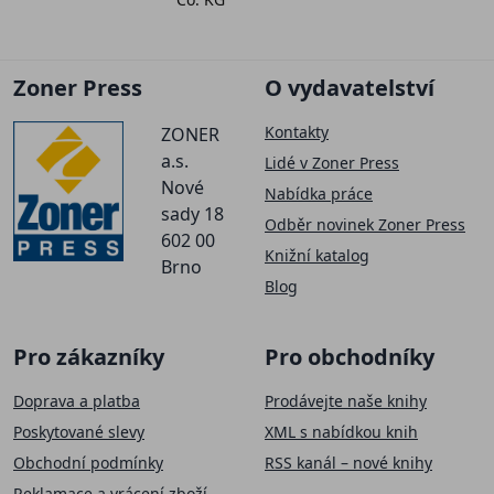
Zoner Press
O vydavatelství
Kontakty
ZONER
a.s.
Lidé v Zoner Press
Nové
Nabídka práce
sady 18
Odběr novinek Zoner Press
602 00
Knižní katalog
Brno
Blog
Pro zákazníky
Pro obchodníky
Doprava a platba
Prodávejte naše knihy
Poskytované slevy
XML s nabídkou knih
Obchodní podmínky
RSS kanál – nové knihy
Reklamace a vrácení zboží