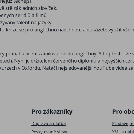
nejužitečnější.
vě stě základních slovíček.
ených seriálů a filmů.
ývaný talent na jazyky.
této knize se pro angličtinu nadchnete a dokážete využít vše, 
rý pomáhá lidem zamilovat se do angličtiny. A to přesto, že v
letech. Nyní je držitelem červeného diplomu a nejvyšších cert
a kurzech v Oxfordu. Natáčí nejsledovanější YouTube videa 
Pro zákazníky
Pro ob
Doprava a platba
Prodávejte
Poskytované slevy
XML s nab