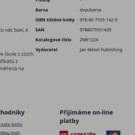
Barva
dvoubarva
ISBN tištěné knihy
978-80-7555-142-9
co vás baví, k
EAN
9788075551429
Katalogové číslo
ZME1224
Vydavatel
Jan Melvil Publishing
e škole z cizích
ifikátů z
zaměřená na
chodníky
Přijímáme on-line
platby
 naše knihy
ídkou knih