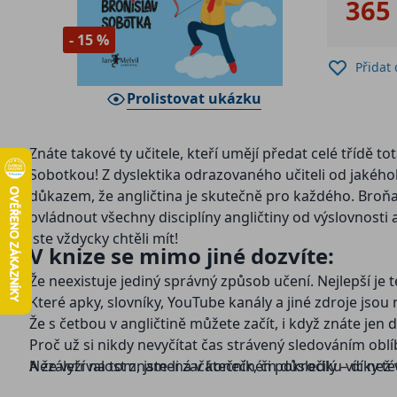
365
- 15 %
Přidat
Prolistovat ukázku
Znáte takové ty učitele, kteří umějí předat celé třídě t
Sobotkou! Z dyslektika odrazovaného učiteli od jakéhoko
důkazem, že angličtina je skutečně pro každého. Broňa vá
ovládnout všechny disciplíny angličtiny od výslovnosti 
jste vždycky chtěli mít!
V knize se mimo jiné dozvíte:
Že neexistuje jediný správný způsob učení. Nejlepší je te
Které apky, slovníky, YouTube kanály a jiné zdroje jsou 
Že s četbou v angličtině můžete začít, i když znáte jen 
Proč už si nikdy nevyčítat čas strávený sledováním oblí
A že vytrvalost znamená v konečném důsledku víc než v
Nezáleží na tom, jste-li začátečník, či pokročilý – díky