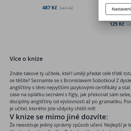
se anglicky -
487 Kč
541 Kč
Filip Škoda
Nastaven
Human B
125 Kč
1
Více o knize
Znáte takové ty učitele, kteří umějí předat celé třídě t
se těšíte? Seznamte se s Bronislavem Sobotkou! Z dysle
angličtiny s těmi nejvyššími jazykovými certifikáty a st
zase na oplátku seznámí s fígly, jak překonat sám sebe, j
disciplíny angličtiny od výslovnosti až po gramatiku. P
je učitel, kterého jste vždycky chtěli mít!
V knize se mimo jiné dozvíte:
Že neexistuje jediný správný způsob učení. Nejlepší je te