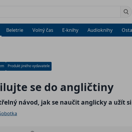
Beletrie
Volný čas
E-knihy
Audioknihy
Osta
dem
Produkt jiného vydavatele
lujte se do angličtiny
řelný návod, jak se naučit anglicky a užít si
 Sobotka