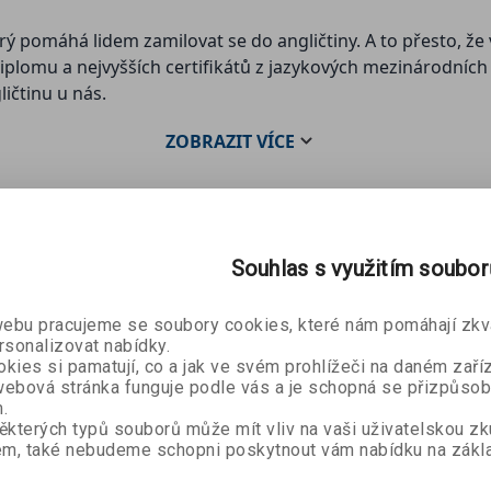
rý pomáhá lidem zamilovat se do angličtiny. A to přesto, že v
iplomu a nejvyšších certifikátů z jazykových mezinárodních 
ičtinu u nás.
ZOBRAZIT
VÍCE
Souhlas s využitím soubo
bu pracujeme se soubory cookies, které nám pomáhají zkva
rsonalizovat nabídky.
kies si pamatují, co a jak ve svém prohlížeči na daném zaříz
ebová stránka funguje podle vás a je schopná se přizpůsob
Rozmlu
.
Konec
Česko -
ěkterých typů souborů může mít vliv na vaši uživatelskou z
prokrastinace
Bronisla
Drinks
m, také nebudeme schopni poskytnout vám nabídku na zákla
Petr Ludwig
 Učím