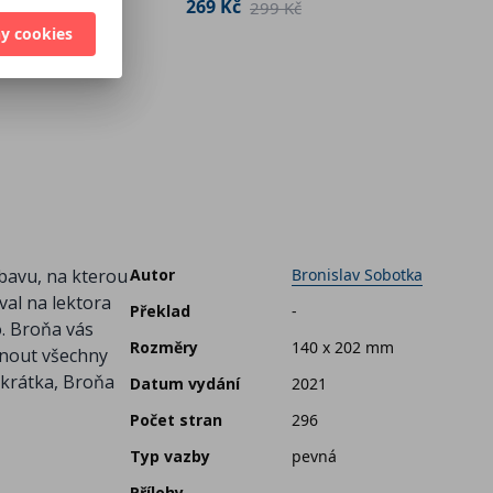
269 Kč
299 Kč
299 Kč
346 K
y cookies
ábavu, na kterou
Autor
Bronislav Sobotka
val na lektora
Překlad
-
o. Broňa vás
Rozměry
140 x 202 mm
ádnout všechny
Zkrátka, Broňa
Datum vydání
2021
Počet stran
296
Typ vazby
pevná
Přílohy
-