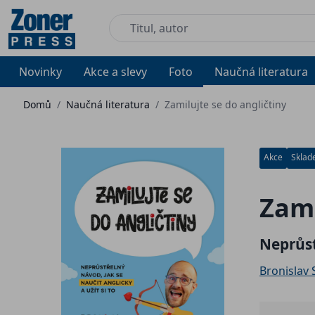
Novinky
Akce a slevy
Foto
Naučná literatura
Domů
/
Naučná literatura
/
Zamilujte se do angličtiny
Akce
Skla
Zami
Neprůst
Bronislav