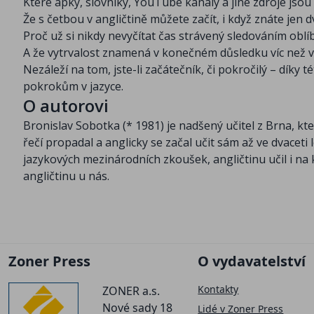
Které apky, slovníky, YouTube kanály a jiné zdroje jsou 
Že s četbou v angličtině můžete začít, i když znáte jen d
Proč už si nikdy nevyčítat čas strávený sledováním oblíb
A že vytrvalost znamená v konečném důsledku víc než vz
Nezáleží na tom, jste-li začátečník, či pokročilý – díky 
pokrokům v jazyce.
O autorovi
Bronislav Sobotka (* 1981) je nadšený učitel z Brna, kte
řečí propadal a anglicky se začal učit sám až ve dvaceti 
jazykových mezinárodních zkoušek, angličtinu učil i n
angličtinu u nás.
Zoner Press
O vydavatelství
Kontakty
ZONER a.s.
Nové sady 18
Lidé v Zoner Press