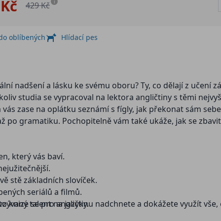
 Kč
i
429 Kč
 do oblíbených
Hlídací pes
otální nadšení a lásku ke svému oboru? Ty, co dělají z učení
liv studia se vypracoval na lektora angličtiny s těmi nejvyš
s zase na oplátku seznámí s fígly, jak překonat sám sebe, jak
až po gramatiku. Pochopitelně vám také ukáže, jak se zbavit 
n, který vás baví.
nejužitečnější.
dvě stě základních slovíček.
bených seriálů a filmů.
zývaný talent na jazyky.
 této knize se pro angličtinu nadchnete a dokážete využít vše,