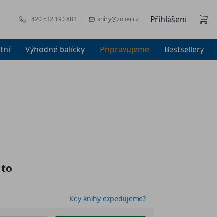
Přihlášení
+420 532 190 883
knihy@zoner.cz
tní
Výhodné balíčky
Připravujeme
Bestsellery
 to
Kdy knihy expedujeme?