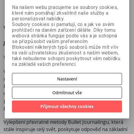
Edition2 -
629 Kč
350 Kč
359 Kč
č
699 Kč
539 Kč
399 Kč
Na našem webu pracujeme se soubory cookies,
černý
které nám pomáhají zkvalitnit naše služby a
personalizovat nabídky.
Soubory cookies si pamatují, co a jak ve svém
Více o knize
prohlížeči na daném zařízení děláte. Díky tomu
webová stránka funguje podle vás a je schopná
se přizpůsobit vašim preferencím.
Jediný originální Bullet Journal na trhu!
Blokování některých typů souborů může mít vliv
na vaši uživatelskou zkušenost s naším webem,
Verze barvy: Blush
také nebudeme schopni poskytnout vám nabídku
na základě vašich preferencí.
Ve spolupráci s Ryderem Carrollem, který vytvořil
metodu Bullet Journalingu, jsme upgradovali klasický
Nastavení
Bullet Journal® a posunuli jej na novou úroveň: přidali
Odmítnout vše
další funkční nástroje a použili nově vyvinutý papír o
gramáži 120 g/m2, tím činíme sebeorganizaci ještě
Přijmout všechny cookies
přímočařejší a efektivnější.
Vylepšení převratné metody Bullet Journalingu, která
stále inspiruje celý svět, poskytuje odpověď na základní