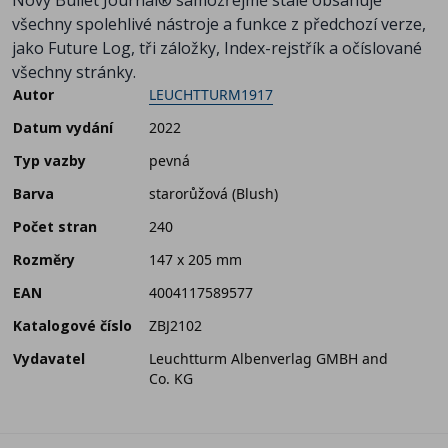
Nový Bullet Journal® samozřejmě stále obsahuje
všechny spolehlivé nástroje a funkce z předchozí verze,
jako Future Log, tři záložky, Index-rejstřík a očíslované
všechny stránky.
Autor
LEUCHTTURM1917
Datum vydání
2022
Typ vazby
pevná
Barva
starorůžová (Blush)
Počet stran
240
Rozměry
147 x 205 mm
EAN
4004117589577
Katalogové číslo
ZBJ2102
Vydavatel
Leuchtturm Albenverlag GMBH and
Co. KG