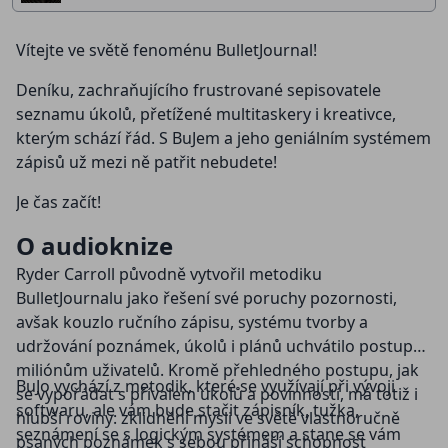
Vítejte ve světě fenoménu BulletJournal!
Deníku, zachraňujícího frustrované sepisovatele
seznamu úkolů, přetížené multitaskery i kreativce,
kterým schází řád. S BuJem a jeho geniálním systémem
zápisů už mezi ně patřit nebudete!
Je čas začít!
O audioknize
Ryder Carroll původně vytvořil metodiku
BulletJournalu jako řešení své poruchy pozornosti,
avšak kouzlo ručního zápisu, systému tvorby a
udržování poznámek, úkolů i plánů uchvátilo postupně
miliónům uživatelů. Kromě přehledného postupu, jak
BuJo vychází z metodik, které se využívají při vývoji
se vypořádat s přívalem úkolů a povinností, má totiž i
softwaru, ale vám bude stačit zápisník, tužka,
hlubší roviny: zklidnění mysli ve světě vlastnoručně
seznámení se s logickým systémem a stane se vám
psaných poznámek s sebou přináší schopnost