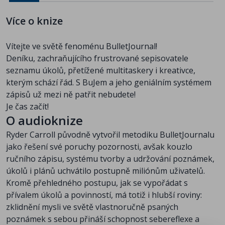
25 - Reflexe
starorůžový
26 - Smysl
Více o knize
27 - Cíle
28 - Malé krůčky
Vítejte ve světě fenoménu BulletJournal!
29 - Caš
Deníku, zachraňujícího frustrované sepisovatele
30 - Vdečnost
seznamu úkolů, přetížené multitaskery i kreativce,
31 - Kontrola
kterým schází řád. S BuJem a jeho geniálním systémem
32 - Vyzařování
zápisů už mezi ně patřit nebudete!
33 - Vytrvalost
Je čas začít!
34 - Dekonstrukce
O audioknize
35 - Bezvýchodnost
Ryder Carroll původně vytvořil metodiku BulletJournalu
36 - Nedokonalost
jako řešení své poruchy pozornosti, avšak kouzlo
37 - IV. Část - Umění
ručního zápisu, systému tvorby a udržování poznámek,
38 - Vlastní kolekce
úkolů i plánů uchvátilo postupně miliónům uživatelů.
39 - Forma
Kromě přehledného postupu, jak se vypořádat s
40 - Planování
přívalem úkolů a povinností, má totiž i hlubší roviny:
41 - Seznamy
zklidnění mysli ve světě vlastnoručně psaných
42 - Harmonogramy
poznámek s sebou přináší schopnost sebereflexe a
43 - Sledování