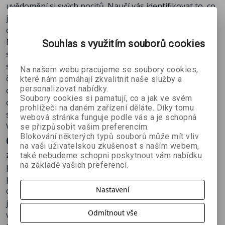
uvědomění si svých pocitů. Naučí vás identifikovat to, co
44 – Přizpůsobení
je důležité a pominout všechno, co smysl nemá,
45 - Komunita
oddělovat signál od šumu, žít život s vědomím cílů.
46 - V. Část - Konec - Jak si správně vést Bullet
BuJo vychází z metodik, které se využívají při vývoji
Souhlas s využitím souborů cookies
Journal
softwaru, ale vám bude stačit zápisník, tužka,
47 - Pár slov na rozloučenou
seznámení se s logickým systémem a stane se vám
48 - Často kladené otázky
Na našem webu pracujeme se soubory cookies,
čímkoliv: plánovačem, deníkem, kalendářem,
které nám pomáhají zkvalitnit naše služby a
personalizovat nabídky.
organizátorem, skicákem, záznamníkem pocitů,
Soubory cookies si pamatují, co a jak ve svém
odkladačem myšlenek. A stejně jako se vyvíjíte vy, bude
prohlížeči na daném zařízení děláte. Díky tomu
se vyvíjet i funkce a struktura vašeho BulletJournalu.
webová stránka funguje podle vás a je schopná
Váš BuJo může být vším, čím si přejete.
se přizpůsobit vašim preferencím.
Blokování některých typů souborů může mít vliv
Co se dozvíte
na vaši uživatelskou zkušenost s naším webem,
základy metodiky, témata a stránkování, typy
také nebudeme schopni poskytnout vám nabídku
na základě vašich preferencí.
přehledných značek a odrážek
převádět úkoly vpřed i vzad tak, abyste nikdy nic
Nastavení
důležitého neopomenuli
jak psát denní a měsíční přehledy, jak vytvořit rejstřík a
Odmítnout vše
výhledy do budoucnosti