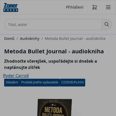
Přihlášení
Domů
/
Audioknihy
/
Metoda Bullet Journal - audiokniha
Metoda Bullet Journal - audiokniha
Zhodnoťte včerejšek, uspořádejte si dnešek a
naplánujte zítřek
Ryder Carroll
Skladem
Produkt jiného vydavatele
CD/DVD/FLASH