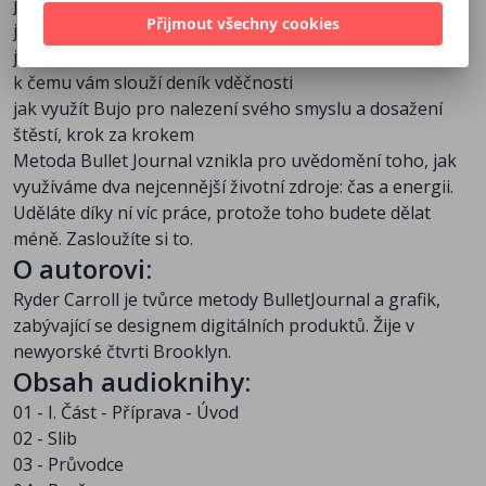
jak vytvářet kolekce při plánování projektů
Přijmout všechny cookies
jak dekonstruovat problémy na zvládnutelné
jednotlivosti
k čemu vám slouží deník vděčnosti
jak využít Bujo pro nalezení svého smyslu a dosažení
štěstí, krok za krokem
Metoda Bullet Journal vznikla pro uvědomění toho, jak
využíváme dva nejcennější životní zdroje: čas a energii.
Uděláte díky ní víc práce, protože toho budete dělat
méně. Zasloužíte si to.
O autorovi:
Ryder Carroll je tvůrce metody BulletJournal a grafik,
zabývající se designem digitálních produktů. Žije v
newyorské čtvrti Brooklyn.
Obsah audioknihy:
01 - I. Část - Příprava - Úvod
02 - Slib
03 - Průvodce