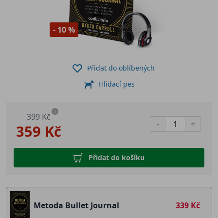
- 10 %
Přidat do oblíbených
Hlídací pes
i
399 Kč
-
+
359 Kč
Přidat do košíku
Metoda Bullet Journal
339 Kč