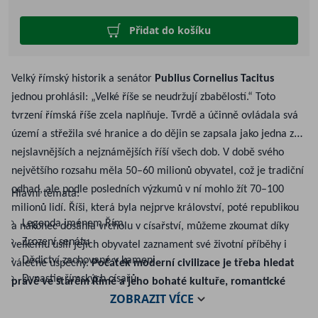
Přidat do košíku
Velký římský historik a senátor
Publius Cornelius Tacitus
jednou prohlásil: „Velké říše se neudržují zbabělostí.“ Toto
tvrzení římská říše zcela naplňuje. Tvrdě a účinně ovládala svá
území a střežila své hranice a do dějin se zapsala jako jedna z
nejslavnějších a nejznámějších říší všech dob. V době svého
největšího rozsahu měla 50–60 milionů obyvatel, což je tradiční
odhad, ale podle posledních výzkumů v ní mohlo žít 70–100
Hlavní témata:
milionů lidí. Říši, která byla nejprve království, poté republikou
Legenda jménem Řím
a nakonec dosáhla vrcholu v císařství, můžeme zkoumat díky
Zrození senátu
velkému úsilí jejích obyvatel zaznament své životní příběhy i
Dědictví zachované v kameni
válečné úspěchy.
Počátek moderní civilizace je třeba hledat
Dynastie římských císařů
právě ve starém Římě a jeho bohaté kultuře, romantické
ZOBRAZIT
VÍCE
Mytické dívky a ženy
mytologii a spletitém politickém systému
, které dodnes