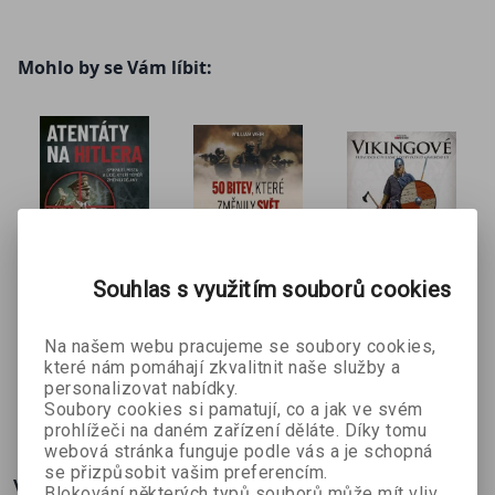
vzbuzují zájem i inspiraci. Poznejte příběh vzestupu a pádu této
pyšné říše, které se podařilo obstát ve zkoušce času a zrodit
legendární civilizaci.
Mohlo by se Vám líbit:
Souhlas s využitím souborů cookies
Atentáty na
50 bitev,
Vikingové
Angus
Hitlera
které
Konstam
Na našem webu pracujeme se soubory cookies,
John Grehan
William Weir
změnily
které nám pomáhají zkvalitnit naše služby a
svět
personalizovat nabídky.
176 Kč
494 Kč
179 Kč
č
439 Kč
549 Kč
199 Kč
Soubory cookies si pamatují, co a jak ve svém
prohlížeči na daném zařízení děláte. Díky tomu
webová stránka funguje podle vás a je schopná
se přizpůsobit vašim preferencím.
Více o knize
Blokování některých typů souborů může mít vliv