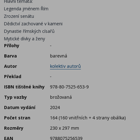
Hlavní témata:
Legenda jménem Řím
Zrození senátu
Dědictví zachované v kameni
Dynastie římských císařů
Mytické dívky a ženy
Přílohy
-
Barva
barevná
Autor
kolektiv autorů
Překlad
-
ISBN tištěné knihy
978-80-7525-653-9
Typ vazby
brožovaná
Datum vydání
2024
Počet stran
164 (160 vnitřních + 4 strany obálka)
Rozměry
230 x 297 mm
EAN
9788075256539