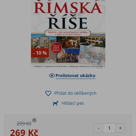
- 10 %
Prolistovat ukázku
Přidat do oblíbených
Hlídací pes
i
299 Kč
-
+
269 Kč