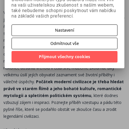
na vaši uživatelskou zkušenost s naším webem,
také nebudeme schopni poskytnout vám nabídku
Velký římský historik a senátor
Publius Cornelius Tacitus
na základě vašich preferencí.
jednou prohlásil: „Velké říše se neudržují zbabělostí.“ Toto tvrzení
římská říše zcela naplňuje. Tvrdě a účinně ovládala svá území a
Nastavení
střežila své hranice a do dějin se zapsala jako jedna z
nejslavnějších a nejznámějších říší všech dob. V době svého
Odmítnout vše
největšího rozsahu měla 50–60 milionů obyvatel, což je tradiční
odhad, ale podle posledních výzkumů v ní mohlo žít 70–100
Přijmout všechny cookies
milionů lidí. Říši, která byla nejprve království, poté republikou a
nakonec dosáhla vrcholu v císařství, můžeme zkoumat díky
velkému úsilí jejích obyvatel zaznament své životní příběhy i
válečné úspěchy.
Počátek moderní civilizace je třeba hledat
právě ve starém Římě a jeho bohaté kultuře, romantické
mytologii a spletitém politickém systému
, které dodnes
vzbuzují zájem i inspiraci. Poznejte příběh vzestupu a pádu této
pyšné říše, které se podařilo obstát ve zkoušce času a zrodit
legendární civilizaci.