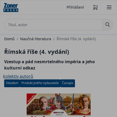
Přihlášení
Domů
/
Naučná literatura
/
Římská říše (4. vydání)
Římská říše (4. vydání)
Vzestup a pád nesmrtelného impéria a jeho
kulturní odkaz
kolektiv autorů
Skladem
Produkt jiného vydavatele
Časopis