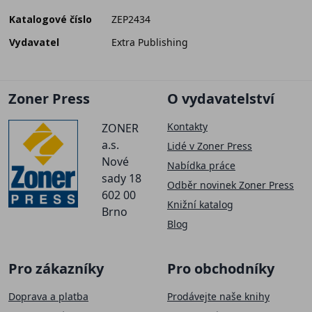
Katalogové číslo
ZEP2434
Vydavatel
Extra Publishing
Zoner Press
O vydavatelství
Kontakty
ZONER
a.s.
Lidé v Zoner Press
Nové
Nabídka práce
sady 18
Odběr novinek Zoner Press
602 00
Knižní katalog
Brno
Blog
Pro zákazníky
Pro obchodníky
Doprava a platba
Prodávejte naše knihy