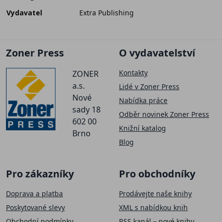
Vydavatel
Extra Publishing
Zoner Press
O vydavatelství
Kontakty
ZONER
a.s.
Lidé v Zoner Press
Nové
Nabídka práce
sady 18
Odběr novinek Zoner Press
602 00
Knižní katalog
Brno
Blog
Pro zákazníky
Pro obchodníky
Doprava a platba
Prodávejte naše knihy
Poskytované slevy
XML s nabídkou knih
Obchodní podmínky
RSS kanál – nové knihy