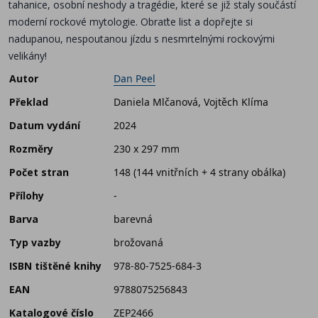
tahanice, osobní neshody a tragédie, které se již staly součástí
moderní rockové mytologie. Obraťte list a dopřejte si
nadupanou, nespoutanou jízdu s nesmrtelnými rockovými
velikány!
Autor
Dan Peel
Překlad
Daniela Mlčanová, Vojtěch Klíma
Datum vydání
2024
Rozměry
230 x 297 mm
Počet stran
148 (144 vnitřních + 4 strany obálka)
Přílohy
-
Barva
barevná
Typ vazby
brožovaná
ISBN tištěné knihy
978-80-7525-684-3
EAN
9788075256843
Katalogové číslo
ZEP2466