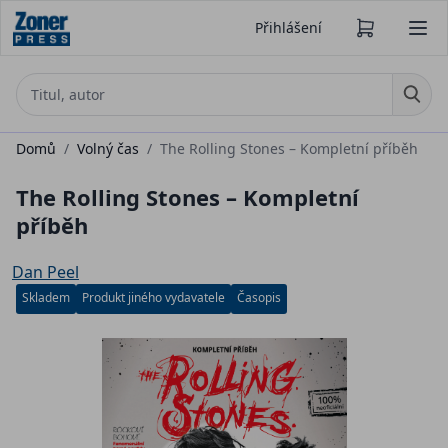
Přihlášení
Domů
/
Volný čas
/
The Rolling Stones – Kompletní příběh
The Rolling Stones – Kompletní
příběh
Dan Peel
Skladem
Produkt jiného vydavatele
Časopis