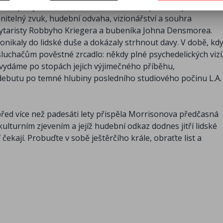
s inspirují umělce všech žánrů. K velkolepému úspěchu
nitelný zvuk, hudební odvaha, vizionářství a souhra
 kytaristy Robbyho Kriegera a bubeníka Johna Densmorea.
onikaly do lidské duše a dokázaly strhnout davy. V době, kd
sluchačům pověstné zrcadlo: někdy plné psychedelických vizí
 vydáme po stopách jejich výjimečného příběhu,
debutu po temné hlubiny posledního studiového počinu L.A.
řed více než padesáti lety přispěla Morrisonova předčasná
kulturním zjevením a jejíž hudební odkaz dodnes jitří lidské
í čekají. Probuďte v sobě ještěrčího krále, obraťte list a