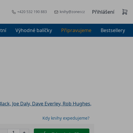
Přihlášení
+420 532 190 883
knihy@zoner.cz
tní
Výhodné balíčky
Připravujeme
Bestsellery
h
lack, Joe Daly, Dave Everley, Rob Hughes,
Kdy knihy expedujeme?
-
+