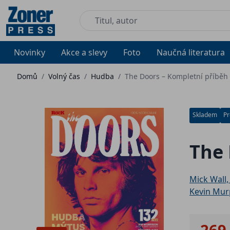
Novinky
Akce a slevy
Foto
Naučná literatura
Domů
/
Volný čas
/
Hudba
/
The Doors – Kompletní příběh
Skladem
Pr
The 
Mick Wall,
Kevin Mur
269