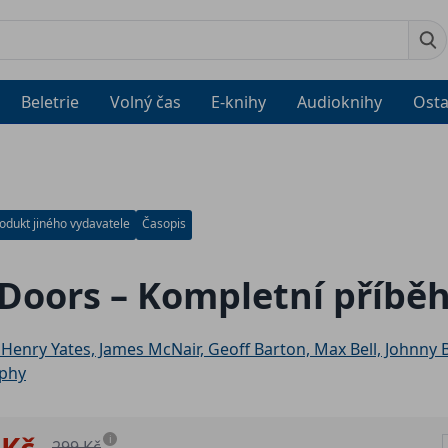
Beletrie
Volný čas
E-knihy
Audioknihy
Osta
odukt jiného vydavatele
Časopis
Doors – Kompletní příbě
 Henry Yates, James McNair, Geoff Barton, Max Bell, Johnny B
phy
 Kč
i
299 Kč