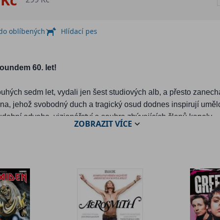
 do oblíbených
Hlídací pes
oundem 60. let!
ých sedm let, vydali jen šest studiových alb, a přesto zanecha
mana, jehož svobodný duch a tragický osud dodnes inspirují um
dební odvaha, vizionářství a souhra zbývajících členů kapely 
ZOBRAZIT
VÍCE
, improvizace a poezie pronikaly do lidské duše a dokázaly str
dy plné psychedelických vizí, jindy neúprosně pravdivé. Na ná
 – od převratného debutu po temné hlubiny posledního studio
íce než padesáti lety přispěla Morrisonova předčasná smrt. Osl
tazii. Zatímco se schyluje k bouři, dveře vnímání čekají. Probuďt