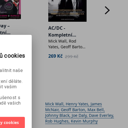
ay –
AC/DC -
Led Ze
tní
Kompletní
kompl
tes, Shane
Mick Wall, Rod
kolekti
příběh – 2.
příběh
 Richard
Yates, Geoff Barton,
vydání
vydán
, Neil
Johnny Black, Mark
299 Kč
rů cookies
269 Kč
269 K
, James
299 Kč
Blake, Paul
ren James,
Brannigan, Joe
vermore,
Daly, Harry Doherty,
litnit naše
y, Scott
Malcolm Dome,
Ian
Paul Elliott, Murray
ení děláte.
d
it vašim
Engleheart, Jerry
Ewing, Dave Ling,
kušenost s
Joe Matera, Ken
dě vašich
Autor
Mick Wall, Henry Yates, James
McIntyre, Ben
McNair, Geoff Barton, Max Bell,
Mitchell, Jens Jam
Johnny Black, Joe Daly, Dave Everley,
Rasmussen, Paul
Rob Hughes, Kevin Murphy
Rees, Ken Sharp,
y cookies
Sleazegrinder,