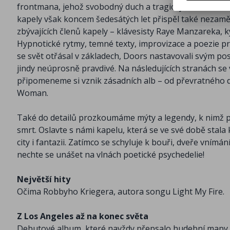
frontmana, jehož svobodný duch a tragický osud dodne
kapely však koncem šedesátých let přispěl také nezamě
zbývajících členů kapely – klávesisty Raye Manzareka,
Hypnotické rytmy, temné texty, improvizace a poezie pr
se svět otřásal v základech, Doors nastavovali svým po
jindy neúprosně pravdivé. Na následujících stranách se
připomeneme si vznik zásadních alb – od převratného 
Woman.
Také do detailů prozkoumáme mýty a legendy, k nimž p
smrt. Oslavte s námi kapelu, která se ve své době stala 
city i fantazii. Zatímco se schyluje k bouři, dveře vnímán
nechte se unášet na vlnách poetické psychedelie!
Největší hity
Očima Robbyho Kriegera, autora songu Light My Fire.
Z Los Angeles až na konec světa
Debutové album, které navždy přepsalo hudební mapy.