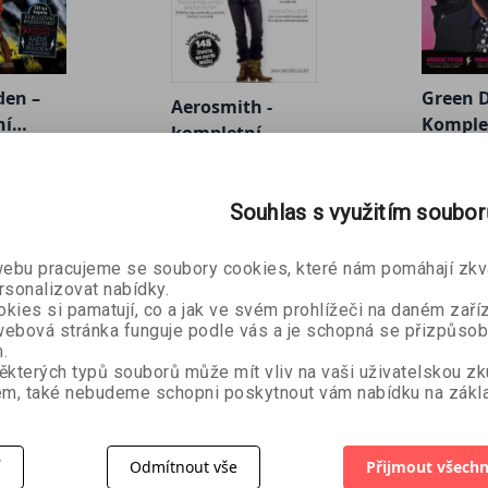
den –
Green D
Aerosmith -
ní
Komple
kompletní
am, Paul
Henry Ya
2.
příběh
kolektiv autorů
příběh
lin
Baldwin,
, Johnny
Bienstock
269 Kč
99 Kč
ona.
Souhlas s využitím soubo
179 Kč
Crossley
199 Kč
,
Jam, Dar
ome,
Larry Li
bu pracujeme se soubory cookies, které nám pomáhají zkva
ey, Dom
Kate Purd
rsonalizovat nabídky.
ames
Rowley, 
kies si pamatují, co a jak ve svém prohlížeči na daném zaříz
ee
Winwoo
ebová stránka funguje podle vás a je schopná se přizpůsob
jtěch
.
ěkterých typů souborů může mít vliv na vaši uživatelskou z
m, také nebudeme schopni poskytnout vám nabídku na zákla
 soundem 60. let!
ouhých sedm let, vydali jen šest studiových alb, a přesto
í
Odmítnout vše
Přijmout všechn
tlo reflektorů se vždy upíralo především na ikonického