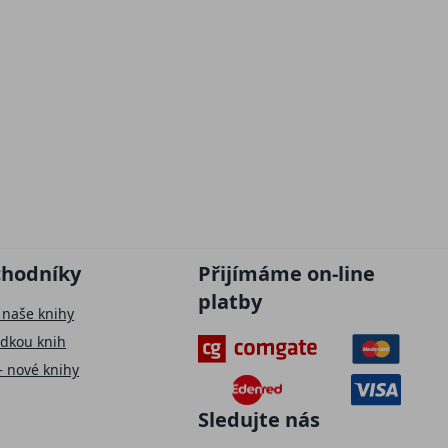
chodníky
Přijímáme on-line
platby
 naše knihy
ídkou knih
– nové knihy
Sledujte nás