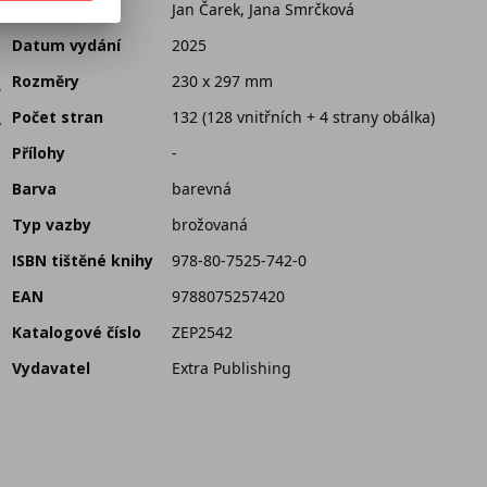
Překlad
Jan Čarek, Jana Smrčková
Vojtěch Klíma
Datum vydání
2025
Rozměry
230 x 297 mm
y
,
Počet stran
132 (128 vnitřních + 4 strany obálka)
Přílohy
-
Barva
barevná
Typ vazby
brožovaná
ISBN tištěné knihy
978-80-7525-742-0
EAN
9788075257420
Katalogové číslo
ZEP2542
Vydavatel
Extra Publishing