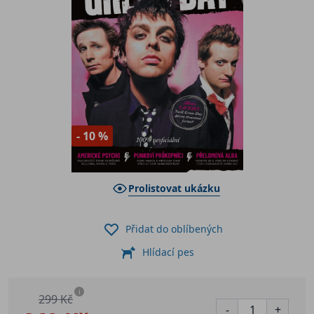
- 10 %
Prolistovat ukázku
Přidat do oblíbených
Hlídací pes
i
299 Kč
-
+