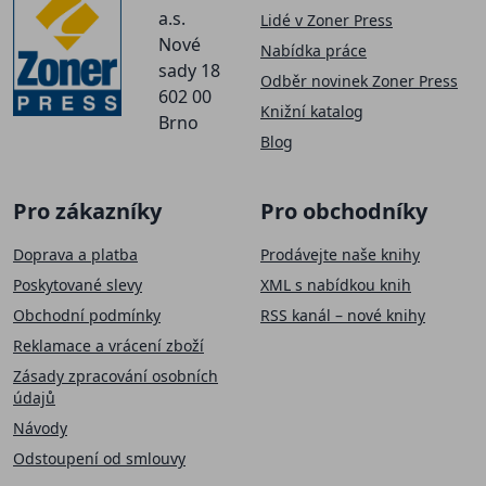
a.s.
Lidé v Zoner Press
Nové
Nabídka práce
sady 18
Odběr novinek Zoner Press
602 00
Knižní katalog
Brno
Blog
Pro zákazníky
Pro obchodníky
Doprava a platba
Prodávejte naše knihy
Poskytované slevy
XML s nabídkou knih
Obchodní podmínky
RSS kanál – nové knihy
Reklamace a vrácení zboží
Zásady zpracování osobních
údajů
Návody
Odstoupení od smlouvy