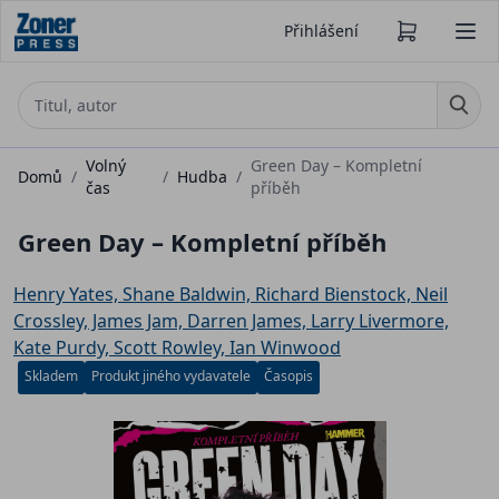
Přihlášení
Volný
Green Day – Kompletní
Domů
/
/
Hudba
/
čas
příběh
Green Day – Kompletní příběh
Henry Yates, Shane Baldwin, Richard Bienstock, Neil
Crossley, James Jam, Darren James, Larry Livermore,
Kate Purdy, Scott Rowley, Ian Winwood
Skladem
Produkt jiného vydavatele
Časopis