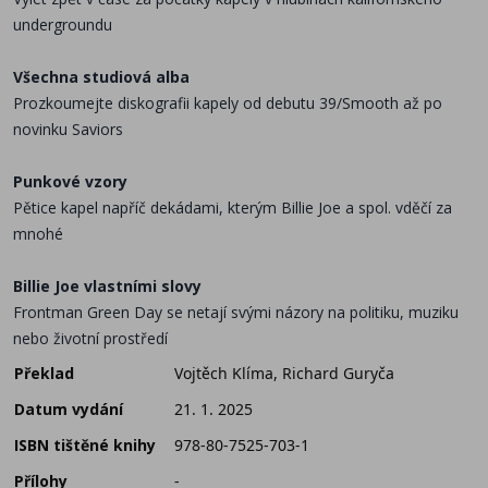
undergroundu
Všechna studiová alba
Prozkoumejte diskografii kapely od debutu 39/Smooth až po
novinku Saviors
Punkové vzory
Pětice kapel napříč dekádami, kterým Billie Joe a spol. vděčí za
mnohé
Billie Joe vlastními slovy
Frontman Green Day se netají svými názory na politiku, muziku
nebo životní prostředí
Překlad
Vojtěch Klíma, Richard Guryča
Datum vydání
21. 1. 2025
ISBN tištěné knihy
978-80-7525-703-1
Přílohy
-