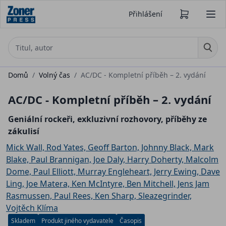
Přihlášení
Domů
/
Volný čas
/
AC/DC - Kompletní příběh – 2. vydání
AC/DC - Kompletní příběh – 2. vydání
Geniální rockeři, exkluzivní rozhovory, příběhy ze
zákulisí
Mick Wall, Rod Yates, Geoff Barton, Johnny Black, Mark
Blake, Paul Brannigan, Joe Daly, Harry Doherty, Malcolm
Dome, Paul Elliott, Murray Engleheart, Jerry Ewing, Dave
Ling, Joe Matera, Ken McIntyre, Ben Mitchell, Jens Jam
Rasmussen, Paul Rees, Ken Sharp, Sleazegrinder,
Vojtěch Klíma
Skladem
Produkt jiného vydavatele
Časopis