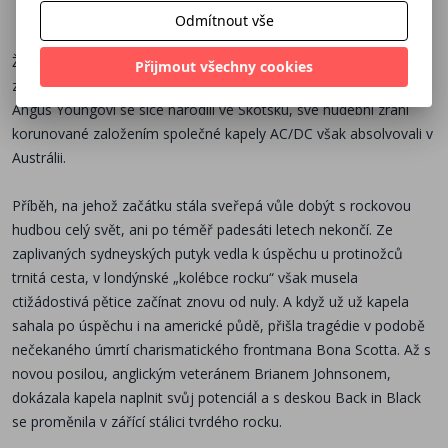
neměnnost a tvrdohlavé ignorování hudebních trendů
•
Pódioví veteráni: Nejlepší rocková show na světě.
Odmítnout vše
zajistily formaci AC/DC neustávající popularitu napříč
generacemi svých fanoušků. Nadšení, se kterým je jejich
Že ty nejlepší rockové kapely na světě jsou z Velké Británie nebo
Přijmout všechny cookies
hudba přijímána ve všech koutech světa, nemá v
ze Spojených států amerických? Ne tak docela. Bratři Malcolm a
rockovém světě obdoby.
Angus Youngovi se sice narodili ve Skotsku, své hudební zrání
korunované založením společné kapely AC/DC však absolvovali v
Austrálii.
Příběh, na jehož začátku stála sveřepá vůle dobýt s rockovou
hudbou celý svět, ani po téměř padesáti letech nekončí. Ze
zaplivaných sydneyských putyk vedla k úspěchu u protinožců
trnitá cesta, v londýnské „kolébce rocku“ však musela
ctižádostivá pětice začínat znovu od nuly. A když už už kapela
sahala po úspěchu i na americké půdě, přišla tragédie v podobě
nečekaného úmrtí charismatického frontmana Bona Scotta. Až s
novou posilou, anglickým veteránem Brianem Johnsonem,
dokázala kapela naplnit svůj potenciál a s deskou Back in Black
se proměnila v zářící stálici tvrdého rocku.