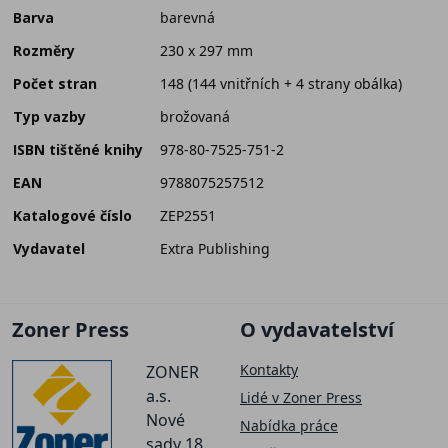
Barva
barevná
Rozměry
230 x 297 mm
Počet stran
148 (144 vnitřních + 4 strany obálka)
Typ vazby
brožovaná
ISBN tištěné knihy
978-80-7525-751-2
EAN
9788075257512
Katalogové číslo
ZEP2551
Vydavatel
Extra Publishing
Zoner Press
O vydavatelství
Kontakty
ZONER
a.s.
Lidé v Zoner Press
Nové
Nabídka práce
sady 18