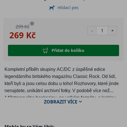
Hlídací pes
i
299 Kč
-
+
269 Kč
Přidat do košíku
Kompletní příběh skupiny AC/DC z úspěšné edice
legendárního britského magazínu Classic Rock. Od lidí,
kteří byli a jsou celou dobu u toho! Rozhovory, které jinde
nenajdete, unikátní archivní fotky. V podobě více než
140stranového bookazinu, na velkém formátu, s lesklou
ZOBRAZIT
VÍCE
obálkou.
•
Definitivní historie od začátku!
Mohlo by se Vám líbit:
• Geniální rockeři, exkluzivní rozhovory.