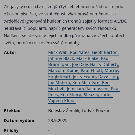
Zlé jazyky o nich tvrdí, že již čtyřicet let hrají pořád tu stejnou
ošklivou písničku, ve skutečnosti však právě neměnnost a
tvrdohlavé ignorování hudebních trendů zajistily formaci AC/DC
neustávající popularitu napříč generacemi svých fanoušků.
Nadšení, se kterým je jejich hudba přijímána ve všech koutech
světa, nemá v rockovém světě obdoby.
Autor
Mick Wall, Rod Yates, Geoff Barton,
Johnny Black, Mark Blake, Paul
Brannigan, Joe Daly, Harry Doherty,
Malcolm Dome, Paul Elliott, Murray
Engleheart, Jerry Ewing, Dave Ling,
Joe Matera, Ken McIntyre, Ben
Mitchell, Jens Jam Rasmussen, Paul
Rees, Ken Sharp, Sleazegrinder,
Vojtěch Klíma
Překlad
Boleslav Žemlík, Ludvík Pouzar
Datum vydání
23.9.2025
Přílohy
-