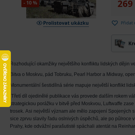
269
- 10 %
Prolistovat ukázku
Přidat
Kr
Rozhodující okamžiky největšího konfliktu lidských dějin ve
Bitva o Moskvu, pád Tobruku, Pearl Harbor a Midway, oper
Monumentální šestidílná série mapuje největší konflikt lid
Třetí díl ojedinělé publikace vás provede dalším rokem vá
strategickou porážku v bitvě před Moskvou, Luftwaffe zas
trosek. Asi největší význam ale mělo zapojení Spojených 
sice zprvu slavily řadu oslnivých úspěchů, ale po půlroce v
Prahy, kde odvážní parašutisté spáchali atentát na Reinhard