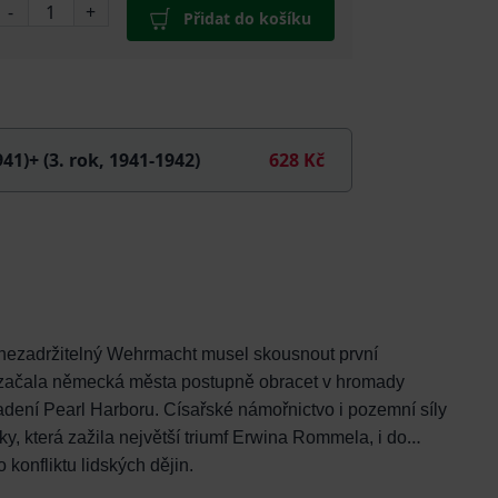
-
+
Přidat do košíku
41)+ (3. rok, 1941-1942)
628 Kč
vě nezadržitelný Wehrmacht musel skousnout první
rá začala německá města postupně obracet v hromady
dení Pearl Harboru. Císařské námořnictvo i pozemní síly
ky, která zažila největší triumf Erwina Rommela, i do
 konfliktu lidských dějin.