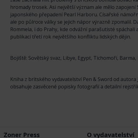
hromady trosek. Asi největší význam ale mělo zapojení
japonského přepadení Pearl Harboru. Císařské námořnict
ale po půlroce války se jejich nápor výrazně zpomalil. D
Rommela, i do Prahy, kde odvážní parašutisté spáchali
publikací třetí rok největšího konfliktu lidských dějin.
Bojiště: Sovětský svaz, Libye, Egypt, Tichomoří, Barma
Kniha z britského vydavatelství Pen & Sword od autora 
obsahuje zasvěcené popisky fotografií a detailní rejstřík
Zoner Press
O vydavatelství