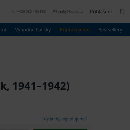
Přihlášení
+420 532 190 883
knihy@zoner.cz
tní
Výhodné balíčky
Připravujeme
Bestsellery
ok, 1941–1942)
Kdy knihy expedujeme?