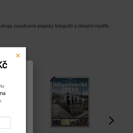
je zasvěcené popisky fotografií a detailní rejstřík.
Kč
rů cookies
mu
 na
litnit naše
.
ení děláte.
it vašim
kušenost s
dě vašich