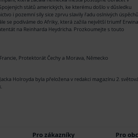
 Spojených států amerických, ke kterému došlo v důsledku
vo i pozemní síly sice zprvu slavily řadu oslnivých úspěchů
ále se podíváme do Afriky, která zažila největší triumf Erwin
 atentát na Reinharda Heydricha. Prozkoumejte s touto
, Francie, Protektorát Čechy a Morava, Německo
Jacka Holroyda byla přeložena v redakci magazínu 2. světová
.
Pro zákazníky
Pro ob