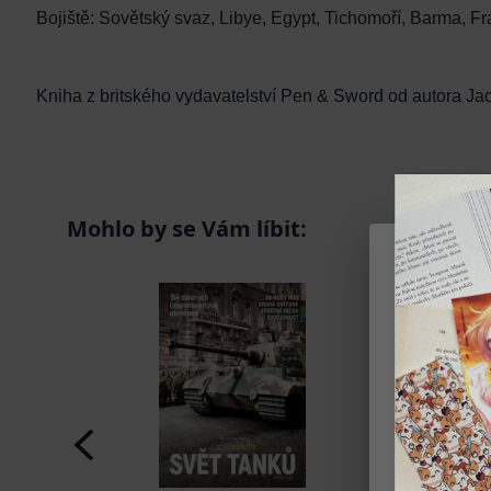
Bojiště: Sovětský svaz, Libye, Egypt, Tichomoří, Barma, 
Kniha z britského vydavatelství Pen & Sword od autora Jack
Mohlo by se Vám líbit:
Na našem we
služby a pe
Soubory coo
Díky tomu w
preferencím
Blokování n
naším webe