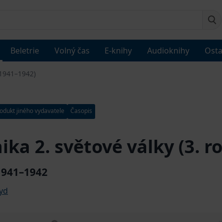
Beletrie
Volný čas
E-knihy
Audioknihy
Osta
, 1941–1942)
odukt jiného vydavatele
Časopis
ika 2. světové války (3. r
 1941–1942
oyd