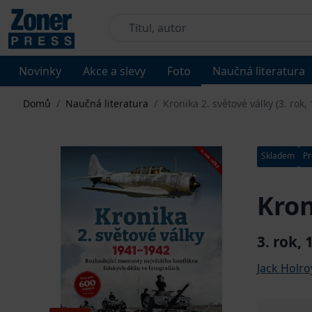
Novinky
Akce a slevy
Foto
Naučná literatura
Domů
/
Naučná literatura
/
Kronika 2. světové války (3. rok
Skladem
Pr
Kron
3. rok,
Jack Holr