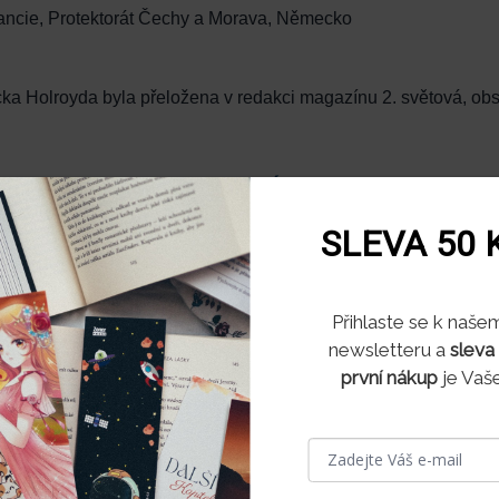
Francie, Protektorát Čechy a Morava, Německo
a Holroyda byla přeložena v redakci magazínu 2. světová, obsahu
ZOBRAZIT
VÍCE
SLEVA 50 
Souhlas s využitím soubo
Přihlaste se k naše
newsletteru a
sleva
bu pracujeme se soubory cookies, které nám pomáhají zkva
první nákup
je Vaše
rsonalizovat nabídky.
kies si pamatují, co a jak ve svém prohlížeči na daném zaříz
ebová stránka funguje podle vás a je schopná se přizpůsob
.
ěkterých typů souborů může mít vliv na vaši uživatelskou z
m, také nebudeme schopni poskytnout vám nabídku na zákla