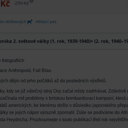
 Kč
i
299 Kč
 do oblíbených
Hlídací pes
onika 2. světové války (1. rok, 1939-1940)+ (2. rok, 1940–19
 fotografiích
ace Anthropoid, Fall Blau
ských dějin od jeho počátků až do posledních výstřelů.
lky, kdy se již válečný stroj Osy začal místy zadrhávat. Zdánli
e začínala mít problémy s britskou bombardovací kampaní, kte
států amerických, ke kterému došlo v důsledku japonského přepa
álky se jejich nápor výrazně zpomalil. Dále se podíváme do Afri
a Heydricha. Prozkoumejte s touto publikací třetí rok největšího