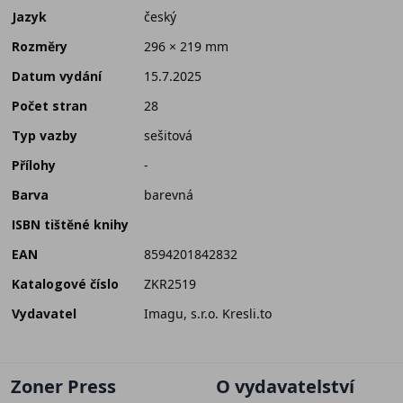
Jazyk
český
Rozměry
296 × 219 mm
Datum vydání
15.7.2025
Počet stran
28
Typ vazby
sešitová
Přílohy
-
Barva
barevná
ISBN tištěné knihy
EAN
8594201842832
Katalogové číslo
ZKR2519
Vydavatel
Imagu, s.r.o. Kresli.to
Zoner Press
O vydavatelství