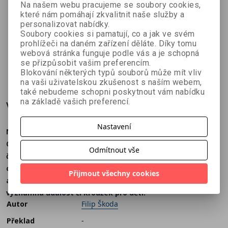
Na našem webu pracujeme se soubory cookies,
které nám pomáhají zkvalitnit naše služby a
Rodinný
Úžasní
Nástěnný
personalizovat nabídky.
plánovací
dinosauři
kalendář
Soubory cookies si pamatují, co a jak ve svém
kolektiv autorů
kol. autorů
kolektiv autorů
kalendář
2026 -
prohlížeči na daném zařízení děláte. Díky tomu
webová stránka funguje podle vás a je schopná
2026 -
Historie 2.
se přizpůsobit vašim preferencím.
prázdný
světové
179 Kč
224 Kč
179 Kč
č
199 Kč
249 Kč
199 Kč
Blokování některých typů souborů může mít vliv
války
na vaši uživatelskou zkušenost s naším webem,
také nebudeme schopni poskytnout vám nabídku
na základě vašich preferencí.
Více o knize
Nastavení
Nástěnný plánovací kalendář až pro 5 členů rodiny.
Obsahuje všechno, co správný rodinný kalendář má mít:
Odmítnout vše
české kalendárium, svátky, významné dny, výzvy pro
celou rodinu. To vše zpracováno ilustracemi oblíbeného
Přijmout všechny cookies
autora. S naším kalendářem vám neuteče žádná
významná událost či kroužek pro děti.
Autor
Filip Škoda
Překlad
-