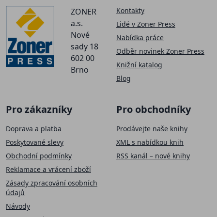
Kontakty
ZONER
a.s.
Lidé v Zoner Press
Nové
Nabídka práce
sady 18
Odběr novinek Zoner Press
602 00
Knižní katalog
Brno
Blog
Pro zákazníky
Pro obchodníky
Doprava a platba
Prodávejte naše knihy
Poskytované slevy
XML s nabídkou knih
Obchodní podmínky
RSS kanál – nové knihy
Reklamace a vrácení zboží
Zásady zpracování osobních
údajů
Návody