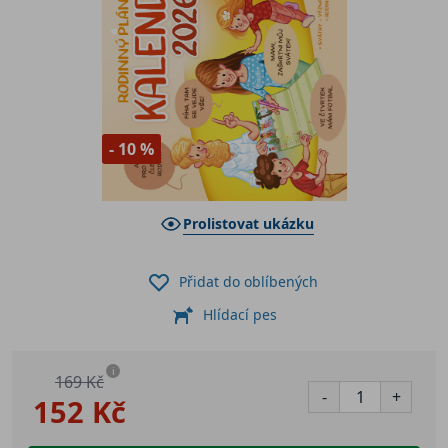
- 10 %
Prolistovat ukázku
Přidat do oblíbených
Hlídací pes
i
169 Kč
-
+
152 Kč