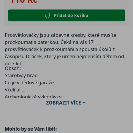
Přidat do košíku
Prosvětlovačky jsou zábavné kresby, které musíte
prozkoumat s baterkou. Čeká na vás 17
prosvětlovaček k prozkoumání a spousta úkolů z
časopisu Dráček, který je určen nejmenším dětem od 3
do 7 let.
Obsah:
Starobylý hrad
Co je v dědově garáži?
Včelí úl
Archeologické vykopávky
ZOBRAZIT
VÍCE
Pohádkový les
Jedeme na dovolenou!
U doktora
Piráti
Mohlo by se Vám líbit:
Deštný prales