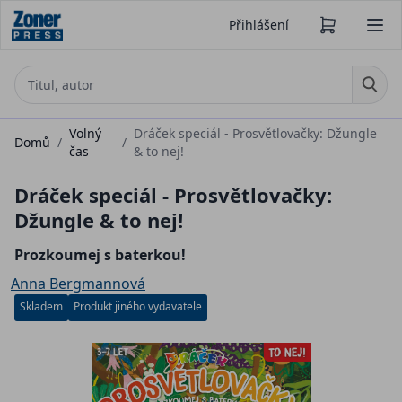
Přihlášení
Volný
Dráček speciál - Prosvětlovačky: Džungle
Domů
/
/
čas
& to nej!
Dráček speciál - Prosvětlovačky:
Džungle & to nej!
Prozkoumej s baterkou!
Anna Bergmannová
Skladem
Produkt jiného vydavatele