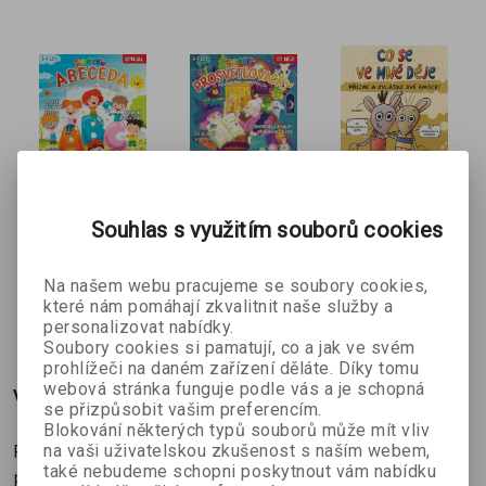
Co spolkla velryba?
Nepořádek ve skříni
Sklízíme úrodu
Co se děje ve věži
Domek v zahradě
Kdy budou Vánoce?
Dárky od Ježíška
Zimní spáči
Dráček
Dráček
Co se ve
Souhlas s využitím souborů cookies
speciál –
speciál -
mně děje
kolektiv autorů
Magda
Janka Ryšánek
Abeceda
Prosvětlova
aneb Krysí
Andresová
Schmiedtová
Na našem webu pracujeme se soubory cookies,
čky:
dvojka
které nám pomáhají zkvalitnit naše služby a
Čarodějnice
134 Kč
116 Kč
359 Kč
č
149 Kč
129 Kč
399 Kč
personalizovat nabídky.
& to nej!
Soubory cookies si pamatují, co a jak ve svém
prohlížeči na daném zařízení děláte. Díky tomu
webová stránka funguje podle vás a je schopná
Více o knize
se přizpůsobit vašim preferencím.
Blokování některých typů souborů může mít vliv
Prosvětlovačky jsou zábavné kresby, které musíte
na vaši uživatelskou zkušenost s naším webem,
také nebudeme schopni poskytnout vám nabídku
prozkoumat s baterkou. Čeká na vás 17 prosvětlovaček