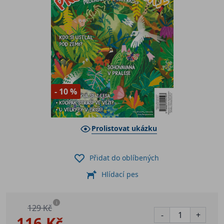
- 10 %
Prolistovat ukázku
Přidat do oblíbených
Hlídací pes
i
129 Kč
-
+
116 Kč