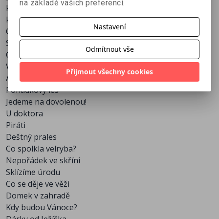
na základě vašich preferencí.
k prozkoumání a spousta úkolů z časopisu Dráček,
který je určen nejmenším dětem od 3 do 7 let.
Nastavení
Obsah:
Starobylý hrad
Odmítnout vše
Co je v dědově garáži?
Včelí úl
Přijmout všechny cookies
Archeologické vykopávky
Pohádkový les
Jedeme na dovolenou!
U doktora
Piráti
Deštný prales
Co spolkla velryba?
Nepořádek ve skříni
Sklízíme úrodu
Co se děje ve věži
Domek v zahradě
Kdy budou Vánoce?
Dárky od Ježíška