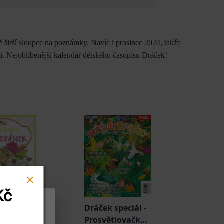
širší sloupce na poznámky. Navíc i prosinec 2024, takže
ti. Nejoblíbenější kalendář dětského časopisu Dráček!
Kč
Dráček speciál -
niha
Prosvětlovačky: