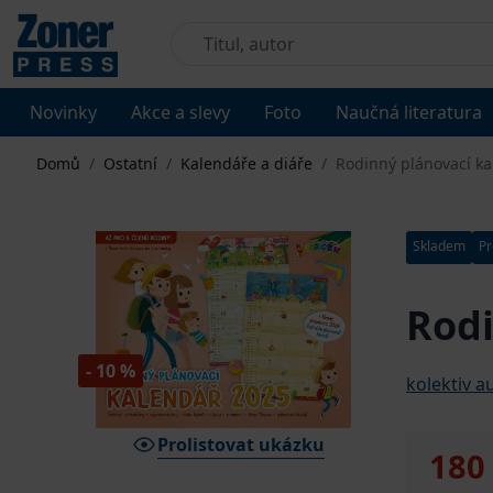
Novinky
Akce a slevy
Foto
Naučná literatura
Domů
/
Ostatní
/
Kalendáře a diáře
/
Rodinný plánovací k
Skladem
Pr
Rodi
- 10 %
kolektiv a
Prolistovat ukázku
180