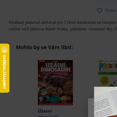
Přidat
Nástěnný plánovač aktivit až pro 5 členů domácnosti od časopisu
můžete začít plánovat ihned! Svátky, prázdniny, významné dny, čí
Mohlo by se Vám líbit:
Předškol
Úžasní
Kaňkův