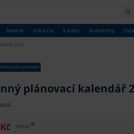
Beletrie
Volný čas
E-knihy
Audioknihy
Osta
alendář 2025
odukt jiného vydavatele
nný plánovací kalendář 
utorů
 Kč
i
200 Kč