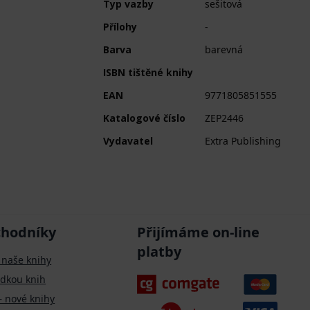
Typ vazby
sešitová
Přílohy
-
Barva
barevná
ISBN tištěné knihy
EAN
9771805851555
Katalogové číslo
ZEP2446
Vydavatel
Extra Publishing
chodníky
Přijímáme on-line
platby
 naše knihy
ídkou knih
– nové knihy