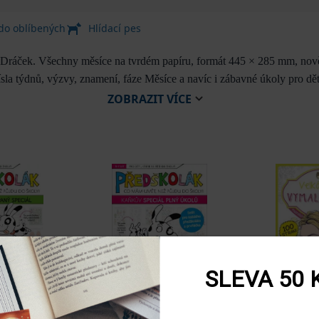
 do oblíbených
Hlídací pes
 Dráček. Všechny měsíce na tvrdém papíru, formát 445 × 285 mm, nově 
sla týdnů, výzvy, znamení, fáze Měsíce a navíc i zábavné úkoly pro dě
ZOBRAZIT
VÍCE
SLEVA 50 
ák –
Předškolák
Velká k
speciál – Kaňkův