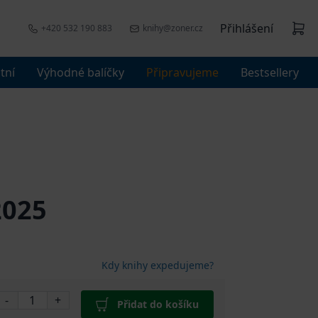
Přihlášení
+420 532 190 883
knihy@zoner.cz
tní
Výhodné balíčky
Připravujeme
Bestsellery
2025
Kdy knihy expedujeme?
-
+
Přidat do košíku