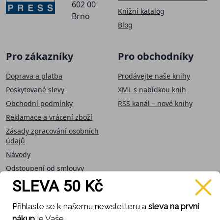
602 00
Knižní katalog
Brno
Blog
Pro zákazníky
Pro obchodníky
Doprava a platba
Prodávejte naše knihy
Poskytované slevy
XML s nabídkou knih
Obchodní podmínky
RSS kanál – nové knihy
Reklamace a vrácení zboží
Zásady zpracování osobních
údajů
Návody
Odstoupení od smlouvy
SLEVA 50 Kč
Přijímáme on-line
Sledujte nás
Přihlaste se k našemu newsletteru a
sleva na první
platby
nákup
je Vaše.