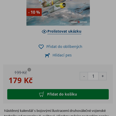
- 10 %
Prolistovat ukázku
Přidat do oblíbených
Hlídací pes
i
199 Kč
-
+
179 Kč
Přidat do košíku
Nástěnný kalendář s bojovými ilustracemi druhoválečné vojenské