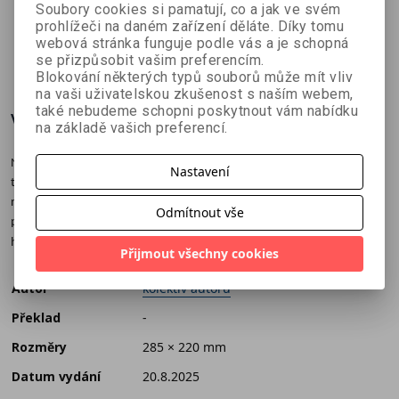
kolektiv autorů
kolektiv autorů
Filip Škoda
plánovací
kalendář
kalendář
Soubory cookies si pamatují, co a jak ve svém
prohlížeči na daném zařízení děláte. Díky tomu
kalendář
2026 -
2026
webová stránka funguje podle vás a je schopná
2026
prázdný
179 Kč
179 Kč
152 Kč
č
199 Kč
199 Kč
169 Kč
se přizpůsobit vašim preferencím.
Blokování některých typů souborů může mít vliv
na vaši uživatelskou zkušenost s naším webem,
také nebudeme schopni poskytnout vám nabídku
Více o knize
na základě vašich preferencí.
Nástěnný kalendář s bojovými ilustracemi druhoválečné vojenské
Nastavení
techniky od magazínu II. světová. Všechny měsíce na tvrdém papíru,
rozložený formát 285×440 mm. Navíc i prosinec 2025! Svátky,
Odmítnout vše
prázdniny, významné dny + seznam českých a slovenských vojensko-
historických akcí. Novinka od autorů magazínu II. světová!
Přijmout všechny cookies
Autor
kolektiv autorů
Překlad
-
Rozměry
285 × 220 mm
Datum vydání
20.8.2025