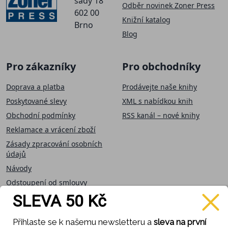
sady 18
Odběr novinek Zoner Press
602 00
Knižní katalog
Brno
Blog
Pro zákazníky
Pro obchodníky
Doprava a platba
Prodávejte naše knihy
Poskytované slevy
XML s nabídkou knih
Obchodní podmínky
RSS kanál – nové knihy
Reklamace a vrácení zboží
Zásady zpracování osobních
údajů
Návody
Odstoupení od smlouvy
SLEVA 50 Kč
Přijímáme on-line
Sledujte nás
Přihlaste se k našemu newsletteru a
sleva na první