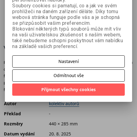
- Rodinný
plánovací
kalendář
Soubory cookies si pamatují, co a jak ve svém
kolektiv autorů
Filip Škoda
kolektiv autorů
plánovací
kalendář
2026 -
prohlížeči na daném zařízení děláte. Díky tomu
kalendář
2026
Historie 2.
webová stránka funguje podle vás a je schopná
se přizpůsobit vašim preferencím.
2026
světové
179 Kč
152 Kč
179 Kč
č
199 Kč
169 Kč
199 Kč
Blokování některých typů souborů může mít vliv
války
na vaši uživatelskou zkušenost s naším webem,
také nebudeme schopni poskytnout vám nabídku
na základě vašich preferencí.
Více o knize
Nastavení
Praktický nástěnný plánovací kalendář na tvrdém papíru až pro 5 členů
domácnosti. Čistá políčkem s maximálním prostorem na poznámky,
Odmítnout vše
formát 440 × 285 mm. Navíc i prosinec 2025, takže můžete začít
plánovat ihned! Svátky, prázdniny, volné dny, znamení zvěrokruhu,
Přijmout všechny cookies
fáze Měsíce, navíc celoroční kalendáře na rok 2026 a 2027.
Autor
kolektiv autorů
Překlad
-
Rozměry
440 × 285 mm
Datum vydání
20. 8. 2025