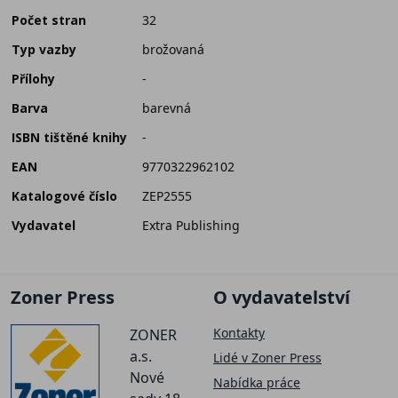
Počet stran
32
Typ vazby
brožovaná
Přílohy
-
Barva
barevná
ISBN tištěné knihy
-
EAN
9770322962102
Katalogové číslo
ZEP2555
Vydavatel
Extra Publishing
Zoner Press
O vydavatelství
Kontakty
ZONER
a.s.
Lidé v Zoner Press
Nové
Nabídka práce