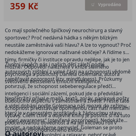
359 Kč
Vyprodáno
Co mají společného špičkový neurochirurg a slavný
sportovec? Proč nedávná hádka s někým blízkým
neustále zaměstnává vaši hlavu? A lze to vypnout? Proč
nedokážeme ignorovat naštvané obličeje? A řídíme své
týmy, firmičky či instituce opravdu nejlépe, jak je to jen
Životní úspěch nás i našich dětí záleží podle
možné? Odpovědi naleznete v knize slavného
autorových zjištění z valné části na schopnosti vědomě
psychologa a publicisty Daniela Golemana, autora
zaměřovat pozornost (tzv. mindfulness). Průzkumy
světového bestselleru Emoční inteligence.
potvrzují, že schopnost sebeberegulace předčí
inteligenci i sociální zázemí, pokud jde o předvídání
Nepřetržitý příval e-mailů, textů, zpráv, papírové pošty
budoucího úspěchu v zaměstnání a životě. Přesto tato
a videí dohání podle Golemana náš mozek do režimu,
schopnost představuje opomíjenou část naší mentální
který je v naprostém protikladu k žádoucímu stavu
výbavy. Cílem čtivé a objevné knihy je posvítit si na tuto
„open awareness“ (otevřené pozornosti). Nedokážeme
podceňovanou dovednost a na její klíčovou roli v
myslet, a nedokážeme nemyslet. Goleman se proto
budování plnohodnotného života.
O autorovi
věnuje i tématu uvolnění a relaxace, neboť právě