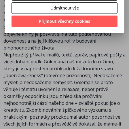
schopnost sebeberegulace předčí inteligenci i sociální
Odmítnout vše
zázemí, pokud jde o předvídání budoucího úspěchu v
zaměstnání a životě. Přesto tato schopnost představuje
Přijmout všechny cookies
opomíjenou část naší mentální výbavy. Cílem čtivé a
objevné knihy je posvítit si na tuto podceňovanou
dovednost a na její klíčovou roli v budování
plnohodnotného života.
Nepřetržitý příval e-mailů, textů, zpráv, papírové pošty a
videí dohání podle Golemana náš mozek do režimu,
který je v naprostém protikladu k žádoucímu stavu
„open awareness“ (otevřené pozornosti). Nedokážeme
myslet, a nedokážeme nemyslet. Goleman se proto
věnuje i tématu uvolnění a relaxace, neboť právě
okamžiky odpočinku jsou z hlediska prožívání
nejhodnotnější částí našeho dne – zvláště pokud jde o
kreativitu. Zkombinováním špičkového výzkumu s
praktickými poznatky prozkoumal autor pozornost ve
všech jejích formách a přesvědčivě dokázal, že máme-li