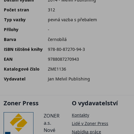
Počet stran
312
Typ vazby
pevná vazba s přebalem
Přílohy
-
Barva
černobílá
ISBN tištěné knihy
978-80-87270-94-3
EAN
9788087270943
Katalogové číslo
ZME1136
Vydavatel
Jan Melvil Publishing
Zoner Press
O vydavatelství
Kontakty
ZONER
a.s.
Lidé v Zoner Press
Nové
Nabídka práce