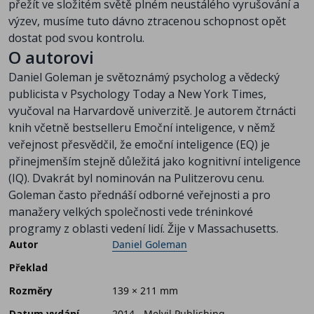
přežít ve složitém světě plném neustálého vyrušování a
výzev, musíme tuto dávno ztracenou schopnost opět
dostat pod svou kontrolu.
O autorovi
Daniel Goleman je světoznámý psycholog a vědecký
publicista v Psychology Today a New York Times,
vyučoval na Harvardově univerzitě. Je autorem čtrnácti
knih včetně bestselleru Emoční inteligence, v němž
veřejnost přesvědčil, že emoční inteligence (EQ) je
přinejmenším stejně důležitá jako kognitivní inteligence
(IQ). Dvakrát byl nominován na Pulitzerovu cenu.
Goleman často přednáší odborné veřejnosti a pro
manažery velkých společnosti vede tréninkové
programy z oblasti vedení lidí. Žije v Massachusetts.
Autor
Daniel Goleman
Překlad
Rozměry
139 × 211 mm
Datum vydání
2014 - Melvil Publishing