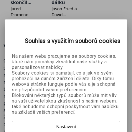
skončil
dálku
Jared
Jason Fried a
včera
Diamond
David
Heinemeier
539 Kč
287 Kč
224 Kč
č
599 Kč
319 Kč
249 Kč
Hansson
Souhlas s využitím souborů cookies
Více o knize
Na našem webu pracujeme se soubory cookies,
Co mají společného špičkový neurochirurg a slavný
které nám pomáhají zkvalitnit naše služby a
sportovec? Proč nedávná hádka s někým blízkým
personalizovat nabídky.
Soubory cookies si pamatují, co a jak ve svém
neustále zaměstnává vaši hlavu? A lze to vypnout? Proč
prohlížeči na daném zařízení děláte. Díky tomu
nedokážeme ignorovat naštvané obličeje? A řídíme své
webová stránka funguje podle vás a je schopná
týmy, firmičky či instituce opravdu nejlépe, jak je to jen
se přizpůsobit vašim preferencím.
Blokování některých typů souborů může mít vliv
možné? Odpovědi naleznete v knize slavného
na vaši uživatelskou zkušenost s naším webem,
psychologa a publicisty Daniela Golemana, autora
také nebudeme schopni poskytnout vám nabídku
světového bestselleru Emoční inteligence.
na základě vašich preferencí.
Životní úspěch nás i našich dětí záleží podle autorových
zjištění z valné části na schopnosti vědomě zaměřovat
Nastavení
pozornost (tzv. mindfulness). Průzkumy potvrzují, že