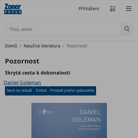
Přihlášení
Domů
/
Naučná literatura
/
Pozornost
Pozornost
Skrytá cesta k dokonalosti
Daniel Goleman
Není na skladě
Dotisk
Produkt jiného vydavatele