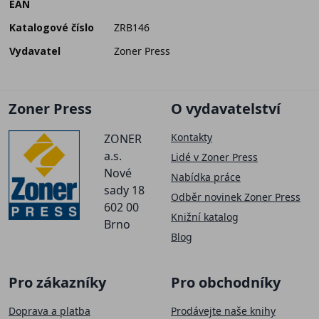
EAN
Katalogové číslo
ZRB146
Vydavatel
Zoner Press
Zoner Press
O vydavatelství
Kontakty
ZONER
a.s.
Lidé v Zoner Press
Nové
Nabídka práce
sady 18
Odběr novinek Zoner Press
602 00
Knižní katalog
Brno
Blog
Pro zákazníky
Pro obchodníky
Doprava a platba
Prodávejte naše knihy