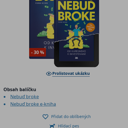
- 30 %
Prolistovat ukázku
Obsah balíčku
Nebuď broke
Nebuď broke e-kniha
Přidat do oblíbených
Hlídací pes