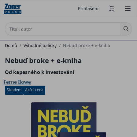
Přihlášení
Domů
/
Výhodné balíčky
/
Nebuď broke + e-kniha
Nebuď broke + e-kniha
Od kapesného k investování
Ferne Bowe
Skladem
Akční cena