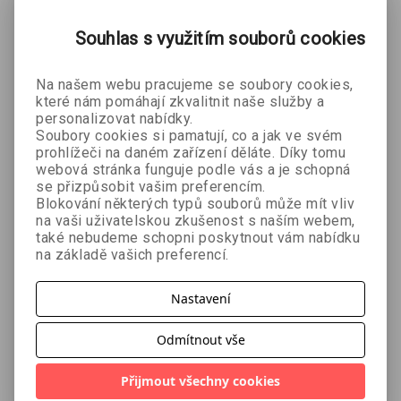
ZOBRAZIT
VÍCE
Souhlas s využitím souborů cookies
Na našem webu pracujeme se soubory cookies,
Mohlo by se Vám líbit:
které nám pomáhají zkvalitnit naše služby a
personalizovat nabídky.
Soubory cookies si pamatují, co a jak ve svém
prohlížeči na daném zařízení děláte. Díky tomu
webová stránka funguje podle vás a je schopná
se přizpůsobit vašim preferencím.
Blokování některých typů souborů může mít vliv
na vaši uživatelskou zkušenost s naším webem,
také nebudeme schopni poskytnout vám nabídku
na základě vašich preferencí.
Superkomu
Investuj
Investuj
Nastavení
nikátoři
jako holka +
jako holka
Charles
Jessica
Jessica
e-kniha
Odmítnout vše
Duhigg
Spangler
Spangler
386 Kč
503 Kč
350 Kč
č
429 Kč
718 Kč
389 Kč
Přijmout všechny cookies