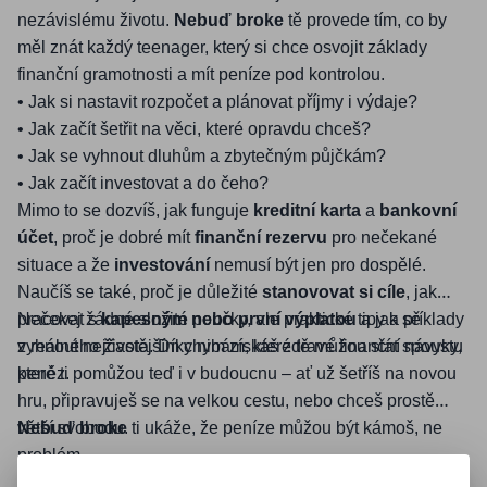
nezávislému životu.
Nebuď broke
tě provede tím, co by
měl znát každý teenager, který si chce osvojit základy
finanční gramotnosti a mít peníze pod kontrolou.
• Jak si nastavit rozpočet a plánovat příjmy i výdaje?
• Jak začít šetřit na věci, které opravdu chceš?
• Jak se vyhnout dluhům a zbytečným půjčkám?
• Jak začít investovat a do čeho?
Mimo to se dozvíš, jak funguje
kreditní karta
a
bankovní
účet
, proč je dobré mít
finanční rezervu
pro nečekané
situace a že
investování
nemusí být jen pro dospělé.
Naučíš se také, proč je důležité
stanovovat si cíle
, jak
pracovat s
Nečekej žádné složité poučky, ale praktické tipy a příklady
kapesným nebo první výplatou
a jak se
vyhnout nejčastějším chybám, které tě můžou stát spoustu
z reálného života. Díky nim získáš zdravé finanční návyky,
peněz.
které ti pomůžou teď i v budoucnu – ať už šetříš na novou
hru, připravuješ se na velkou cestu, nebo chceš prostě
větší svobodu.
Nebuď broke
ti ukáže, že peníze můžou být kámoš, ne
problém.