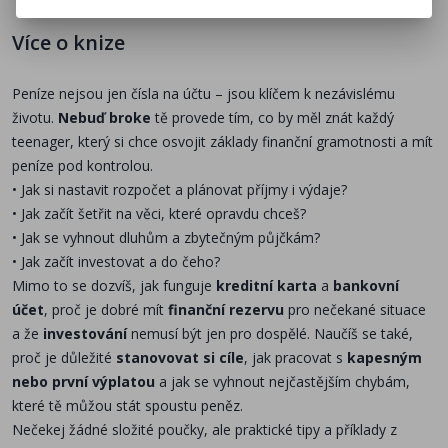
Více o knize
Peníze nejsou jen čísla na účtu – jsou klíčem k nezávislému
životu.
Nebuď broke
tě provede tím, co by měl znát každý
teenager, který si chce osvojit základy finanční gramotnosti a mít
peníze pod kontrolou.
• Jak si nastavit rozpočet a plánovat příjmy i výdaje?
• Jak začít šetřit na věci, které opravdu chceš?
• Jak se vyhnout dluhům a zbytečným půjčkám?
• Jak začít investovat a do čeho?
Mimo to se dozvíš, jak funguje
kreditní karta
a
bankovní
účet
, proč je dobré mít
finanční rezervu
pro nečekané situace
a že
investování
nemusí být jen pro dospělé. Naučíš se také,
proč je důležité
stanovovat si cíle
, jak pracovat s
kapesným
nebo první výplatou
a jak se vyhnout nejčastějším chybám,
které tě můžou stát spoustu peněz.
Nečekej žádné složité poučky, ale praktické tipy a příklady z