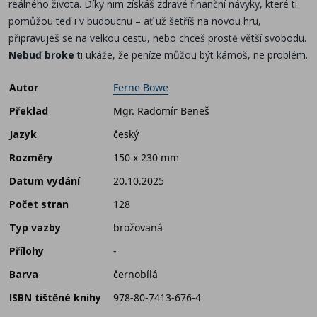
reálného života. Díky nim získáš zdravé finanční návyky, které ti
pomůžou teď i v budoucnu – ať už šetříš na novou hru,
připravuješ se na velkou cestu, nebo chceš prostě větší svobodu.
Nebuď broke
ti ukáže, že peníze můžou být kámoš, ne problém.
Autor
Ferne Bowe
Překlad
Mgr. Radomír Beneš
Jazyk
český
Rozměry
150 x 230 mm
Datum vydání
20.10.2025
Počet stran
128
Typ vazby
brožovaná
Přílohy
-
Barva
černobílá
ISBN tištěné knihy
978-80-7413-676-4