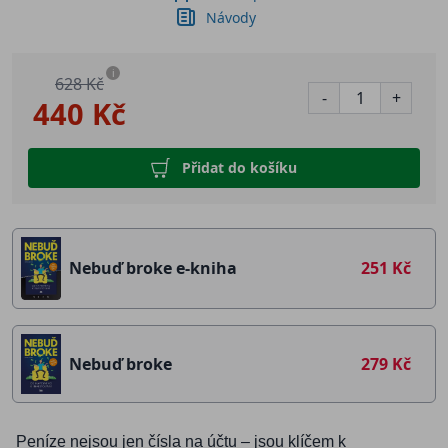
Návody
i
628 Kč
-
+
440 Kč
Přidat do košíku
Nebuď broke e-kniha
251 Kč
Nebuď broke
279 Kč
Peníze nejsou jen čísla na účtu – jsou klíčem k