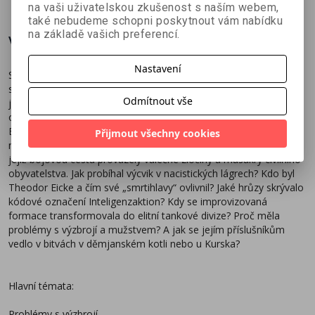
na vaši uživatelskou zkušenost s naším webem,
také nebudeme schopni poskytnout vám nabídku
na základě vašich preferencí.
Více o knize
Nastavení
Symbol lebky se zkříženými hnáty vzbuzuje v kontextu druhé
světové války hrůzu dodnes, ale přímo ve znaku jej měla jen
Odmítnout vše
jedna z divizí SS. Totenkopf sleduje své kořeny k brutální
organizaci zodpovědné za fungování
koncentračních táborů.
Během války přešla k bojovému nasazení a stala se jednou z
Přijmout všechny cookies
nejvýkonnějších, ale také nejbezohlednějších formací Třetí říše,
jejíž bojovou cestu provázely válečné zločiny a masakry civilního
obyvatelstva. Jak probíhal výcvik v nacistických lágrech? Kdo byl
Theodor Eicke a čím své „smrtihlavy“ ovlivnil? Jaké hrůzy skrývalo
kódové označení Inteligenzaktion? Kdy se improvizovaná
formace transformovala do
elitní tankové divize? Proč měla
problémy s výzbrojí a mužstvem? A jak se jejím příslušníkům
vedlo v bitvách v děmjanském kotli nebo u Kurska?
Hlavní témata:
Problémy s výzbrojí