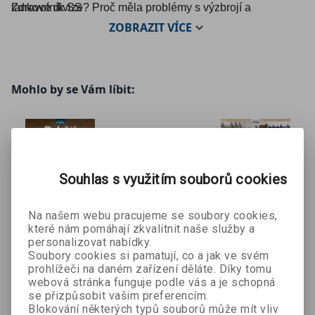
tankové divize? Proč měla problémy s výzbrojí a
Zdravotník SS
mužstvem? A jak se jejím příslušníkům vedlo v bitvách v
ZOBRAZIT
VÍCE
děmjanském kotli nebo u Kurska?
Mohlo by se Vám líbit:
Souhlas s využitím souborů cookies
Na našem webu pracujeme se soubory cookies,
které nám pomáhají zkvalitnit naše služby a
Britští
Pěchotní
Češi v boji
personalizovat nabídky.
Commando
sruby – Čs.
za
Soubory cookies si pamatují, co a jak ve svém
kolektiv autorů
Jiří Suchánek,
kolektiv autorů
s
opevnění
Monarchii
prohlížeči na daném zařízení děláte. Díky tomu
Ivan Fuksa
webová stránka funguje podle vás a je schopná
1935–1938
1914-1918
se přizpůsobit vašim preferencím.
89 Kč
269 Kč
161 Kč
99 Kč
299 Kč
179 Kč
Blokování některých typů souborů může mít vliv