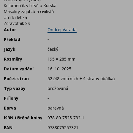
Kulometčík v bitvě u Kurska
Masakry zajatců a civilistů
Umrlčí lebka
Zdravotník SS
Autor
Ondřej Varaďa
Překlad
-
Jazyk
český
Rozměry
195 × 285 mm
Datum vydání
16. 10. 2025
Počet stran
52 (48 vnitřních + 4 strany obálka)
Typ vazby
brožovaná
Přílohy
-
Barva
barevná
ISBN tištěné knihy
978-80-7525-732-1
EAN
9788075257321