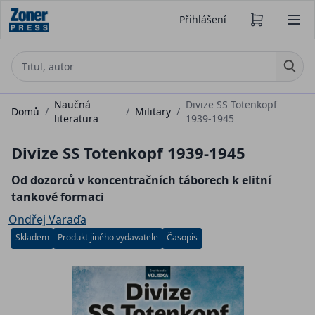
Přihlášení
Naučná
Divize SS Totenkopf
Domů
/
/
Military
/
literatura
1939-1945
Divize SS Totenkopf 1939-1945
Od dozorců v koncentračních táborech k elitní
tankové formaci
Ondřej Varaďa
Skladem
Produkt jiného vydavatele
Časopis