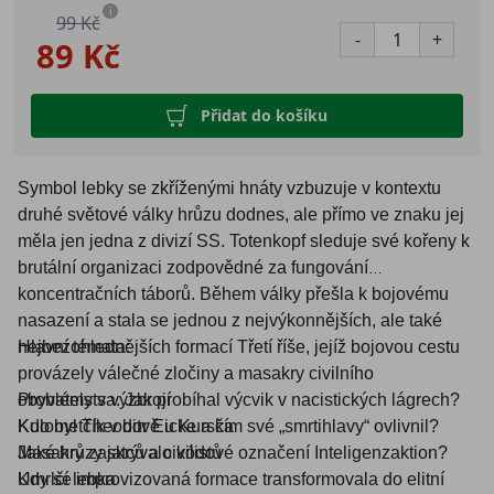
i
99 Kč
-
+
89 Kč
Přidat do košíku
Symbol lebky se zkříženými hnáty vzbuzuje v kontextu
druhé světové války hrůzu dodnes, ale přímo ve znaku jej
měla jen jedna z divizí SS. Totenkopf sleduje své kořeny k
brutální organizaci zodpovědné za fungování
koncentračních táborů. Během války přešla k bojovému
nasazení a stala se jednou z nejvýkonnějších, ale také
nejbezohlednějších formací Třetí říše, jejíž bojovou cestu
Hlavní témata:
provázely válečné zločiny a masakry civilního
obyvatelstva. Jak probíhal výcvik v nacistických lágrech?
Problémy s výzbrojí
Kdo byl Theodor Eicke a čím své „smrtihlavy“ ovlivnil?
Kulometčík v bitvě u Kurska
Jaké hrůzy skrývalo kódové označení Inteligenzaktion?
Masakry zajatců a civilistů
Kdy se improvizovaná formace transformovala do
Umrlčí lebka
elitní