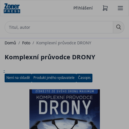
Přihlášení
Domů
/
Foto
/
Komplexní průvodce DRONY
Komplexní průvodce DRONY
-
Není na skladě
Produkt jiného vydavatele
Časopis