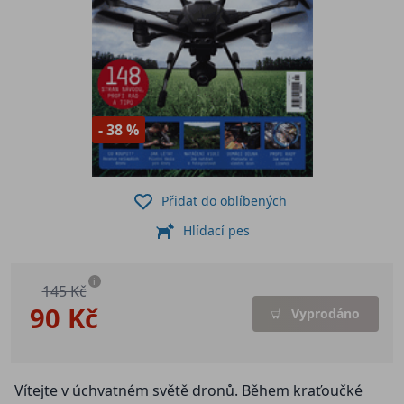
- 38 %
Přidat do oblíbených
Hlídací pes
i
145 Kč
90 Kč
Vyprodáno
Vítejte v úchvatném světě dronů. Během kraťoučké