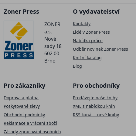
Zoner Press
O vydavatelství
Kontakty
ZONER
a.s.
Lidé v Zoner Press
Nové
Nabídka práce
sady 18
Odběr novinek Zoner Press
602 00
Knižní katalog
Brno
Blog
Pro zákazníky
Pro obchodníky
Doprava a platba
Prodávejte naše knihy
Poskytované slevy
XML s nabídkou knih
Obchodní podmínky
RSS kanál – nové knihy
Reklamace a vrácení zboží
Zásady zpracování osobních