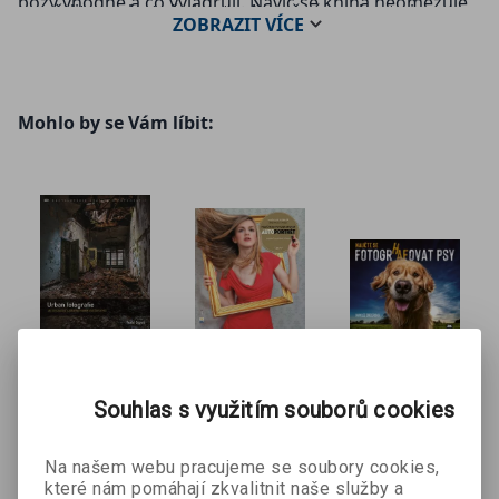
pózy vhodné a co vyjadřují. Navíc se kniha neomezuje
vysvětlit, co vlastně chcete. A možná se chcete jen
ZOBRAZIT
VÍCE
jen na jednu modelku nebo typ fotografie, v knize
naučit, jak správně pracovat a fotit s ženským
najdete širokou škálu modelek a jejich fotografie v
modelem. Ať už patříte do jakékoli skupiny, Naučte se
různých pózách. Od stoje přes snímky modelek vkleče
fotografovat ženy: 1000 dokonalých póz vám můžeme
a vleže nebo v podřepu až po fotografie v pohybu. Od
vřele doporučit.
Mohlo by se Vám líbit:
studiových glamour fotografií v prádle po exteriérové
fotografie modelek v retro stylu. Vše opatřeno
komentáři fotografů a technickými informacemi o
fotografii.
Urban
Naučte se
Naučte se
fotografie
fotografova
fotografova
Todd Sipes
Natalie Dybisz
Kaylee Greer
t
t psy
Souhlas s využitím souborů cookies
autoportrét
200 Kč
140 Kč
584 Kč
č
499 Kč
349 Kč
649 Kč
Na našem webu pracujeme se soubory cookies,
které nám pomáhají zkvalitnit naše služby a