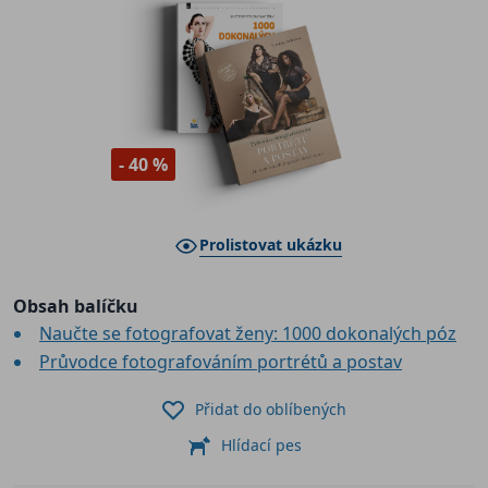
- 40 %
Prolistovat ukázku
Obsah balíčku
Naučte se fotografovat ženy: 1000 dokonalých póz
Průvodce fotografováním portrétů a postav
Přidat do oblíbených
Hlídací pes