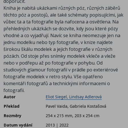
doporučit.
Kniha je nabitá ukázkami různých póz, různých záběrů
těchto póz a postojů, ale také schématy popisujícími, jak
vůbec ta a ta fotografie byla nafocena a osvětlena. Na
přehledných ukázkách se dozvíte, kdy jsou které pózy
vhodné a co vyjadřují. Navíc se kniha neomezuje jen na
jednu modelku nebo typ fotografie, v knize najdete
širokou škálu modelek a jejich fotografie v různých
pózách. Od stoje přes snímky modelek vkleče a vleže
nebo v podřepu až po fotografie v pohybu. Od
studiových glamour fotografií v prádle po exteriérové
fotografie modelek v retro stylu. Vše opatřeno
komentáři fotografů a technickými informacemi o
fotografii.
Autor
Eliot Siegel, Lindsay Adlerová
Překlad
Pavel Vaida, Gabriela Kostašová
Rozměry
254 x 215 mm, 203 x 254 cm
Datum vydání
2013 | 2022