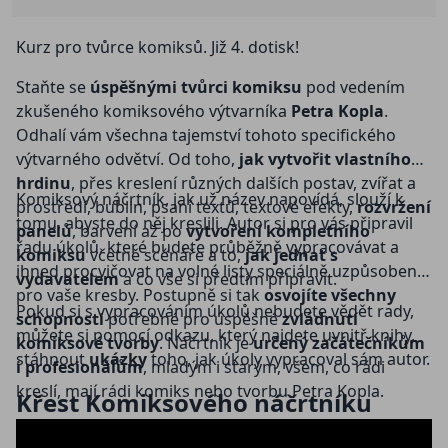
Kurz pro tvůrce komiksů. Již 4. dotisk!
Staňte se
úspěšnými tvůrci komiksu
pod vedením
zkušeného komiksového výtvarníka
Petra Kopla
.
Odhalí vám všechna tajemství tohoto specifického
výtvarného odvětví. Od toho,
jak vytvořit vlastního
hrdinu
, přes kreslení různých dalších postav, zvířat a
Komiksový náčrtník, jak už název napovídá, slouží k
prostředí, bublin, psaní textů, textové efekty,
rozvržení
tomu, abyste do něj kreslili. Autor si pro vás připravil
panelů
, barvení až po
vytvoření kompletního
řadu úkolů, které budete průběžně vypracovávat a
komiksu
včetně scénáře a to,
jak jednat s
ihned procvičovat na volné listy speciálně uzpůsobené
vydavatelem
a co vše si předtím připravit.
pro vaše kresby. Postupně si tak
osvojíte všechny
Pokud si s vypracováním úkolů nebudete vědět rady,
schopnosti
potřebné pro úspěšné
zvládnutí
můžete si pomocí odkazu, který najdete uvnitř knihy,
komiksové tvorby
. Náčrtník je
určený začátečníkům
stáhnout
ukázky
toho, jak úkoly vypracoval sám autor.
i profesionálům
, mladým i starým, všem, co rádi
kreslí, mají rádi komiks nebo tvorbu Petra Kopla.
Křest Komiksového náčrtníku