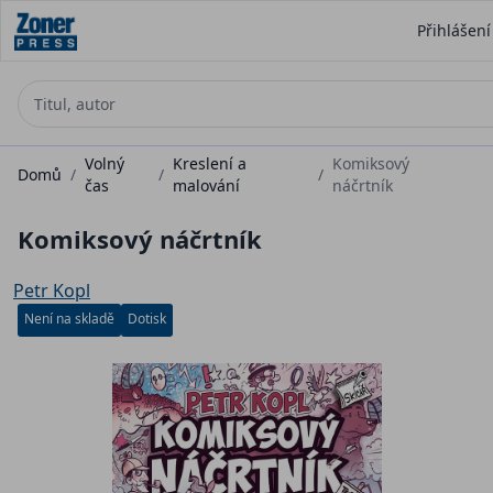
Přihlášení
Volný
Kreslení a
Komiksový
Domů
/
/
/
čas
malování
náčrtník
Komiksový náčrtník
Petr Kopl
Není na skladě
Dotisk