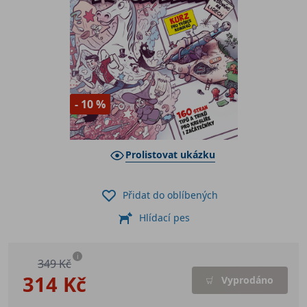
- 10 %
Prolistovat ukázku
Přidat do oblíbených
Hlídací pes
i
349 Kč
314 Kč
Vyprodáno