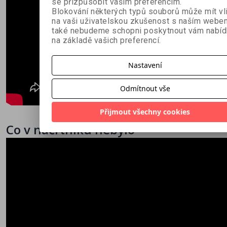
se přizpůsobit vašim preferencím.
Blokování některých typů souborů může mít vl
na vaši uživatelskou zkušenost s naším webe
také nebudeme schopni poskytnout vám nabíd
na základě vašich preferencí.
Nastavení
Odmítnout vše
Přijmout všechny cookies
Co v náčrtníku nebylo