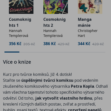
Cosmoknig
Cosmoknig
Manga
hts 1
hts 2
mánie
Hannah
Hannah
Christopher
Templerová
Templerová
Hart
356 Kč
386 Kč
344 Kč
395 Kč
429 Kč
420 Kč
Více o knize
Kurz pro tvůrce komiksů. Již 4. dotisk!
Staňte se
úspěšnými tvůrci komiksu
pod vedením
zkušeného komiksového výtvarníka
Petra Kopla
. Odhalí
vám všechna tajemství tohoto specifického výtvarného
odvětví. Od toho,
jak vytvořit vlastního hrdinu
, přes
kreslení různých dalších postav, zvířat a prostředí,
bublin, psaní textů, textové efekty,
rozvržení panelů
,