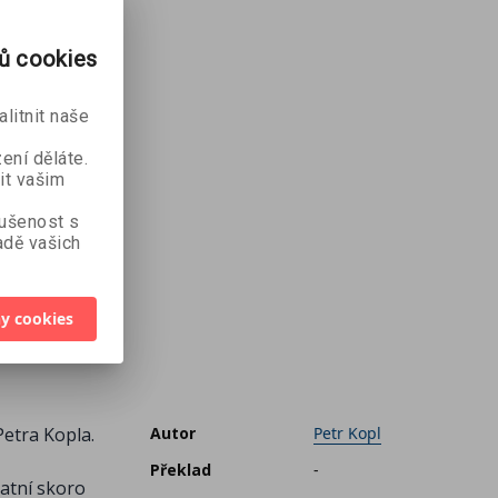
rů cookies
litnit naše
ení děláte.
it vašim
kušenost s
dě vašich
y cookies
Petra Kopla.
Autor
Petr Kopl
Překlad
-
tatní skoro