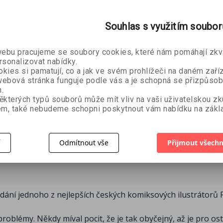
Souhlas s využitím soubo
Tipy a
bu pracujeme se soubory cookies, které nám pomáhají zkva
Naučte se kreslit
rsonalizovat nabídky.
r Hart
kies si pamatují, co a jak ve svém prohlížeči na daném zaříz
Manga - Svět
ebová stránka funguje podle vás a je schopná se přizpůsob
Christopher Hart
hrůzy a temné
.
49 Kč
magie
ěkterých typů souborů může mít vliv na vaši uživatelskou z
m, také nebudeme schopni poskytnout vám nabídku na zákla
118 Kč
295 Kč
í
Odmítnout vše
Přijmout všechn
dání jednoho z nejlepších českých komiksových ilustrátorů 
roblémy. Někdy míval pocit, že je tak obyčejný, až je pro os