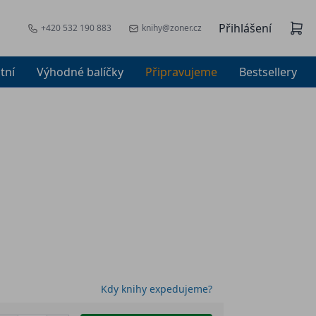
Přihlášení
+420 532 190 883
knihy@zoner.cz
tní
Výhodné balíčky
Připravujeme
Bestsellery
Kdy knihy expedujeme?