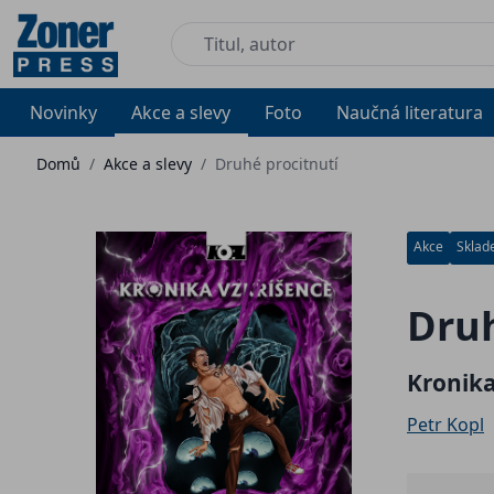
Novinky
Akce a slevy
Foto
Naučná literatura
Domů
/
Akce a slevy
/
Druhé procitnutí
Akce
Skla
Druh
Kronika
Petr Kopl