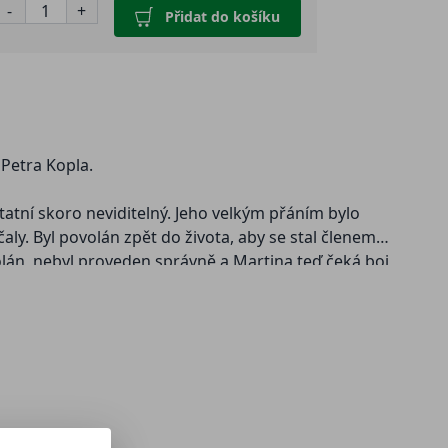
-
+
Přidat do košíku
 Petra Kopla.
statní skoro neviditelný. Jeho velkým přáním bylo
ly. Byl povolán zpět do života, aby se stal členem
volán, nebyl proveden správně a Martina teď čeká boj
toriánské Anglie, ale do míst nám dobře povědomých:
k je v knihách Petra Kopla zvykem, i v tomto případě
ozvánky na výlety na místa hrůzných nálezů ostatků