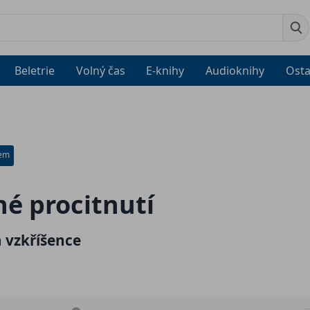
Beletrie
Volný čas
E-knihy
Audioknihy
Osta
dem
é procitnutí
 vzkříšence