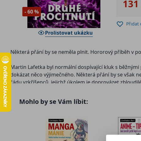
131
- 60 %
Přidat
Prolistovat ukázku
Některá přání by se neměla plnit. Hororový příběh v p
Martin Lafetka byl normální dospívající kluk s běžnými 
dokázat něco výjimečného. Některá přání by se však nem
řádu vzkříšenců, jejichž úkolem je doprovázet zbloudilé
proti samotnému řádu. Nebojuje však pouze o svůj vlast
Mohlo by se Vám líbit:
Tak jako v předchozích knihách se můžete nechat unáše
děj se odehrává v současné České republice, na území Kr
obsahuje publikace bonusy, ať už v podobě možnosti st
obětí nebo jiných významných míst zmíněných v knize.