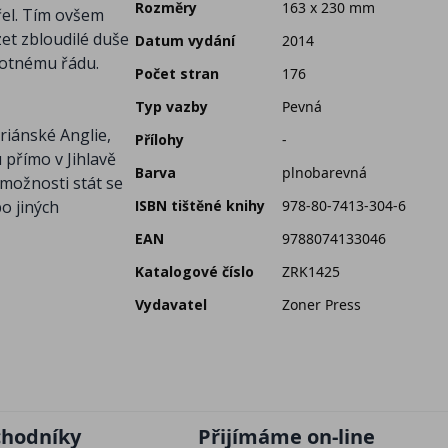
Rozměry
163 x 230 mm
řel. Tím ovšem
zet zbloudilé duše
Datum vydání
2014
amotnému řádu.
Počet stran
176
Typ vazby
Pevná
riánské Anglie,
Přílohy
-
 přímo v Jihlavě
Barva
plnobarevná
 možnosti stát se
o jiných
ISBN tištěné knihy
978-80-7413-304-6
EAN
9788074133046
Katalogové číslo
ZRK1425
Vydavatel
Zoner Press
chodníky
Přijímáme on-line