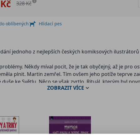
 Kč
i
328 Kč
 do oblíbených
Hlídací pes
odání jednoho z nejlepších českých komiksových ilustrátorů
problémy. Někdy míval pocit, že je tak obyčejný, až je pro o
ěla plnit. Martin zemřel. Tím ovšem jeho potíže teprve zača
 duše ke Světlu. Něco se však zvrtlo. Rituál, kterým byl po
ZOBRAZIT
VÍCE
ní život.
t skvělou kresbou Petra Kopla, ale tentokrát nikoli do vik
aje Vysočina, většinou přímo v Jihlavě nebo jejím okolí. Ja
át se jednou z postav příštího komiksu Petra Kopla nebo p