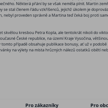
mečného. Některá přání by se však neměla plnit. Martin zem
by se stal členem řádu vzkříšenců, jejichž úkolem je doprová
olán, nebyl proveden správně a Martina teď čeká boj proti s
 skvělou kresbou Petra Kopla, ale tentokrát nikoli do vikto
oučasné České republice, na území Kraje Vysočina, většinou
i v tomto případě obsahuje publikace bonusy, ať už v podobě
vánky na výlety na místa hrůzných nálezů ostatků obětí neb
Pro zákazníky
Pro ob