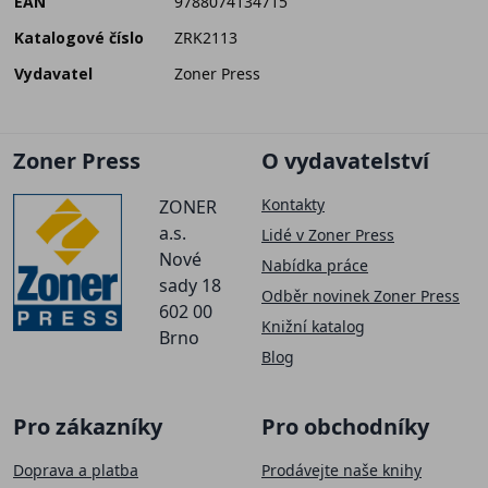
EAN
9788074134715
Katalogové číslo
ZRK2113
Vydavatel
Zoner Press
Zoner Press
O vydavatelství
Kontakty
ZONER
a.s.
Lidé v Zoner Press
Nové
Nabídka práce
sady 18
Odběr novinek Zoner Press
602 00
Knižní katalog
Brno
Blog
Pro zákazníky
Pro obchodníky
Doprava a platba
Prodávejte naše knihy