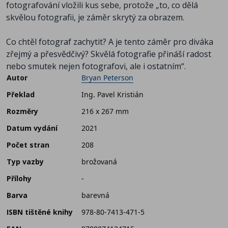
fotografování vložili kus sebe, protože „to, co dělá
skvělou fotografii, je záměr skrytý za obrazem.
Co chtěl fotograf zachytit? A je tento záměr pro diváka
zřejmý a přesvědčivý? Skvělá fotografie přináší radost
nebo smutek nejen fotografovi, ale i ostatním“.
Autor
Bryan Peterson
Překlad
Ing. Pavel Kristián
Rozměry
216 x 267 mm
Datum vydání
2021
Počet stran
208
Typ vazby
brožovaná
Přílohy
-
Barva
barevná
ISBN tištěné knihy
978-80-7413-471-5