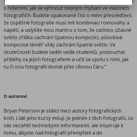
úspěšnější verzí a vysvětlením toho, co se změnilo, spolu
s řešeními, jak se vyhnout stejným chybám ve vlastních
fotografiích. Budete opakovaně číst o mém přesvědčení,
že úspěšné fotografie musí mít kombinaci rovnováhy a
napětí, a uslyšíte mou mantru o tom, že zatímco úžasné
světlo zřídka zachrání špatnou kompozici, působivá
kompozice téměř vždy zachrání špatné světlo. Ve
skutečnosti budete sedět vedle studentů, poslouchat
příběhy za jejich fotografiemi a učit se spolu s nimi, jak
tu či onu fotografii dostat přes cílovou čáru.“
O autorovi
Bryan Peterson je stálicí mezi autory fotografických
knih. Lidé jeho kurzy milují. Je jedním z těch fotografů, co
vás nezahltí technickými informacemi, ale inspiruje k
tomu, abyste nad fotografií přemýšleli a do