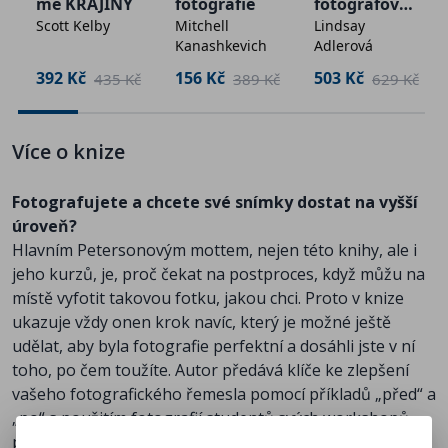
me KRAJINY
fotografie
fotografová
Scott Kelby
Mitchell
Lindsay
ním
Kanashkevich
Adlerová
portrétů a
Tato kniha je jedinečná příležitost zúčastnit se na dálku
postav
392 Kč
156 Kč
503 Kč
č
435 Kč
389 Kč
629 Kč
Bryanových lekcí a workshopů, jež jsou jinak k
dispozici pouze prostřednictvím jeho školy fotografie –
Bryan Peterson School of Photography.
Více o knize
Fotografujete a chcete své snímky dostat na vyšší
„Kniha vás zavede do procesu takového workshopu a
úroveň?
nabídne víc než osmdesát studentských fotografií,
Hlavním Petersonovým mottem, nejen této knihy, ale i
které minuly cíl (někdy jen o vlas); každá z nich je
jeho kurzů, je, proč čekat na postproces, když můžu na
doprovázena úspěšnější verzí a vysvětlením toho, co
místě vyfotit takovou fotku, jakou chci. Proto v knize
se změnilo, spolu s řešeními, jak se vyhnout stejným
ukazuje vždy onen krok navíc, který je možné ještě
chybám ve vlastních fotografiích. Budete opakovaně
udělat, aby byla fotografie perfektní a dosáhli jste v ní
číst o mém přesvědčení, že úspěšné fotografie musí
toho, po čem toužíte. Autor předává klíče ke zlepšení
mít kombinaci rovnováhy a napětí, a uslyšíte mou
vašeho fotografického řemesla pomocí příkladů „před“ a
mantru o tom, že zatímco úžasné světlo zřídka
„po“ s použitím fotografií studentů svých workshopů
zachrání špatnou kompozici, působivá kompozice
počínaje výběrem zajímavého úhlu záběru přes
téměř vždy zachrání špatné světlo. Ve skutečnosti