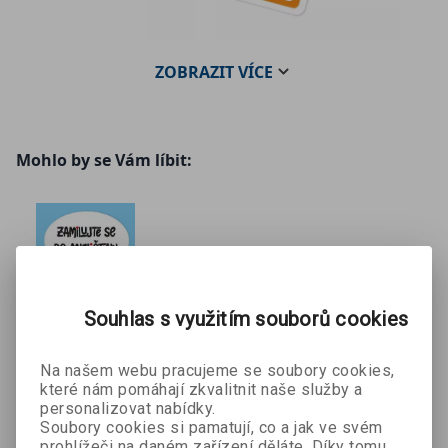
ZOBRAZIT
VÍCE
Mohlo by se Vám líbit:
Souhlas s využitím souborů cookies
Zamilujte se
Rozmluvím
Rozmluvím
Na našem webu pracujeme se soubory cookies,
které nám pomáhají zkvalitnit naše služby a
do
e Česko -
e Česko -
personalizovat nabídky.
Bronislav
Bronislav
Bronislav
angličtiny
Hobbies
Work & Jobs
Soubory cookies si pamatují, co a jak ve svém
Sobotka
Sobotka
Sobotka
prohlížeči na daném zařízení děláte. Díky tomu