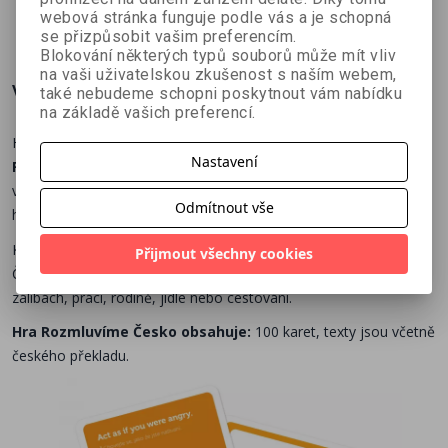
365 Kč
269 Kč
269 Kč
webová stránka funguje podle vás a je schopná
č
429 Kč
299 Kč
299 Kč
se přizpůsobit vašim preferencím.
Blokování některých typů souborů může mít vliv
na vaši uživatelskou zkušenost s naším webem,
Více o knize
také nebudeme schopni poskytnout vám nabídku
na základě vašich preferencí.
Hello! Nadšený učitel angličtiny Broňa představuje kartičky
Nastavení
Rozmluvíme Česko
, které ti pomohou procvičit mluvený projev
v jazyce doma i na cestách. Trénuj
slovíčka, gramatiku
a
Odmítnout vše
hlavně komunikaci.
Karty jsou určeny pro každého, kdo si chce
zlepšit angličtinu
.
Přijmout všechny cookies
Čas odhodit zábrany a začít mluvit! Popovídejte si o svých
zálibách, práci, rodině, jídle nebo cestování.
Hra Rozmluvíme Česko obsahuje:
100 karet, texty jsou včetně
českého překladu.