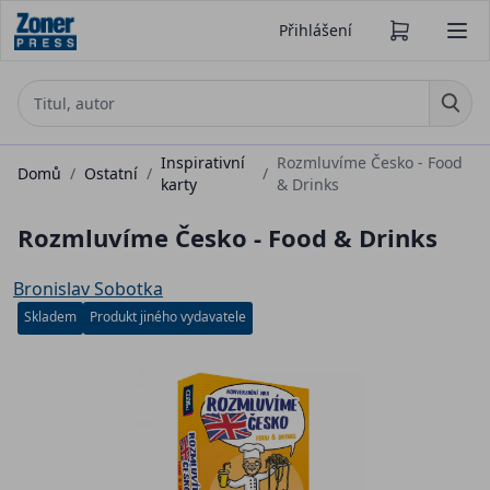
Přihlášení
Inspirativní
Rozmluvíme Česko - Food
Domů
/
Ostatní
/
/
karty
& Drinks
Rozmluvíme Česko - Food & Drinks
Bronislav Sobotka
Skladem
Produkt jiného vydavatele