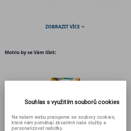
ZOBRAZIT
VÍCE
Mohlo by se Vám líbit:
Souhlas s využitím souborů cookies
Rozmluvím
Let Your
Rozmluvím
Na našem webu pracujeme se soubory cookies,
e Česko -
English
e Česko -
které nám pomáhají zkvalitnit naše služby a
Bronislav
Bronislav
Bronislav
Shopping
September
Work & Jobs
personalizovat nabídky.