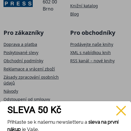
602 00
Knižní katalog
Brno
Blog
Pro zákazníky
Pro obchodníky
Doprava a platba
Prodávejte naše knihy
Poskytované slevy
XML s nabídkou knih
Obchodní podmínky
RSS kanál – nové knihy
Reklamace a vrácení zboží
Zásady zpracování osobních
údajů
Návody
Odstoupení od smlouvy
SLEVA 50 Kč
Přijímáme on-line
Sledujte nás
Přihlaste se k našemu newsletteru a
sleva na první
platby
nákup
je Vaše.