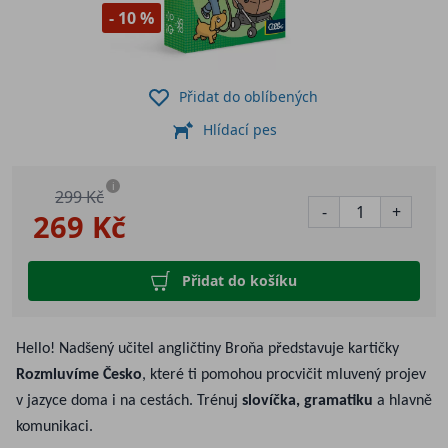
- 10 %
Přidat do oblíbených
Hlídací pes
i
299 Kč
-
+
269 Kč
Přidat do košíku
Hello! Nadšený učitel angličtiny Broňa představuje kartičky
Rozmluvíme Česko
, které ti pomohou procvičit mluvený projev
v jazyce doma i na cestách. Trénuj
slovíčka, gramatiku
a hlavně
komunikaci.