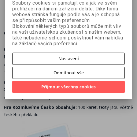
Sobotka
Sobotka
Sobotka
Soubory cookies si pamatují, co a jak ve svém
prohlížeči na daném zařízení děláte. Díky tomu
269 Kč
346 Kč
269 Kč
č
299 Kč
449 Kč
299 Kč
webová stránka funguje podle vás a je schopná
se přizpůsobit vašim preferencím.
Blokování některých typů souborů může mít vliv
na vaši uživatelskou zkušenost s naším webem,
Více o knize
také nebudeme schopni poskytnout vám nabídku
na základě vašich preferencí.
Hello! Nadšený učitel angličtiny Broňa představuje kartičky
Rozmluvíme Česko
, které ti pomohou procvičit mluvený projev
Nastavení
v jazyce doma i na cestách. Trénuj
slovíčka, gramatiku
a
hlavně komunikaci.
Odmítnout vše
Karty jsou určeny pro každého, kdo si chce
zlepšit angličtinu
.
Přijmout všechny cookies
Čas odhodit zábrany a začít mluvit! Popovídejte si o svých
zálibách, práci, rodině, jídle nebo cestování.
Hra Rozmluvíme Česko obsahuje:
100 karet, texty jsou včetně
českého překladu.