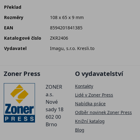
Překlad
Rozměry
108 x 65 x 9 mm
EAN
8594201841385
Katalogové číslo
ZKR2406
Vydavatel
Imagu, s.r.o. Kresli.to
Zoner Press
O vydavatelství
Kontakty
ZONER
a.s.
Lidé v Zoner Press
Nové
Nabídka práce
sady 18
Odběr novinek Zoner Press
602 00
Knižní katalog
Brno
Blog