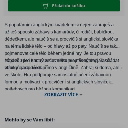
Přidat do košíku
S populárním anglickým kvartetem si nejen zahraješ a
užiješ spoustu zábavy s kamarády, či rodiči, babičkou,
dědečkem, ale naučíš se a procvičíš si anglická slovíčka
na téma lidské tělo – od hlavy až po paty. Naučíš se tak
pojmenovat celé tělo během jedné hry. Je tou pravou
zábavou pro nudný večer nebo propršený den. Také
Najdeš zde i kartu se slovníčkem a návodem, jak skládat
vhodné jako dárek.
otázky a odpovědi přímo v angličtině. Zahraj si doma, ale i
ve škole. Hra podporuje samostatné učení zábavnou
formou a motivaci k procvičení si anglických slovíček
potřebných pro běžnou komunikaci.
ZOBRAZIT
VÍCE
Mohlo by se Vám líbit: