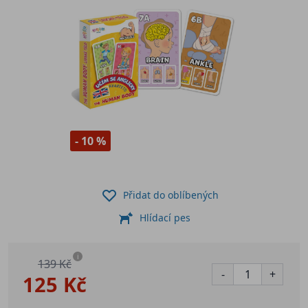
- 10 %
Přidat do oblíbených
Hlídací pes
i
139 Kč
-
+
125 Kč