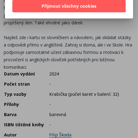
naučíš se a procvičíš si anglická slovíčka na téma lidské tělo – od
Přijmout všechny cookies
hlavy až po paty. Naučíš se tak pojmenovat celé tělo během
jedné hry. Je tou pravou zábavou pro nudný večer nebo
propršený den. Také vhodné jako dárek.
Najdeš zde i kartu se slovníčkem a návodem, jak skládat otázky
a odpovědi přímo v angličtině. Zahraj si doma, ale i ve škole. Hra
podporuje samostatné učení zábavnou formou a motivaci k
procvičení si anglických slovíček potřebných pro běžnou
komunikaci.
Datum vydání
2024
Počet stran
-
Typ vazby
Krabička (počet karet v balení: 32)
Přílohy
-
Barva
barevná
ISBN tištěné knihy
-
Autor
Filip Škoda