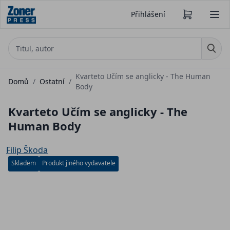
Přihlášení
Kvarteto Učím se anglicky - The Human
Domů
/
Ostatní
/
Body
Kvarteto Učím se anglicky - The
Human Body
Filip Škoda
Skladem
Produkt jiného vydavatele