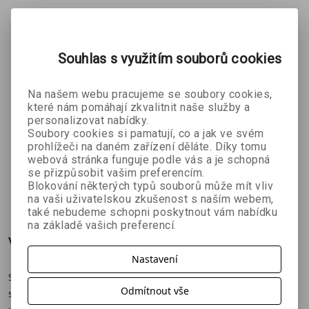
Souhlas s využitím souborů cookies
Na našem webu pracujeme se soubory cookies,
které nám pomáhají zkvalitnit naše služby a
personalizovat nabídky.
Karty -
Prstové
Rozmluvím
Soubory cookies si pamatují, co a jak ve svém
Slovácký
malování -
e Česko -
prohlížeči na daném zařízení děláte. Díky tomu
Hana
Věra
Bronislav
mariáš
Barvy
Shopping
webová stránka funguje podle vás a je schopná
Albrechtová a
Šplíchalová
Sobotka
jednohlavý
přírody
se přizpůsobit vašim preferencím.
Olga Slívová
Blokování některých typů souborů může mít vliv
107 Kč
118 Kč
269 Kč
č
119 Kč
131 Kč
299 Kč
na vaši uživatelskou zkušenost s naším webem,
také nebudeme schopni poskytnout vám nabídku
na základě vašich preferencí.
Více o knize
Nastavení
S populárním anglickým kvartetem si nejen zahraješ a užiješ
Odmítnout vše
spoustu zábavy s kamarády, či rodiči, babičkou, dědečkem, ale