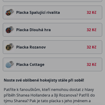
Placka Spalující rivalita
32 Kč
Placka Dlouhá hra
32 Kč
Placka Rozanov
32 Kč
Placka Cottage
32 Kč
Noste své oblíbené hokejisty stále při sobě!
Patříte k fanouškům, kteří nemohou dostat z hlavy
příběh Shanea Hollandera a Ilji Rozanova? Patříš do
týmu Shanea? Pak je tato placka s jeho jménem a