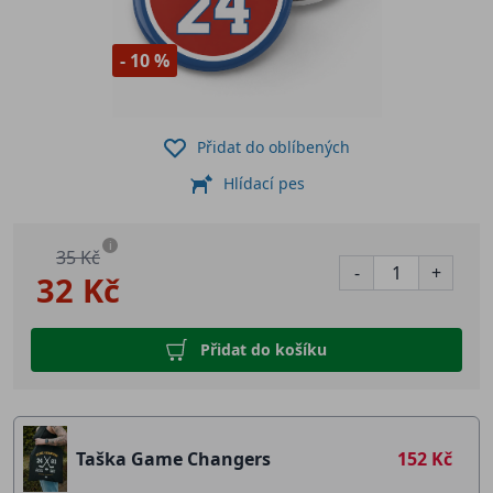
- 10 %
Přidat do oblíbených
Hlídací pes
i
35 Kč
-
+
32 Kč
Přidat do košíku
Taška Game Changers
152 Kč