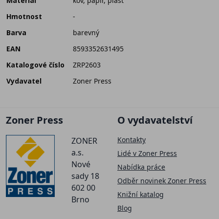
Materiál
kov, papír, plast
Hmotnost
-
Barva
barevný
EAN
8593352631495
Katalogové číslo
ZRP2603
Vydavatel
Zoner Press
Zoner Press
O vydavatelství
Kontakty
ZONER
a.s.
Lidé v Zoner Press
Nové
Nabídka práce
sady 18
Odběr novinek Zoner Press
602 00
Knižní katalog
Brno
Blog