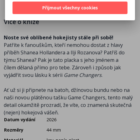
Přijmout všechny cookies
Více o knize
Noste své oblíbené hokejisty stále při sobě!
Patříte k fanouškům, kteří nemohou dostat z hlavy
příběh Shanea Hollandera a Ilji Rozanova? Patříš do
týmu Shanea? Pak je tato placka s jeho jménem a
čílem dělaná přímo pro tebe. Zároveň i způsob jak
vyjádřit svou lásku k sérii
Game Changers
.
Ať už si ji připnete na batoh, džínovou bundu nebo na
naši novou plátěnou tašku Game Changers, tento malý
detail okamžitě prozradí, že víte, co znamená skutečná
(nejen) hokejová vášeň.
Datum vydání
2026
Rozměry
44 mm