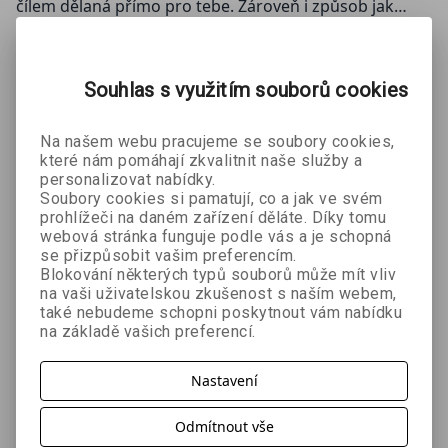
čílem dělaná přímo pro tebe. Zároveň i způsob jak
vyjádřit svou lásku k sérii
Game Changers
.
ZOBRAZIT
VÍCE
Ať už si ji připnete na batoh, džínovou bundu nebo na
Souhlas s využitím souborů cookies
naši novou plátěnou tašku Game Changers, tento malý
detail okamžitě prozradí, že víte, co znamená skutečná
Mohlo by se Vám líbit:
Na našem webu pracujeme se soubory cookies,
(nejen) hokejová vášeň.
které nám pomáhají zkvalitnit naše služby a
personalizovat nabídky.
Soubory cookies si pamatují, co a jak ve svém
prohlížeči na daném zařízení děláte. Díky tomu
webová stránka funguje podle vás a je schopná
se přizpůsobit vašim preferencím.
Blokování některých typů souborů může mít vliv
na vaši uživatelskou zkušenost s naším webem,
také nebudeme schopni poskytnout vám nabídku
na základě vašich preferencí.
Dlouhá hra
Spalující
Spalující
e-kniha
rivalita
rivalita e-
Nastavení
Rachel Reid
Rachel Reid
Rachel Reid
audiokniha
kniha
+ e-kniha
Odmítnout vše
323 Kč
542 Kč
296 Kč
č
359 Kč
678 Kč
329 Kč