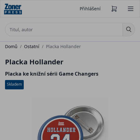
Přihlášení
Domů
/
Ostatní
/
Placka Hollander
Placka Hollander
Placka ke knižní sérii Game Changers
Skladem