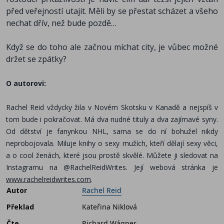
před veřejností utajit. Měli by se přestat scházet a všeho
nechat dřív, než bude pozdě…
Když se do toho ale začnou míchat city, je vůbec možné
držet se zpátky?
O autorovi:
Rachel Reid vždycky žila v Novém Skotsku v Kanadě a nejspíš v
tom bude i pokračovat. Má dva nudné tituly a dva zajímavé syny.
Od dětství je fanynkou NHL, sama se do ní bohužel nikdy
neprobojovala. Miluje knihy o sexy mužích, kteří dělají sexy věci,
a o cool ženách, které jsou prostě skvělé. Můžete ji sledovat na
Instagramu na @RachelReidWrites. Její webová stránka je
www.rachelreidwrites.com
.
Autor
Rachel Reid
Překlad
Kateřina Niklová
Čte
Richard Wágner