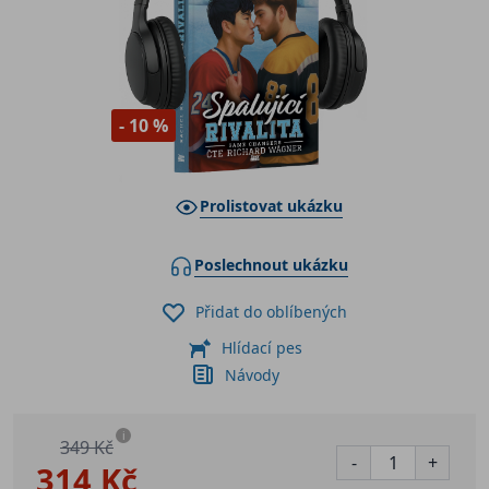
- 10 %
Prolistovat ukázku
Poslechnout ukázku
Přidat do oblíbených
Hlídací pes
Návody
i
349 Kč
-
+
314 Kč