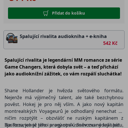
Přidat do košíku
Spalující rivalita audiokniha + e-kniha
542 Kč
Spalující rivalita je legendární MM romance ze série
Game Changers, která dobyla svět – a teď přichází
jako audioknižní zážitek, co vám rozpálí sluchátka!
Shane Hollander je hvězda světového formátu.
Nejenže má výjimečný talent, ale také bezchybnou
pověst. Hokej je pro něj vším. A jako nový kapitán
montrealských Voyageurů je odhodlaný nenechat se
ničím rozptýlit – obzvlášť ne ruským kapitánem z
Bostonu, jehož tělo i arogantní úsměv mu nedají spát.
Ilja Rozanov je jeho pravý opak. Samozvaný král ledu,