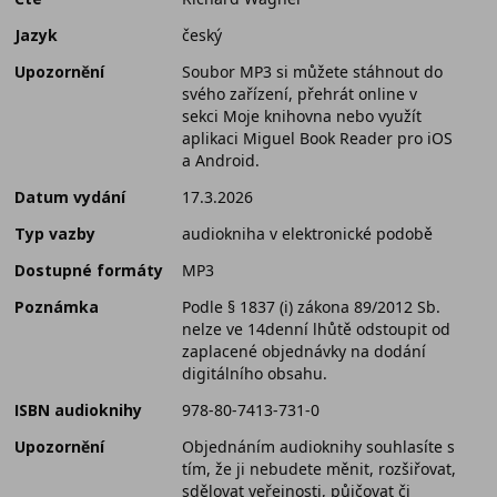
Jazyk
český
Upozornění
Soubor MP3 si můžete stáhnout do
svého zařízení, přehrát online v
sekci Moje knihovna nebo využít
aplikaci Miguel Book Reader pro iOS
a Android.
Datum vydání
17.3.2026
Typ vazby
audiokniha v elektronické podobě
Dostupné formáty
MP3
Poznámka
Podle § 1837 (i) zákona 89/2012 Sb.
nelze ve 14denní lhůtě odstoupit od
zaplacené objednávky na dodání
digitálního obsahu.
ISBN audioknihy
978-80-7413-731-0
Upozornění
Objednáním audioknihy souhlasíte s
tím, že ji nebudete měnit, rozšiřovat,
sdělovat veřejnosti, půjčovat či