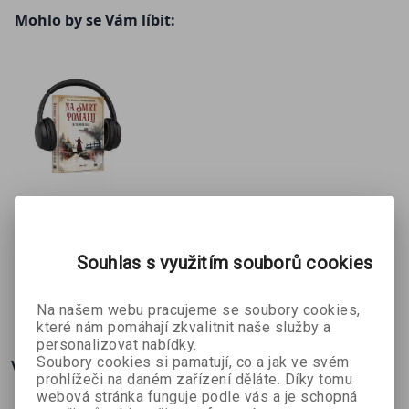
Instagramu na @RachelReidWrites. Její webová stránka je
Mohlo by se Vám líbit:
www.rachelreidwrites.com
.
Na smrt
pomalu
Ritu Mukerji
audiokniha
Souhlas s využitím souborů cookies
314 Kč
349 Kč
Na našem webu pracujeme se soubory cookies,
které nám pomáhají zkvalitnit naše služby a
personalizovat nabídky.
Soubory cookies si pamatují, co a jak ve svém
Více o knize
prohlížeči na daném zařízení děláte. Díky tomu
webová stránka funguje podle vás a je schopná