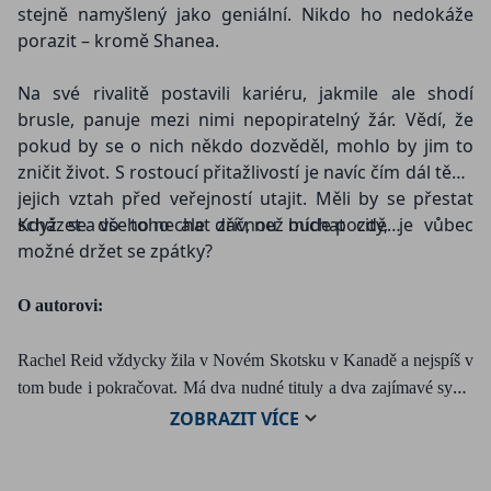
stejně namyšlený jako geniální. Nikdo ho nedokáže
porazit – kromě Shanea.
Na své rivalitě postavili kariéru, jakmile ale shodí
brusle, panuje mezi nimi nepopiratelný žár. Vědí, že
pokud by se o nich někdo dozvěděl, mohlo by jim to
zničit život. S rostoucí přitažlivostí je navíc čím dál těžší
jejich vztah před veřejností utajit. Měli by se přestat
scházet a všeho nechat dřív, než bude pozdě…
Když se do toho ale začnou míchat city, je vůbec
možné držet se zpátky?
O autorovi:
Rachel Reid vždycky žila v Novém Skotsku v Kanadě a nejspíš v
tom bude i pokračovat. Má dva nudné tituly a dva zajímavé syny.
Od dětství je fanynkou NHL, sama se do ní bohužel nikdy
ZOBRAZIT
VÍCE
neprobojovala. Miluje knihy o sexy mužích, kteří dělají sexy věci,
a o cool ženách, které jsou prostě skvělé. Můžete ji sledovat na