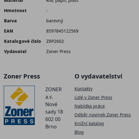
Materiál
kov, papír, plast
Hmotnost
-
Barva
barevný
EAN
8597845122569
Katalogové číslo
ZRP2602
Vydavatel
Zoner Press
Zoner Press
O vydavatelství
Kontakty
ZONER
a.s.
Lidé v Zoner Press
Nové
Nabídka práce
sady 18
Odběr novinek Zoner Press
602 00
Knižní katalog
Brno
Blog