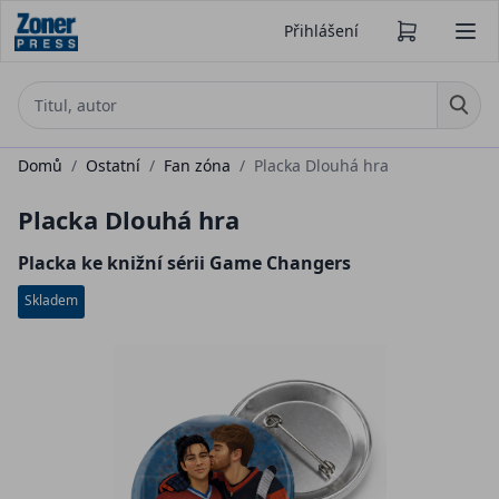
Přihlášení
Domů
/
Ostatní
/
Fan zóna
/
Placka Dlouhá hra
Placka Dlouhá hra
Placka ke knižní sérii Game Changers
Skladem