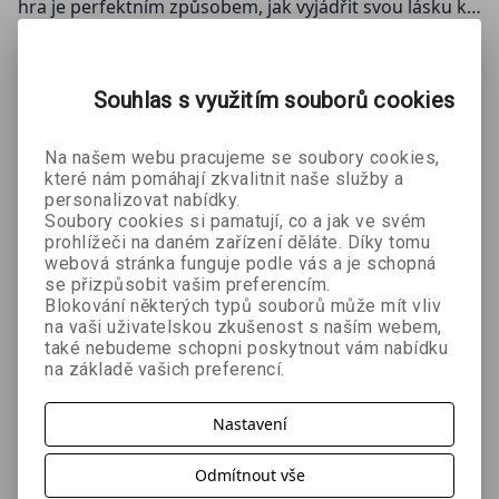
hra je perfektním způsobem, jak vyjádřit svou lásku k
sérii
Game Changers
.
ZOBRAZIT
VÍCE
Ať už si ji připnete na batoh, džínovou bundu nebo na
Souhlas s využitím souborů cookies
naši novou plátěnou tašku Game Changers, tento malý
detail okamžitě prozradí, že víte, co znamená skutečná
Mohlo by se Vám líbit:
Na našem webu pracujeme se soubory cookies,
(nejen) hokejová vášeň.
které nám pomáhají zkvalitnit naše služby a
personalizovat nabídky.
Soubory cookies si pamatují, co a jak ve svém
prohlížeči na daném zařízení děláte. Díky tomu
webová stránka funguje podle vás a je schopná
se přizpůsobit vašim preferencím.
Blokování některých typů souborů může mít vliv
na vaši uživatelskou zkušenost s naším webem,
také nebudeme schopni poskytnout vám nabídku
na základě vašich preferencí.
Dlouhá hra
Spalující
Dlouhá hra
Rachel Reid
rivalita e-
e-kniha
Nastavení
Rachel Reid
Rachel Reid
kniha
Odmítnout vše
391 Kč
296 Kč
323 Kč
č
439 Kč
329 Kč
359 Kč