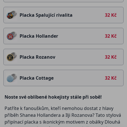
Placka Spalující rivalita
32 Kč
Placka Hollander
32 Kč
Placka Rozanov
32 Kč
Placka Cottage
32 Kč
Noste své oblíbené hokejisty stále při sobě!
Patříte k fanouškům, kteří nemohou dostat z hlavy
příběh Shanea Hollandera a Ilji Rozanova? Tato stylová
připínací placka s ikonickým motivem z obálky Dlouhá