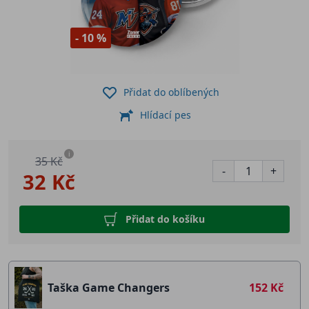
- 10 %
Přidat do oblíbených
Hlídací pes
i
35 Kč
-
+
32 Kč
Přidat do košíku
Taška Game Changers
152 Kč