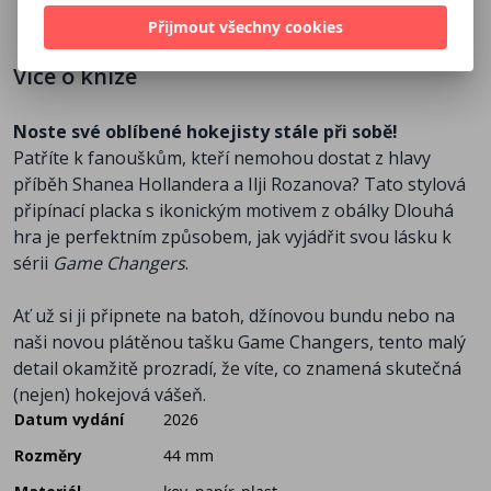
Přijmout všechny cookies
Více o knize
Noste své oblíbené hokejisty stále při sobě!
Patříte k fanouškům, kteří nemohou dostat z hlavy
příběh Shanea Hollandera a Ilji Rozanova? Tato stylová
připínací placka s ikonickým motivem z obálky Dlouhá
hra je perfektním způsobem, jak vyjádřit svou lásku k
sérii
Game Changers
.
Ať už si ji připnete na batoh, džínovou bundu nebo na
naši novou plátěnou tašku Game Changers, tento malý
detail okamžitě prozradí, že víte, co znamená skutečná
(nejen) hokejová vášeň.
Datum vydání
2026
Rozměry
44 mm